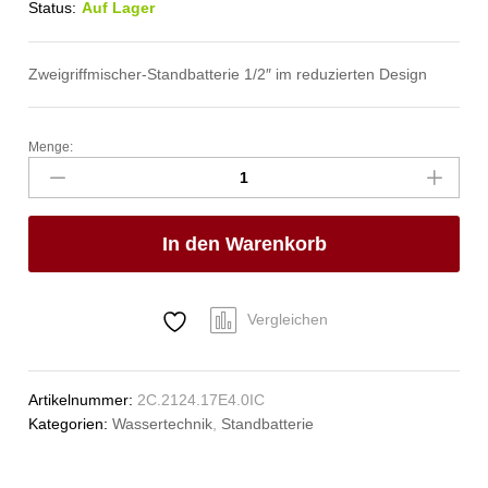
Status:
Auf Lager
Zweigriffmischer-Standbatterie 1/2″ im reduzierten Design
Menge:
lexar
Standbatterie
1/2"
Anzahl
In den Warenkorb
Vergleichen
Artikelnummer:
2C.2124.17E4.0IC
Kategorien:
Wassertechnik
,
Standbatterie