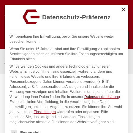
Mit die
Datenschutz-Präferenz
0
Wir benötigen Ihre Einwilligung, bevor Sie unsere Website weiter
besuchen können.
Wenn Sie unter 16 Jahre alt sind und Ihre Einwilligung zu optionalen
Suchen
Services geben möchten, müssen Sie Ihre Erziehungsberechtigten um
Start
/
Gastronomiebedarf & Gastro Geräte für Profis
/
Erlaubnis bitten.
Wassertechnik
/
Standbatterie
/
lexar Standbatterie 1/2″
Wir verwenden Cookies und andere Technologien auf unserer
Website. Einige von ihnen sind essenziell, während andere uns
helfen, diese Website und Ihre Erfahrung zu verbessern.
Personenbezogene Daten können verarbeitet werden (z. B. IP-
Adressen), z. B. für personalisierte Anzeigen und Inhalte oder die
Messung von Anzeigen und Inhalten.
Weitere Informationen über die
Verwendung Ihrer Daten finden Sie in unserer
Datenschutzerklärung
.
Es besteht keine Verpflichtung, in die Verarbeitung Ihrer Daten
einzuwilligen, um dieses Angebot zu nutzen.
Sie können Ihre Auswahl
jederzeit unter
Einstellungen
widerrufen oder anpassen.
Bitte
beachten Sie, dass aufgrund individueller Einstellungen
möglicherweise nicht alle Funktionen der Website verfügbar sind.
Es folgt eine Liste der Service-Gruppen, für die eine Einwilligung
Essenziell