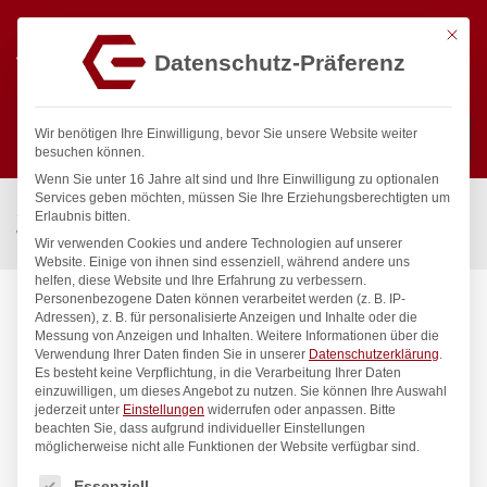
Mit die
Datenschutz-Präferenz
0
Wir benötigen Ihre Einwilligung, bevor Sie unsere Website weiter
besuchen können.
Wenn Sie unter 16 Jahre alt sind und Ihre Einwilligung zu optionalen
Suchen
Services geben möchten, müssen Sie Ihre Erziehungsberechtigten um
Start
/
Gastronomiebedarf & Gastro Geräte für Profis
/
Erlaubnis bitten.
Wassertechnik
/
Standbatterie
/
lexir Standbatterie 1/2″
Wir verwenden Cookies und andere Technologien auf unserer
Website. Einige von ihnen sind essenziell, während andere uns
helfen, diese Website und Ihre Erfahrung zu verbessern.
Personenbezogene Daten können verarbeitet werden (z. B. IP-
Adressen), z. B. für personalisierte Anzeigen und Inhalte oder die
Messung von Anzeigen und Inhalten.
Weitere Informationen über die
Verwendung Ihrer Daten finden Sie in unserer
Datenschutzerklärung
.
Es besteht keine Verpflichtung, in die Verarbeitung Ihrer Daten
einzuwilligen, um dieses Angebot zu nutzen.
Sie können Ihre Auswahl
jederzeit unter
Einstellungen
widerrufen oder anpassen.
Bitte
beachten Sie, dass aufgrund individueller Einstellungen
möglicherweise nicht alle Funktionen der Website verfügbar sind.
Es folgt eine Liste der Service-Gruppen, für die eine Einwilligung
Essenziell