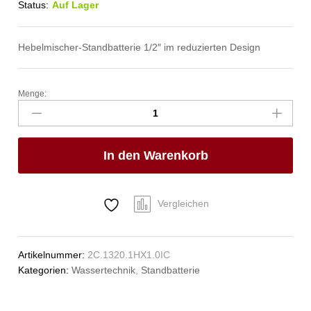
Status:
Auf Lager
Hebelmischer-Standbatterie 1/2″ im reduzierten Design
Menge:
lexir
Standbatterie
1/2"
Anzahl
In den Warenkorb
Vergleichen
Artikelnummer:
2C.1320.1HX1.0IC
Kategorien:
Wassertechnik
,
Standbatterie