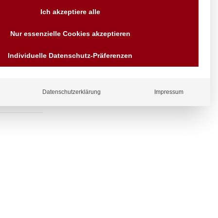
Versand AT & DE weitere auf
Ich akzeptiere alle
Anfragen
Wir sind seit über 40 Jahren
uslauf
Nur essenzielle Cookies akzeptieren
für Sie da
Bezahlen Sie mit
Individuelle Datenschutz-Präferenzen
Vorrauskasse Paypal,
Kreditkarte, Direkt
Banküberweisung, Sofort,
EPS oder GiroPay
Datenschutzerklärung
Impressum
ergl
iche