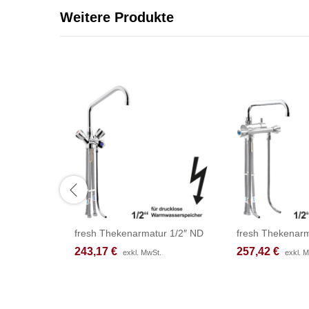
Weitere Produkte
fresh Thekenarmatur 1/2″ ND
fresh Thekenarm
243,17
243,17
€
€
257,42
257,42
€
€
exkl. MwSt.
exkl. MwSt.
exkl. 
exkl. 