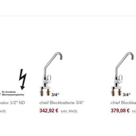
atur 1/2″ ND
chief Blockbatterie 3/4″
chief Blockba
342,92
342,92
€
€
379,08
379,08
€
€
MwSt.
MwSt.
exkl. MwSt.
exkl. MwSt.
ex
ex