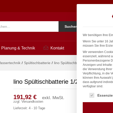
1
Ko
Suchen
i
Wir benötigen Ihre Ei
Wenn Sie unter 16 Jah
müssen Sie Ihre Erzie
Planung & Technik
Kontakt
Wir verwenden Cookie
essenziell, während a
Personenbezogene Date
assertechnik
/
Spültischbatterie
/
lino Spültischbatterie 1/2″
Anzeigen und Inhalte
die Verwendung Ihrer 
Verpflichtung, in die 
können Ihre Auswahl j
lino Spültischbatterie 1/2″
dass aufgrund individ
verfügbar sind.
Es folgt eine Liste
Essenzie
191,92
€
exkl. MwSt.
zzgl.
Versandkosten
Lieferzeit:
4 - 10 Tage