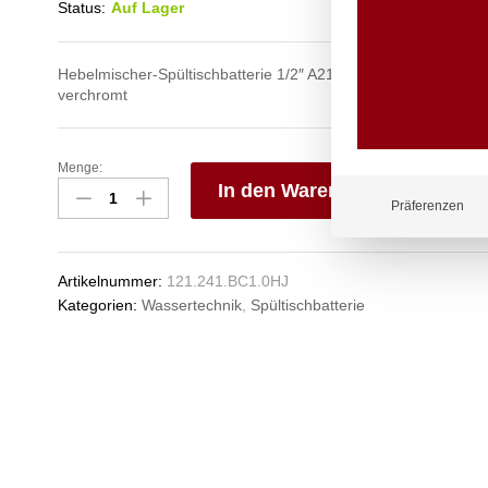
Status:
Auf Lager
Hebelmischer-Spültischbatterie 1/2″ A210 H240 mit Schwenka
verchromt
Menge:
lino
In den Warenkorb
Spültischbatterie
Präferenzen
1/2"
V
Anzahl
e
n
Artikelnummer:
121.241.BC1.0HJ
Kategorien:
Wassertechnik
,
Spültischbatterie