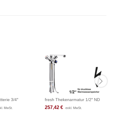
tterie 3/4″
fresh Thekenarmatur 1/2″ ND
fresh Th
257,42
257,42
€
€
225,17
225,17
kl. MwSt.
kl. MwSt.
exkl. MwSt.
exkl. MwSt.