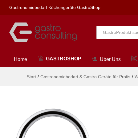
lino Spültischbatterie 1/2"
Gastronomiebedarf Küchengeräte GastroShop
Beschreibung
Alle
GASTROSHOP
Home
Über Uns
Start
/
Gastronomiebedarf & Gastro Geräte für Profis
/
W