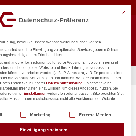
91,92
€
In den Warenkorb
exkl. MwSt.
Mit diese
Datenschutz-Präferenz
ntakt
Anmelden
nfo@gastro-consulting.at
Registrieren
0
nwilligung, bevor Sie unsere Website weiter besuchen können.
re alt sind und Ihre Einwilligung zu optionalen Services geben möchten,
hungsberechtigten um Erlaubnis bitten.
s und andere Technologien auf unserer Website. Einige von ihnen sind
ndere uns helfen, diese Website und Ihre Erfahrung zu verbessern.
n können verarbeitet werden (z. B. IP-Adressen), z. B. für personalisierte
 oder die Messung von Anzeigen und Inhalten.
Weitere Informationen über
Daten finden Sie in unserer
Datenschutzerklärung
.
Es besteht keine
Verarbeitung Ihrer Daten einzuwilligen, um dieses Angebot zu nutzen.
Sie
ederzeit unter
Einstellungen
widerrufen oder anpassen.
Bitte beachten Sie,
ueller Einstellungen möglicherweise nicht alle Funktionen der Website
 der Service-Gruppen, für die eine Einwilligung erteilt werden kann. Di
ll
Marketing
Externe Medien
inkl. / exkl. MwSt.
Einwilligung speichern