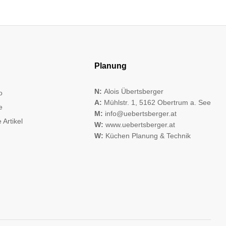
Planung
N:
Alois Übertsberger
o
A:
Mühlstr. 1, 5162 Obertrum a. See
e
M:
info@uebertsberger.at
 Artikel
W:
www.uebertsberger.at
W:
Küchen Planung & Technik