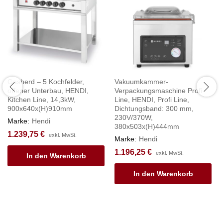
Gasherd – 5 Kochfelder,
Vakuumkammer-
offener Unterbau, HENDI,
Verpackungsmaschine Profi
Kitchen Line, 14,3kW,
Line, HENDI, Profi Line,
900x640x(H)910mm
Dichtungsband: 300 mm,
230V/370W,
Marke:
Hendi
380x503x(H)444mm
1.239,75
€
exkl. MwSt.
Marke:
Hendi
1.196,25
€
exkl. MwSt.
In den Warenkorb
In den Warenkorb