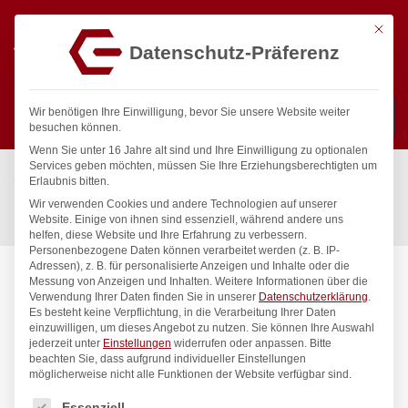
Mit die
Datenschutz-Präferenz
0
Wir benötigen Ihre Einwilligung, bevor Sie unsere Website weiter
besuchen können.
Wenn Sie unter 16 Jahre alt sind und Ihre Einwilligung zu optionalen
Suchen
Services geben möchten, müssen Sie Ihre Erziehungsberechtigten um
Start
/
Gastronomiebedarf & Gastro Geräte für Profis
/
Erlaubnis bitten.
Küchengeräte
/
Fleischverarbeitung
/
Wir verwenden Cookies und andere Technologien auf unserer
Lochscheibe für Fleischwolf, HENDI, 210802, ø2mm
Website. Einige von ihnen sind essenziell, während andere uns
helfen, diese Website und Ihre Erfahrung zu verbessern.
Personenbezogene Daten können verarbeitet werden (z. B. IP-
Adressen), z. B. für personalisierte Anzeigen und Inhalte oder die
Messung von Anzeigen und Inhalten.
Weitere Informationen über die
Verwendung Ihrer Daten finden Sie in unserer
Datenschutzerklärung
.
Es besteht keine Verpflichtung, in die Verarbeitung Ihrer Daten
einzuwilligen, um dieses Angebot zu nutzen.
Sie können Ihre Auswahl
jederzeit unter
Einstellungen
widerrufen oder anpassen.
Bitte
beachten Sie, dass aufgrund individueller Einstellungen
möglicherweise nicht alle Funktionen der Website verfügbar sind.
Es folgt eine Liste der Service-Gruppen, für die eine Einwilligung
Essenziell