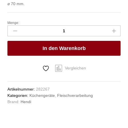
⌀ 70 mm.
Menge:
Lochscheibe
für
Fleischwolf,
HENDI,
In den Warenkorb
210802,
ø2mm
Anzahl
Vergleichen
Artikelnummer:
282267
Kategorien:
Küchengeräte
,
Fleischverarbeitung
Brand:
Hendi