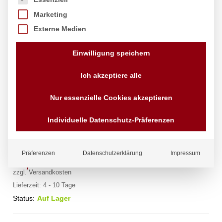
Marketing
Externe Medien
Einwilligung speichern
Ich akzeptiere alle
Nur essenzielle Cookies akzeptieren
Lochscheibe für Fleischwolf, HENDI,
210802, ø2mm
Individuelle Datenschutz-Präferenzen
Marke:
Hendi
Präferenzen
Datenschutzerklärung
Impressum
15,62
€
exkl. MwSt.
zzgl.
Versandkosten
Lieferzeit:
4 - 10 Tage
Status:
Auf Lager