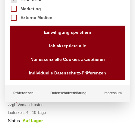
Marketing
Externe Medien
Einwilligung speichern
Ich akzeptiere alle
Nur essenzielle Cookies akzeptieren
Lochscheibe für Fleischwolf, HENDI,
210802, ø3mm
Individuelle Datenschutz-Präferenzen
Marke:
Hendi
Präferenzen
Datenschutzerklärung
Impressum
15,62
€
exkl. MwSt.
zzgl.
Versandkosten
Lieferzeit:
4 - 10 Tage
Status:
Auf Lager