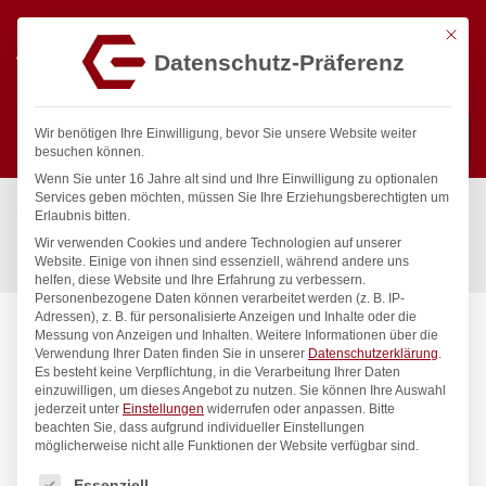
Mit die
Datenschutz-Präferenz
0
Wir benötigen Ihre Einwilligung, bevor Sie unsere Website weiter
besuchen können.
Wenn Sie unter 16 Jahre alt sind und Ihre Einwilligung zu optionalen
Suchen
Services geben möchten, müssen Sie Ihre Erziehungsberechtigten um
Start
/
Gastronomiebedarf & Gastro Geräte für Profis
/
Erlaubnis bitten.
Küchengeräte
/
Fleischverarbeitung
/
Wir verwenden Cookies und andere Technologien auf unserer
Lochscheibe für Fleischwolf, HENDI, 210802, ø3mm
Website. Einige von ihnen sind essenziell, während andere uns
helfen, diese Website und Ihre Erfahrung zu verbessern.
Personenbezogene Daten können verarbeitet werden (z. B. IP-
Adressen), z. B. für personalisierte Anzeigen und Inhalte oder die
Messung von Anzeigen und Inhalten.
Weitere Informationen über die
Verwendung Ihrer Daten finden Sie in unserer
Datenschutzerklärung
.
Es besteht keine Verpflichtung, in die Verarbeitung Ihrer Daten
einzuwilligen, um dieses Angebot zu nutzen.
Sie können Ihre Auswahl
jederzeit unter
Einstellungen
widerrufen oder anpassen.
Bitte
beachten Sie, dass aufgrund individueller Einstellungen
möglicherweise nicht alle Funktionen der Website verfügbar sind.
Es folgt eine Liste der Service-Gruppen, für die eine Einwilligung
Essenziell