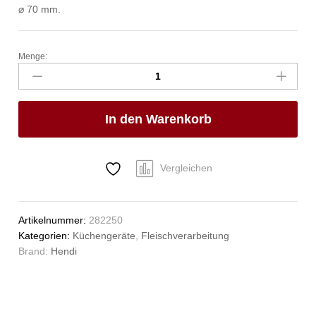
⌀ 70 mm.
Menge:
Lochscheibe
für
Fleischwolf,
HENDI,
In den Warenkorb
210802,
ø3mm
Anzahl
Vergleichen
Artikelnummer:
282250
Kategorien:
Küchengeräte
,
Fleischverarbeitung
Brand:
Hendi