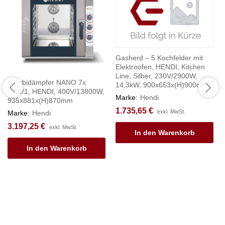
Gasherd – 5 Kochfelder mit
Elektroofen, HENDI, Kitchen
Line, Silber, 230V/2900W,
Kombidämpfer NANO 7x
14,3kW, 900x653x(H)900mm
GN1/1, HENDI, 400V/13800W,
Marke:
Hendi
935x881x(H)870mm
1.735,65
€
exkl. MwSt.
Marke:
Hendi
3.197,25
€
exkl. MwSt.
In den Warenkorb
In den Warenkorb