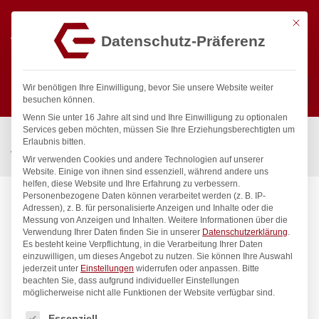
Mit die
Datenschutz-Präferenz
0
Wir benötigen Ihre Einwilligung, bevor Sie unsere Website weiter
besuchen können.
Wenn Sie unter 16 Jahre alt sind und Ihre Einwilligung zu optionalen
Suchen
Services geben möchten, müssen Sie Ihre Erziehungsberechtigten um
Start
/
Gastronomiebedarf & Gastro Geräte für Profis
/
Erlaubnis bitten.
Wassertechnik
/
Wandbatterie
/
luxor Wandbatterie 1/2″
Wir verwenden Cookies und andere Technologien auf unserer
Website. Einige von ihnen sind essenziell, während andere uns
helfen, diese Website und Ihre Erfahrung zu verbessern.
Personenbezogene Daten können verarbeitet werden (z. B. IP-
Adressen), z. B. für personalisierte Anzeigen und Inhalte oder die
Messung von Anzeigen und Inhalten.
Weitere Informationen über die
Verwendung Ihrer Daten finden Sie in unserer
Datenschutzerklärung
.
Es besteht keine Verpflichtung, in die Verarbeitung Ihrer Daten
einzuwilligen, um dieses Angebot zu nutzen.
Sie können Ihre Auswahl
jederzeit unter
Einstellungen
widerrufen oder anpassen.
Bitte
beachten Sie, dass aufgrund individueller Einstellungen
möglicherweise nicht alle Funktionen der Website verfügbar sind.
Es folgt eine Liste der Service-Gruppen, für die eine Einwilligung
Essenziell