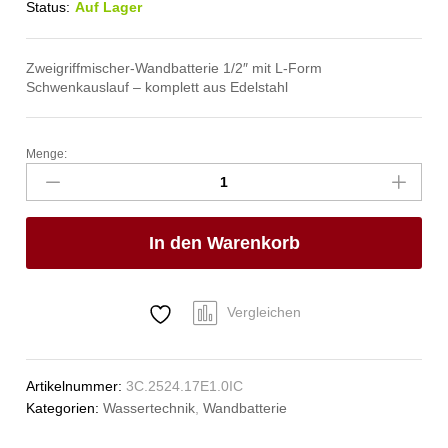
Status:
Auf Lager
Zweigriffmischer-Wandbatterie 1/2″ mit L-Form
Schwenkauslauf – komplett aus Edelstahl
Menge:
luxor
Wandbatterie
1/2"
Anzahl
In den Warenkorb
Vergleichen
Artikelnummer:
3C.2524.17E1.0IC
Kategorien:
Wassertechnik
,
Wandbatterie