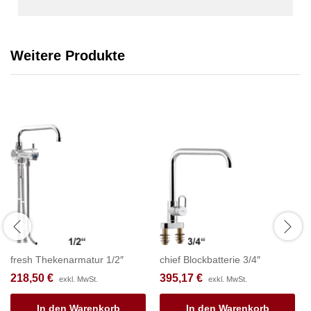
Weitere Produkte
fresh Thekenarmatur 1/2″
chief Blockbatterie 3/4″
218,50
€
395,17
€
exkl. MwSt.
exkl. MwSt.
In den Warenkorb
In den Warenkorb