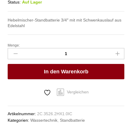
Status:
Auf Lager
Hebelmischer-Standbatterie 3/4″ mit mit Schwenkauslauf aus
Edelstahl
Menge:
master
Standbatterie
3/4"
Anzahl
In den Warenkorb
Vergleichen
Artikelnummer:
2C.3526.2HX1.0IC
Kategorien:
Wassertechnik
,
Standbatterie