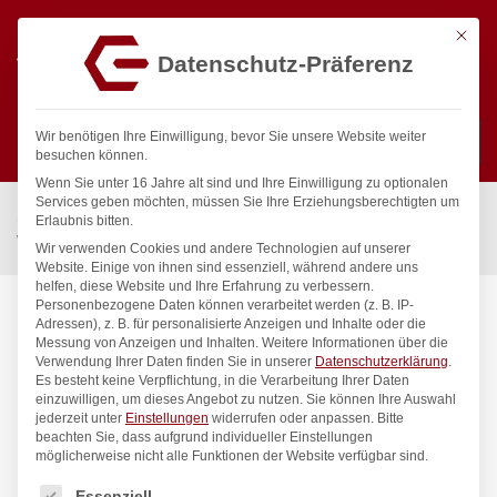
Mit die
Datenschutz-Präferenz
0
Wir benötigen Ihre Einwilligung, bevor Sie unsere Website weiter
besuchen können.
Wenn Sie unter 16 Jahre alt sind und Ihre Einwilligung zu optionalen
Suchen
Services geben möchten, müssen Sie Ihre Erziehungsberechtigten um
Start
/
Gastronomiebedarf & Gastro Geräte für Profis
/
Erlaubnis bitten.
Wassertechnik
/
Standbatterie
/
master Standbatterie 3/4″
Wir verwenden Cookies und andere Technologien auf unserer
Website. Einige von ihnen sind essenziell, während andere uns
helfen, diese Website und Ihre Erfahrung zu verbessern.
Personenbezogene Daten können verarbeitet werden (z. B. IP-
Adressen), z. B. für personalisierte Anzeigen und Inhalte oder die
Messung von Anzeigen und Inhalten.
Weitere Informationen über die
Verwendung Ihrer Daten finden Sie in unserer
Datenschutzerklärung
.
Es besteht keine Verpflichtung, in die Verarbeitung Ihrer Daten
einzuwilligen, um dieses Angebot zu nutzen.
Sie können Ihre Auswahl
jederzeit unter
Einstellungen
widerrufen oder anpassen.
Bitte
beachten Sie, dass aufgrund individueller Einstellungen
möglicherweise nicht alle Funktionen der Website verfügbar sind.
Es folgt eine Liste der Service-Gruppen, für die eine Einwilligung
Essenziell