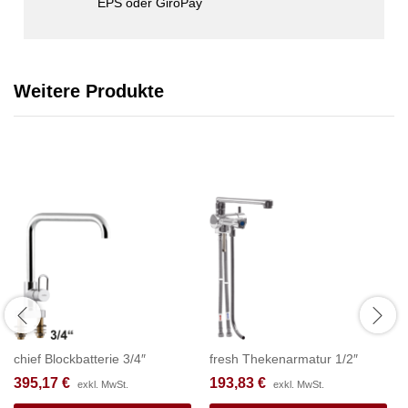
EPS oder GiroPay
Weitere Produkte
chief Blockbatterie 3/4″
fresh Thekenarmatur 1/2″
395,17
€
193,83
€
exkl. MwSt.
exkl. MwSt.