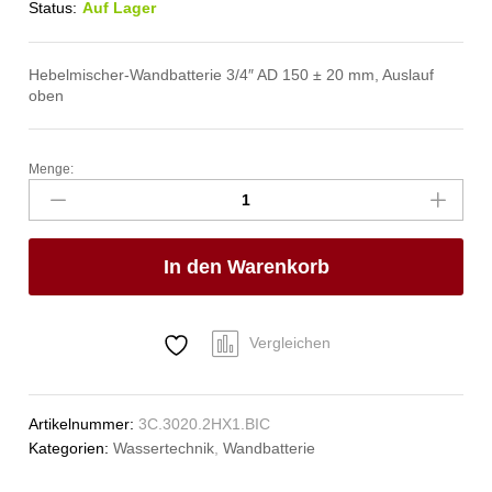
Status:
Auf Lager
Hebelmischer-Wandbatterie 3/4″ AD 150 ± 20 mm, Auslauf
oben
Menge:
master
Wandbatterie
1/2"
Anzahl
In den Warenkorb
Vergleichen
Artikelnummer:
3C.3020.2HX1.BIC
Kategorien:
Wassertechnik
,
Wandbatterie