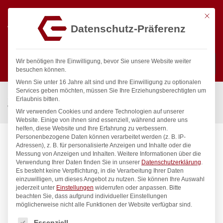
Mit die
Datenschutz-Präferenz
0
Wir benötigen Ihre Einwilligung, bevor Sie unsere Website weiter
besuchen können.
Wenn Sie unter 16 Jahre alt sind und Ihre Einwilligung zu optionalen
Suchen
Services geben möchten, müssen Sie Ihre Erziehungsberechtigten um
Start
/
Gastronomiebedarf & Gastro Geräte für Profis
/
Erlaubnis bitten.
Wassertechnik
/
Wandbatterie
/
master Wandbatterie 1/2″
Wir verwenden Cookies und andere Technologien auf unserer
Website. Einige von ihnen sind essenziell, während andere uns
helfen, diese Website und Ihre Erfahrung zu verbessern.
Personenbezogene Daten können verarbeitet werden (z. B. IP-
Adressen), z. B. für personalisierte Anzeigen und Inhalte oder die
Messung von Anzeigen und Inhalten.
Weitere Informationen über die
Verwendung Ihrer Daten finden Sie in unserer
Datenschutzerklärung
.
Es besteht keine Verpflichtung, in die Verarbeitung Ihrer Daten
einzuwilligen, um dieses Angebot zu nutzen.
Sie können Ihre Auswahl
jederzeit unter
Einstellungen
widerrufen oder anpassen.
Bitte
beachten Sie, dass aufgrund individueller Einstellungen
möglicherweise nicht alle Funktionen der Website verfügbar sind.
Es folgt eine Liste der Service-Gruppen, für die eine Einwilligung
Essenziell