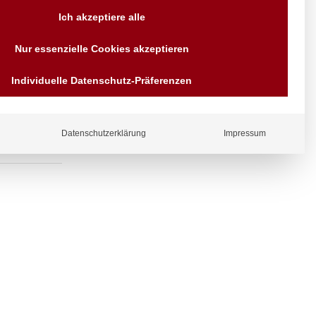
Versand AT & DE weitere auf
Ich akzeptiere alle
Anfragen
Wir sind seit über 40 Jahren
lauf,
Nur essenzielle Cookies akzeptieren
für Sie da
Bezahlen Sie mit
Individuelle Datenschutz-Präferenzen
Vorrauskasse Paypal,
Kreditkarte, Direkt
Banküberweisung, Sofort,
EPS oder GiroPay
Datenschutzerklärung
Impressum
ergl
iche