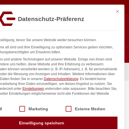
80,00
€
In den Warenkorb
exkl. MwSt.
Mit diese
Datenschutz-Präferenz
ntakt
Anmelden
nfo@gastro-consulting.at
Registrieren
0
nwilligung, bevor Sie unsere Website weiter besuchen können.
re alt sind und Ihre Einwilligung zu optionalen Services geben möchten,
hungsberechtigten um Erlaubnis bitten.
s und andere Technologien auf unserer Website. Einige von ihnen sind
ndere uns helfen, diese Website und Ihre Erfahrung zu verbessern.
n können verarbeitet werden (z. B. IP-Adressen), z. B. für personalisierte
 oder die Messung von Anzeigen und Inhalten.
Weitere Informationen über
Daten finden Sie in unserer
Datenschutzerklärung
.
Es besteht keine
Verarbeitung Ihrer Daten einzuwilligen, um dieses Angebot zu nutzen.
Sie
ederzeit unter
Einstellungen
widerrufen oder anpassen.
Bitte beachten Sie,
ueller Einstellungen möglicherweise nicht alle Funktionen der Website
 der Service-Gruppen, für die eine Einwilligung erteilt werden kann. Di
ll
Marketing
Externe Medien
inkl. / exkl. MwSt.
Einwilligung speichern