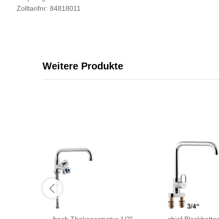
Zolltarifnr: 84818011
Weitere Produkte
fresh Thekenarmatur 1/2″
chief Blockbatter