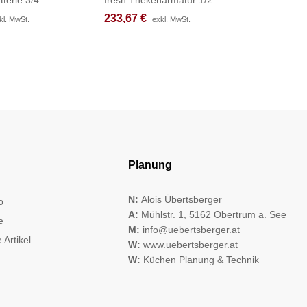
233,67
233,67
€
€
342,92
342,92
kl. MwSt.
kl. MwSt.
exkl. MwSt.
exkl. MwSt.
Planung
N:
Alois Übertsberger
o
A:
Mühlstr. 1, 5162 Obertrum a. See
e
M:
info@uebertsberger.at
 Artikel
W:
www.uebertsberger.at
W:
Küchen Planung & Technik