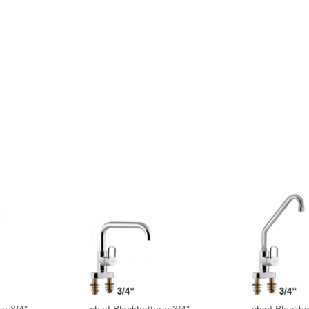
ie 3/4″
chief Blockbatterie 3/4″
chief Blockba