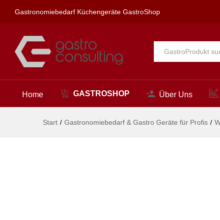
maximo Wandbatterie 1/2"
Gastronomiebedarf Küchengeräte GastroShop
Beschreibung
Alle
GASTROSHOP
Home
Über Uns
Start
/
Gastronomiebedarf & Gastro Geräte für Profis
/
W