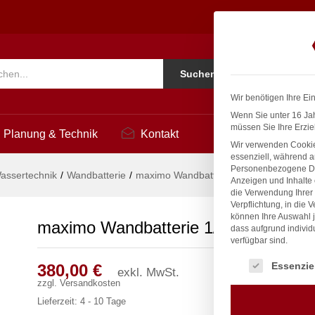
3
Ko
Suchen
i
Wir benötigen Ihre Ei
Wenn Sie unter 16 Jah
müssen Sie Ihre Erzie
Planung & Technik
Kontakt
Wir verwenden Cookie
essenziell, während a
Personenbezogene Date
assertechnik
/
Wandbatterie
/
maximo Wandbatterie 1/2″
Anzeigen und Inhalte
die Verwendung Ihrer 
Verpflichtung, in die 
können Ihre Auswahl j
maximo Wandbatterie 1/2″
dass aufgrund individ
verfügbar sind.
Es folgt eine Liste
Essenzie
380,00
€
exkl. MwSt.
zzgl.
Versandkosten
Lieferzeit:
4 - 10 Tage