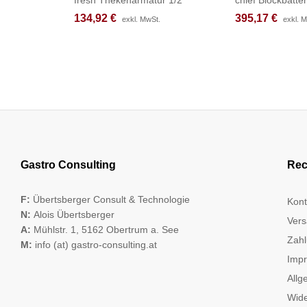
134,92
134,92
€
€
395,17
395,17
€
€
exkl. MwSt.
exkl. MwSt.
exkl. 
exkl. 
Gastro Consulting
Rec
F:
Übertsberger Consult & Technologie
Kont
N:
Alois Übertsberger
Vers
A:
Mühlstr. 1, 5162 Obertrum a. See
Zahl
M:
info (at) gastro-consulting.at
Imp
Allg
Wide