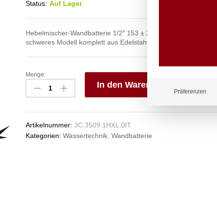
Status:
Auf Lager
Hebelmischer-Wandbatterie 1/2″ 153 ± 20 mm mit Schwenkaus
schweres Modell komplett aus Edelstahl
Menge:
maximo
In den Warenkorb
Wandbatterie
Präferenzen
1/2"
V
Anzahl
e
n
Artikelnummer:
3C.3509.1HXL.0IT
Kategorien:
Wassertechnik
,
Wandbatterie