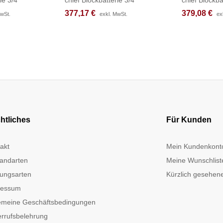
377,17
377,17
€
€
379,08
379,08
€
€
MwSt.
MwSt.
exkl. MwSt.
exkl. MwSt.
ex
ex
htliches
Für Kunden
akt
Mein Kundenkont
andarten
Meine Wunschlist
ungsarten
Kürzlich gesehene
ressum
emeine Geschäftsbedingungen
rrufsbelehrung