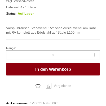
zzgl.
Versandkosten
Lieferzeit:
4 - 10 Tage
Status:
Auf Lager
Vorspülbrausen Standventil 1/2″ ohne Auslaufventil am Rohr
mit RV komplett aus Edelstahl auf Säule L100mm
Menge:
meditop
VE-
Wasser
Brausegarnitur
In den Warenkorb
Standventil
1/2"
Anzahl
Vergleichen
Artikelnummer:
4V.0031.N7F6.0IC