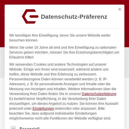
Mit die
Datenschutz-Präferenz
0
Wir benötigen Ihre Einwilligung, bevor Sie unsere Website weiter
besuchen können.
Wenn Sie unter 16 Jahre alt sind und Ihre Einwilligung zu optionalen
Suchen
Services geben möchten, müssen Sie Ihre Erziehungsberechtigten um
Start
/
Gastronomiebedarf & Gastro Geräte für Profis
/
Erlaubnis bitten.
Wassertechnik
/
Geschirrwaschbrause
/
Wir verwenden Cookies und andere Technologien auf unserer
meditop VE-Wasser Brausegarnitur Standventil 1/2″
Website. Einige von ihnen sind essenziell, während andere uns
helfen, diese Website und Ihre Erfahrung zu verbessern.
Personenbezogene Daten können verarbeitet werden (z. B. IP-
Adressen), z. B. für personalisierte Anzeigen und Inhalte oder die
Messung von Anzeigen und Inhalten.
Weitere Informationen über die
Verwendung Ihrer Daten finden Sie in unserer
Datenschutzerklärung
.
Es besteht keine Verpflichtung, in die Verarbeitung Ihrer Daten
einzuwilligen, um dieses Angebot zu nutzen.
Sie können Ihre Auswahl
jederzeit unter
Einstellungen
widerrufen oder anpassen.
Bitte
beachten Sie, dass aufgrund individueller Einstellungen
möglicherweise nicht alle Funktionen der Website verfügbar sind.
Es folgt eine Liste der Service-Gruppen, für die eine Einwilligung
Essenziell