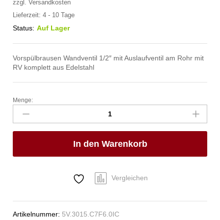
zzgl.
Versandkosten
Lieferzeit:
4 - 10 Tage
Status:
Auf Lager
Vorspülbrausen Wandventil 1/2″ mit Auslaufventil am Rohr mit
RV komplett aus Edelstahl
Menge:
meditop
VE-
Wasser
Brausegarnitur
In den Warenkorb
Wandventil
1/2"
Anzahl
Vergleichen
Artikelnummer:
5V.3015.C7F6.0IC