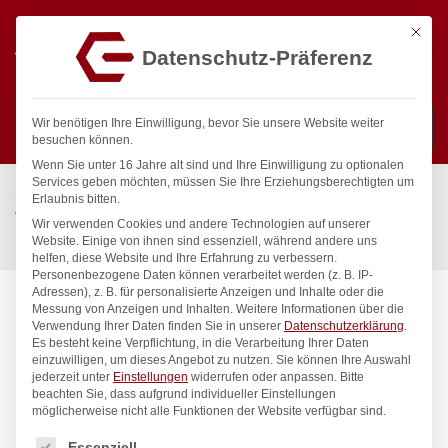
Mit die
Datenschutz-Präferenz
0
Wir benötigen Ihre Einwilligung, bevor Sie unsere Website weiter
besuchen können.
Wenn Sie unter 16 Jahre alt sind und Ihre Einwilligung zu optionalen
Suchen
Services geben möchten, müssen Sie Ihre Erziehungsberechtigten um
Start
/
Gastronomiebedarf & Gastro Geräte für Profis
/
Erlaubnis bitten.
Wassertechnik
/
Geschirrwaschbrause
/
Wir verwenden Cookies und andere Technologien auf unserer
meditop VE-Wasser Brausegarnitur Wandventil 1/2″
Website. Einige von ihnen sind essenziell, während andere uns
helfen, diese Website und Ihre Erfahrung zu verbessern.
Personenbezogene Daten können verarbeitet werden (z. B. IP-
Adressen), z. B. für personalisierte Anzeigen und Inhalte oder die
Messung von Anzeigen und Inhalten.
Weitere Informationen über die
Verwendung Ihrer Daten finden Sie in unserer
Datenschutzerklärung
.
Es besteht keine Verpflichtung, in die Verarbeitung Ihrer Daten
einzuwilligen, um dieses Angebot zu nutzen.
Sie können Ihre Auswahl
jederzeit unter
Einstellungen
widerrufen oder anpassen.
Bitte
beachten Sie, dass aufgrund individueller Einstellungen
möglicherweise nicht alle Funktionen der Website verfügbar sind.
Es folgt eine Liste der Service-Gruppen, für die eine Einwilligung
Essenziell