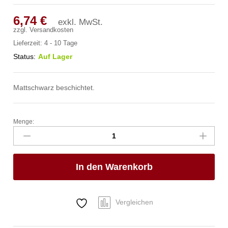
6,74
€
exkl. MwSt.
zzgl.
Versandkosten
Lieferzeit:
4 - 10 Tage
Status:
Auf Lager
Mattschwarz beschichtet.
Menge:
Miniatur-
Frittierkörbe
stapelbar,
schwarz,
In den Warenkorb
HENDI,
130x115x(H)80mm
Anzahl
Vergleichen