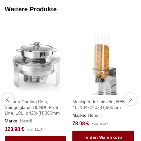
Weitere Produkte
Suppen Chafing Dish,
Multispender einzeln, HENDI,
Spiegelglanz, HENDI, Profi
4L, 184x240x(H)600mm
Line, 10L, ø420x(H)380mm
Marke:
Hendi
Marke:
Hendi
78,08
€
exkl. MwSt.
123,98
€
exkl. MwSt.
In den Warenkorb