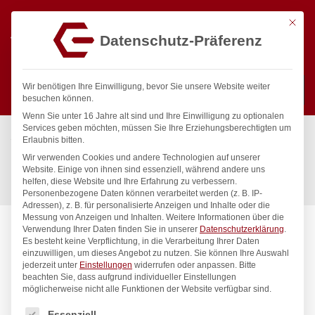
Mit die
Datenschutz-Präferenz
0
Wir benötigen Ihre Einwilligung, bevor Sie unsere Website weiter
besuchen können.
Wenn Sie unter 16 Jahre alt sind und Ihre Einwilligung zu optionalen
Suchen
Services geben möchten, müssen Sie Ihre Erziehungsberechtigten um
Start
/
Gastronomiebedarf & Gastro Geräte für Profis
/
Erlaubnis bitten.
Präsentation
/
Tischgeschirr
/
Wir verwenden Cookies und andere Technologien auf unserer
Miniatur-Frittierkörbe stapelbar, schwarz, HENDI,
Website. Einige von ihnen sind essenziell, während andere uns
helfen, diese Website und Ihre Erfahrung zu verbessern.
130x115x(H)80mm
Personenbezogene Daten können verarbeitet werden (z. B. IP-
Adressen), z. B. für personalisierte Anzeigen und Inhalte oder die
Messung von Anzeigen und Inhalten.
Weitere Informationen über die
Verwendung Ihrer Daten finden Sie in unserer
Datenschutzerklärung
.
Es besteht keine Verpflichtung, in die Verarbeitung Ihrer Daten
einzuwilligen, um dieses Angebot zu nutzen.
Sie können Ihre Auswahl
jederzeit unter
Einstellungen
widerrufen oder anpassen.
Bitte
beachten Sie, dass aufgrund individueller Einstellungen
möglicherweise nicht alle Funktionen der Website verfügbar sind.
Es folgt eine Liste der Service-Gruppen, für die eine Einwilligung
Essenziell