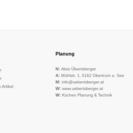
Planung
N:
Alois Übertsberger
o
A:
Mühlstr. 1, 5162 Obertrum a. See
e
M:
info@uebertsberger.at
 Artikel
W:
www.uebertsberger.at
W:
Küchen Planung & Technik