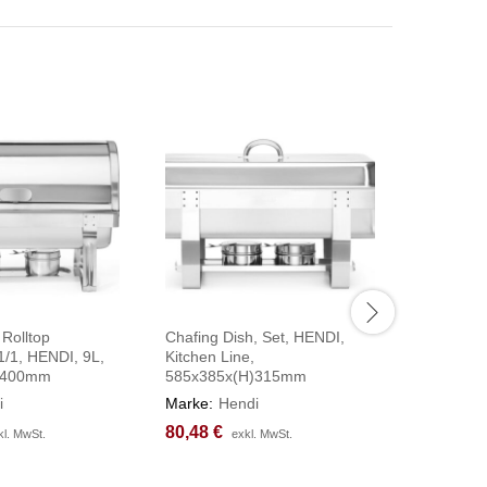
 Rolltop
Chafing Dish, Set, HENDI,
Chafing 
/1, HENDI, 9L,
Kitchen Line,
HENDI, G
)400mm
585x385x(H)315mm
240V/70
607x402
i
Marke:
Hendi
Marke:
H
80,48
80,48
€
€
kl. MwSt.
kl. MwSt.
exkl. MwSt.
exkl. MwSt.
164,87
164,87