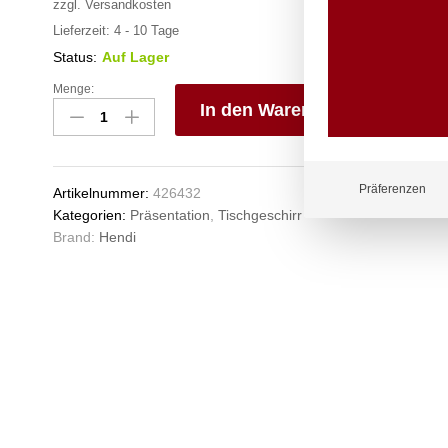
zzgl.
Versandkosten
Lieferzeit:
4 - 10 Tage
Status:
Auf Lager
Menge:
Miniatur-
In den Warenkorb
Snack-
Frittierkörbe,
V
HENDI,
e
125x100x(H)85mm
n
Präferenzen
Artikelnummer:
426432
Anzahl
Kategorien:
Präsentation
,
Tischgeschirr
Brand:
Hendi