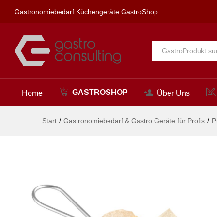
Miniatur-Snack-Frittierkörbe,
Gastronomiebedarf Küchengeräte GastroShop
Beschreibung
Alle
GASTROSHOP
Home
Über Uns
Start
/
Gastronomiebedarf & Gastro Geräte für Profis
/
P