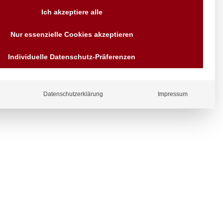
Versand AT & DE weitere auf
Ich akzeptiere alle
Anfragen
Wir sind seit über 40 Jahren
Nur essenzielle Cookies akzeptieren
für Sie da
Bezahlen Sie mit
Individuelle Datenschutz-Präferenzen
Vorrauskasse Paypal,
Kreditkarte, Direkt
ergl
Banküberweisung, Sofort,
iche
EPS oder GiroPay
Datenschutzerklärung
Impressum