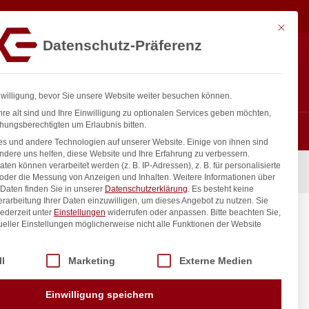
5,18
€
In den Warenkorb
exkl. MwSt.
Mit diese
Datenschutz-Präferenz
ntakt
Anmelden
nfo@gastro-consulting.at
Registrieren
0
nwilligung, bevor Sie unsere Website weiter besuchen können.
re alt sind und Ihre Einwilligung zu optionalen Services geben möchten,
hungsberechtigten um Erlaubnis bitten.
s und andere Technologien auf unserer Website. Einige von ihnen sind
ndere uns helfen, diese Website und Ihre Erfahrung zu verbessern.
n können verarbeitet werden (z. B. IP-Adressen), z. B. für personalisierte
25x100x(H)85mm
 oder die Messung von Anzeigen und Inhalten.
Weitere Informationen über
Daten finden Sie in unserer
Datenschutzerklärung
.
Es besteht keine
Verarbeitung Ihrer Daten einzuwilligen, um dieses Angebot zu nutzen.
Sie
ederzeit unter
Einstellungen
widerrufen oder anpassen.
Bitte beachten Sie,
NDI,
ueller Einstellungen möglicherweise nicht alle Funktionen der Website
 der Service-Gruppen, für die eine Einwilligung erteilt werden kann. Di
ll
Marketing
Externe Medien
inkl. / exkl. MwSt.
Einwilligung speichern