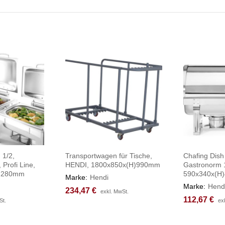
 1/2,
Transportwagen für Tische,
Chafing Dish
 Profi Line,
HENDI, 1800x850x(H)990mm
Gastronorm 1
H)280mm
590x340x(H
Marke:
Hendi
Marke:
Hend
234,47
234,47
€
€
exkl. MwSt.
exkl. MwSt.
112,67
112,67
€
€
St.
St.
ex
ex