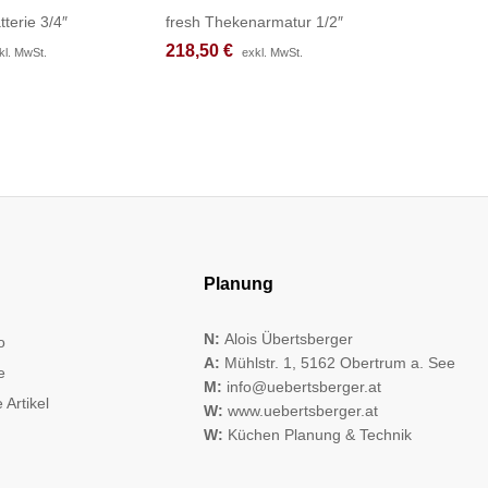
tterie 3/4″
fresh Thekenarmatur 1/2″
fresh Th
218,50
218,50
€
€
212,83
212,83
kl. MwSt.
kl. MwSt.
exkl. MwSt.
exkl. MwSt.
Planung
N:
Alois Übertsberger
o
A:
Mühlstr. 1, 5162 Obertrum a. See
e
M:
info@uebertsberger.at
 Artikel
W:
www.uebertsberger.at
W:
Küchen Planung & Technik