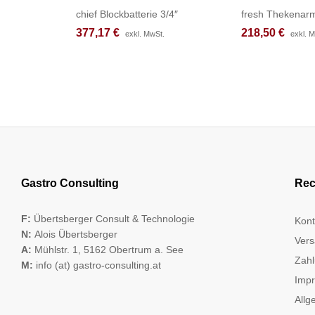
chief Blockbatterie 3/4″
fresh Thekenarm
377,17
377,17
€
€
218,50
218,50
€
€
exkl. MwSt.
exkl. MwSt.
exkl. 
exkl. 
Gastro Consulting
Rec
F:
Übertsberger Consult & Technologie
Kont
N:
Alois Übertsberger
Vers
A:
Mühlstr. 1, 5162 Obertrum a. See
Zahl
M:
info (at) gastro-consulting.at
Imp
Allg