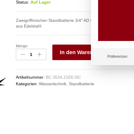
Status:
Auf Lager
Zweigriffmischer-Standbatterie 3/4″ AD 85 mm mit Schwenkaus
aus Edelstahl
Menge:
narrow
In den Warenkorb
Blockbatterie
Präferenzen
3/4"
V
Anzahl
e
n
Artikelnummer:
BC.3534.21E6.0IC
Kategorien:
Wassertechnik
,
Standbatterie