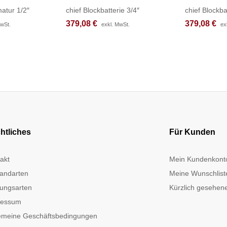
atur 1/2″
chief Blockbatterie 3/4″
chief Blockba
379,08
379,08
€
€
379,08
379,08
€
€
MwSt.
MwSt.
exkl. MwSt.
exkl. MwSt.
ex
ex
htliches
Für Kunden
akt
Mein Kundenkont
andarten
Meine Wunschlist
ungsarten
Kürzlich gesehene
ressum
emeine Geschäftsbedingungen