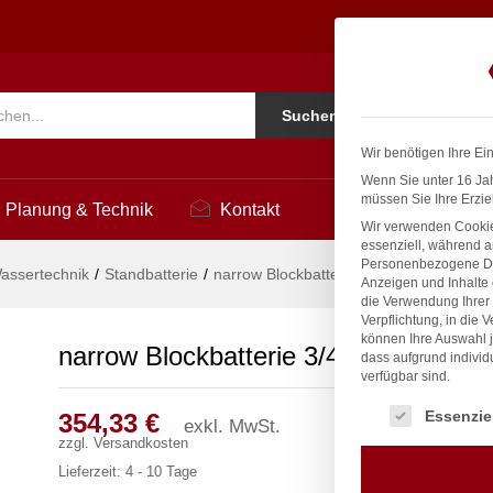
3
Ko
Suchen
i
Wir benötigen Ihre Ei
Wenn Sie unter 16 Jah
müssen Sie Ihre Erzie
Planung & Technik
Kontakt
Wir verwenden Cookie
essenziell, während a
Personenbezogene Date
assertechnik
/
Standbatterie
/
narrow Blockbatterie 3/4″
Anzeigen und Inhalte
die Verwendung Ihrer 
Verpflichtung, in die 
können Ihre Auswahl j
narrow Blockbatterie 3/4″
dass aufgrund individ
verfügbar sind.
Es folgt eine Liste
Essenzie
354,33
€
exkl. MwSt.
zzgl.
Versandkosten
Lieferzeit:
4 - 10 Tage