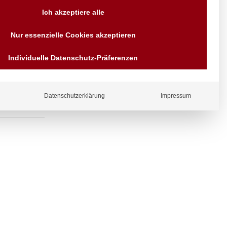
Versand AT & DE weitere auf
Ich akzeptiere alle
Anfragen
Wir sind seit über 40 Jahren
lauf komplett
Nur essenzielle Cookies akzeptieren
für Sie da
Bezahlen Sie mit
Individuelle Datenschutz-Präferenzen
Vorrauskasse Paypal,
Kreditkarte, Direkt
Banküberweisung, Sofort,
EPS oder GiroPay
Datenschutzerklärung
Impressum
ergl
iche