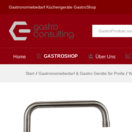
narrow Blockbatterie 3/4"
Gastronomiebedarf Küchengeräte GastroShop
Beschreibung
Alle
GASTROSHOP
Home
Über Uns
Start
/
Gastronomiebedarf & Gastro Geräte für Profis
/
W