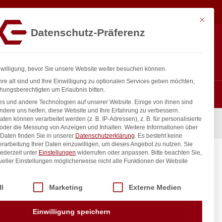
54,33
€
In den Warenkorb
exkl. MwSt.
Mit diese
Datenschutz-Präferenz
ntakt
Anmelden
nfo@gastro-consulting.at
Registrieren
0
nwilligung, bevor Sie unsere Website weiter besuchen können.
re alt sind und Ihre Einwilligung zu optionalen Services geben möchten,
hungsberechtigten um Erlaubnis bitten.
s und andere Technologien auf unserer Website. Einige von ihnen sind
ndere uns helfen, diese Website und Ihre Erfahrung zu verbessern.
n können verarbeitet werden (z. B. IP-Adressen), z. B. für personalisierte
 oder die Messung von Anzeigen und Inhalten.
Weitere Informationen über
Daten finden Sie in unserer
Datenschutzerklärung
.
Es besteht keine
Verarbeitung Ihrer Daten einzuwilligen, um dieses Angebot zu nutzen.
Sie
ederzeit unter
Einstellungen
widerrufen oder anpassen.
Bitte beachten Sie,
ueller Einstellungen möglicherweise nicht alle Funktionen der Website
 der Service-Gruppen, für die eine Einwilligung erteilt werden kann. Di
ll
Marketing
Externe Medien
inkl. / exkl. MwSt.
Einwilligung speichern