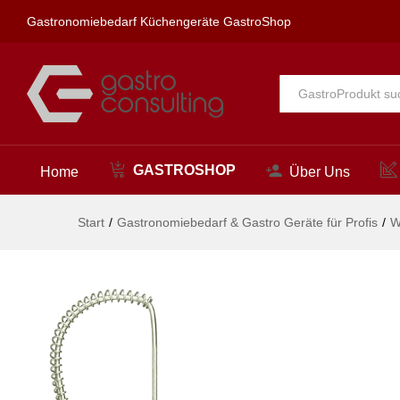
narrow Vorspülbrause 1/2"
Gastronomiebedarf Küchengeräte GastroShop
Beschreibung
Alle
GASTROSHOP
Home
Über Uns
Start
/
Gastronomiebedarf & Gastro Geräte für Profis
/
W