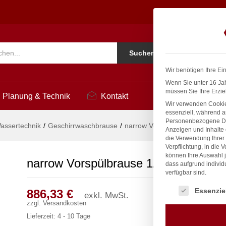
8
Ko
Suchen
i
Wir benötigen Ihre Ei
Wenn Sie unter 16 Jah
müssen Sie Ihre Erzie
Planung & Technik
Kontakt
Wir verwenden Cookie
essenziell, während a
Personenbezogene Date
assertechnik
/
Geschirrwaschbrause
/
narrow Vorspülbrause 1/2″
Anzeigen und Inhalte
die Verwendung Ihrer 
Verpflichtung, in die 
können Ihre Auswahl j
narrow Vorspülbrause 1/2″
dass aufgrund individ
verfügbar sind.
Es folgt eine Liste
Essenzie
886,33
€
exkl. MwSt.
zzgl.
Versandkosten
Lieferzeit:
4 - 10 Tage