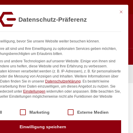
86,33
€
In den Warenkorb
exkl. MwSt.
Mit diese
Datenschutz-Präferenz
ntakt
Anmelden
nfo@gastro-consulting.at
Registrieren
0
nwilligung, bevor Sie unsere Website weiter besuchen können.
re alt sind und Ihre Einwilligung zu optionalen Services geben möchten,
hungsberechtigten um Erlaubnis bitten.
s und andere Technologien auf unserer Website. Einige von ihnen sind
ndere uns helfen, diese Website und Ihre Erfahrung zu verbessern.
n können verarbeitet werden (z. B. IP-Adressen), z. B. für personalisierte
 oder die Messung von Anzeigen und Inhalten.
Weitere Informationen über
Daten finden Sie in unserer
Datenschutzerklärung
.
Es besteht keine
Verarbeitung Ihrer Daten einzuwilligen, um dieses Angebot zu nutzen.
Sie
ederzeit unter
Einstellungen
widerrufen oder anpassen.
Bitte beachten Sie,
ueller Einstellungen möglicherweise nicht alle Funktionen der Website
 der Service-Gruppen, für die eine Einwilligung erteilt werden kann. Di
ll
Marketing
Externe Medien
inkl. / exkl. MwSt.
Einwilligung speichern