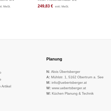
249,83
249,83
€
€
225,17
225,17
kl. MwSt.
kl. MwSt.
exkl. MwSt.
exkl. MwSt.
Planung
N:
Alois Übertsberger
o
A:
Mühlstr. 1, 5162 Obertrum a. See
e
M:
info@uebertsberger.at
 Artikel
W:
www.uebertsberger.at
W:
Küchen Planung & Technik