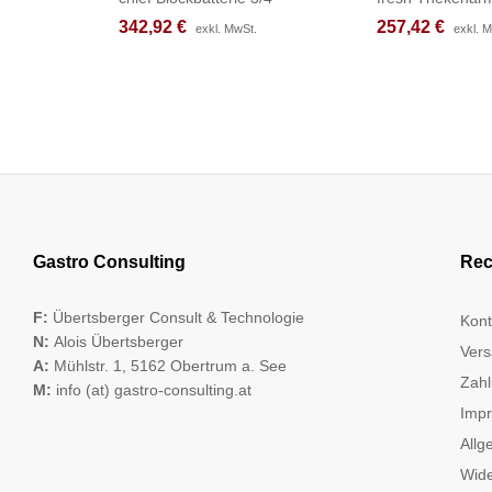
342,92
342,92
€
€
257,42
257,42
€
€
exkl. MwSt.
exkl. MwSt.
exkl. 
exkl. 
Gastro Consulting
Rec
F:
Übertsberger Consult & Technologie
Kont
N:
Alois Übertsberger
Vers
A:
Mühlstr. 1, 5162 Obertrum a. See
Zahl
M:
info (at) gastro-consulting.at
Imp
Allg
Wide