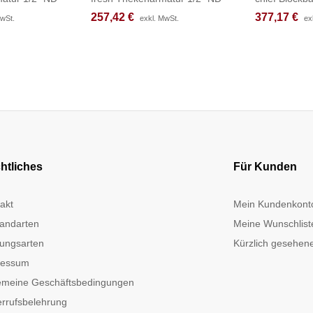
257,42
257,42
€
€
377,17
377,17
€
€
MwSt.
MwSt.
exkl. MwSt.
exkl. MwSt.
ex
ex
htliches
Für Kunden
akt
Mein Kundenkont
andarten
Meine Wunschlist
ungsarten
Kürzlich gesehene
ressum
emeine Geschäftsbedingungen
rrufsbelehrung