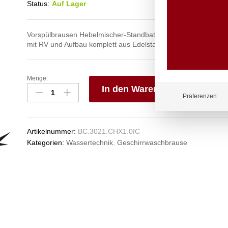
Status:
Auf Lager
Vorspülbrausen Hebelmischer-Standbatterie 1/2″ mit Auslaufve
mit RV und Aufbau komplett aus Edelstahl
Menge:
narrow
In den Warenkorb
Vorspülbrause
Präferenzen
1/2"
V
Anzahl
e
n
Artikelnummer:
BC.3021.CHX1.0IC
Kategorien:
Wassertechnik
,
Geschirrwaschbrause