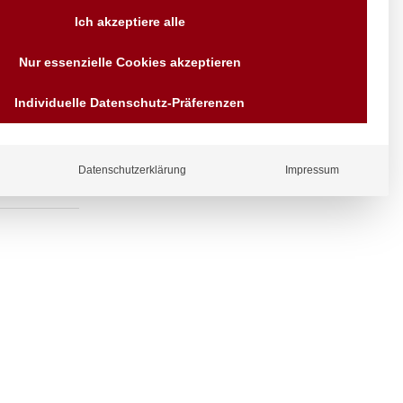
Versand AT & DE weitere auf
Ich akzeptiere alle
Anfragen
Wir sind seit über 40 Jahren
ntil am Rohr,
Nur essenzielle Cookies akzeptieren
für Sie da
Bezahlen Sie mit
Individuelle Datenschutz-Präferenzen
Vorrauskasse Paypal,
Kreditkarte, Direkt
Banküberweisung, Sofort,
EPS oder GiroPay
Datenschutzerklärung
Impressum
ergl
iche