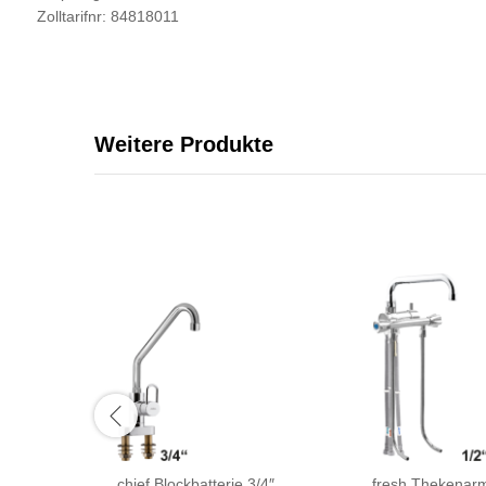
Zolltarifnr: 84818011
Weitere Produkte
chief Blockbatterie 3/4″
fresh Thekenarm