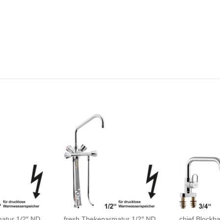
atur 1/2″ ND
fresh Thekenarmatur 1/2″ ND
chief Blockba