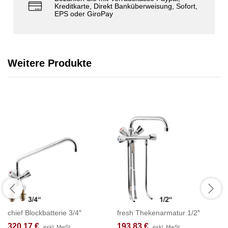
Kreditkarte, Direkt Banküberweisung, Sofort,
EPS oder GiroPay
Weitere Produkte
chief Blockbatterie 3/4″
fresh Thekenarmatur 1/2″
320,17
€
193,83
€
exkl. MwSt.
exkl. MwSt.