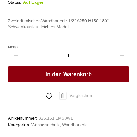
Status:
Auf Lager
Zweigriffmischer-Wandbatterie 1/2″ A250 H150 180°
Schwenkauslauf leichtes Modell
Menge:
neon
Wandbatterie
1/2"
Anzahl
In den Warenkorb
Vergleichen
Artikelnummer:
325.151.1M5.AVE
Kategorien:
Wassertechnik
,
Wandbatterie