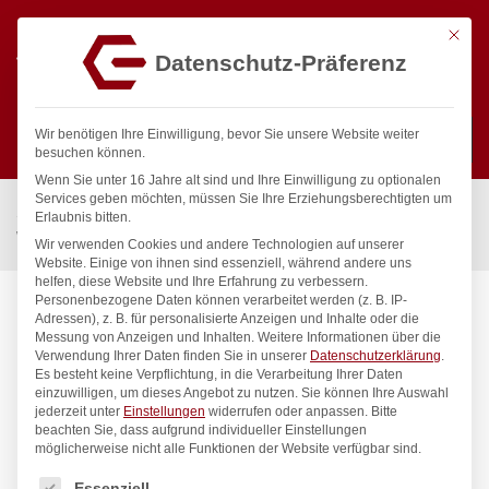
Mit die
Datenschutz-Präferenz
0
Wir benötigen Ihre Einwilligung, bevor Sie unsere Website weiter
besuchen können.
Wenn Sie unter 16 Jahre alt sind und Ihre Einwilligung zu optionalen
Suchen
Services geben möchten, müssen Sie Ihre Erziehungsberechtigten um
Start
/
Gastronomiebedarf & Gastro Geräte für Profis
/
Erlaubnis bitten.
Wassertechnik
/
Wandbatterie
/
neon Wandbatterie 1/2″
Wir verwenden Cookies und andere Technologien auf unserer
Website. Einige von ihnen sind essenziell, während andere uns
helfen, diese Website und Ihre Erfahrung zu verbessern.
Personenbezogene Daten können verarbeitet werden (z. B. IP-
Adressen), z. B. für personalisierte Anzeigen und Inhalte oder die
Messung von Anzeigen und Inhalten.
Weitere Informationen über die
Verwendung Ihrer Daten finden Sie in unserer
Datenschutzerklärung
.
Es besteht keine Verpflichtung, in die Verarbeitung Ihrer Daten
einzuwilligen, um dieses Angebot zu nutzen.
Sie können Ihre Auswahl
jederzeit unter
Einstellungen
widerrufen oder anpassen.
Bitte
beachten Sie, dass aufgrund individueller Einstellungen
möglicherweise nicht alle Funktionen der Website verfügbar sind.
Es folgt eine Liste der Service-Gruppen, für die eine Einwilligung
Essenziell