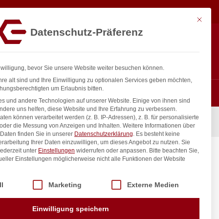
47,92
€
In den Warenkorb
exkl. MwSt.
Mit diese
Datenschutz-Präferenz
Hotline
Anmelden
+43 800 404 407
Registrieren
0
nwilligung, bevor Sie unsere Website weiter besuchen können.
re alt sind und Ihre Einwilligung zu optionalen Services geben möchten,
hungsberechtigten um Erlaubnis bitten.
s und andere Technologien auf unserer Website. Einige von ihnen sind
ndere uns helfen, diese Website und Ihre Erfahrung zu verbessern.
n können verarbeitet werden (z. B. IP-Adressen), z. B. für personalisierte
 oder die Messung von Anzeigen und Inhalten.
Weitere Informationen über
Daten finden Sie in unserer
Datenschutzerklärung
.
Es besteht keine
Verarbeitung Ihrer Daten einzuwilligen, um dieses Angebot zu nutzen.
Sie
ederzeit unter
Einstellungen
widerrufen oder anpassen.
Bitte beachten Sie,
ueller Einstellungen möglicherweise nicht alle Funktionen der Website
 der Service-Gruppen, für die eine Einwilligung erteilt werden kann. Di
ll
Marketing
Externe Medien
inkl. / exkl. MwSt.
Einwilligung speichern