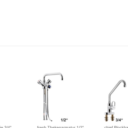
ie 3/4″
fresh Thekenarmatur 1/2″
chief Blockba