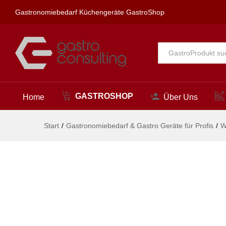
neon Waschtischbatterie 1/2" N
Gastronomiebedarf Küchengeräte GastroShop
Beschreibung
Alle
GASTROSHOP
Home
Über Uns
Start
/
Gastronomiebedarf & Gastro Geräte für Profis
/
W