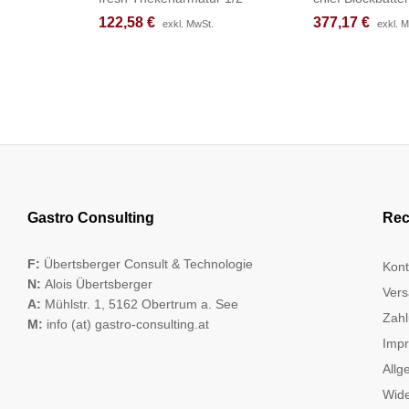
122,58
122,58
€
€
377,17
377,17
€
€
exkl. MwSt.
exkl. MwSt.
exkl. 
exkl. 
Gastro Consulting
Rec
F:
Übertsberger Consult & Technologie
Kont
N:
Alois Übertsberger
Vers
A:
Mühlstr. 1, 5162 Obertrum a. See
Zahl
M:
info (at) gastro-consulting.at
Imp
Allg
Wide