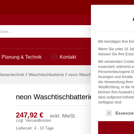
D
2
Suchen
Wir benötigen Ihre Ei
Wenn Sie unter 16 Jah
müssen Sie Ihre Erzie
Planung & Technik
Kontakt
Wir verwenden Cookie
essenziell, während a
Personenbezogene Date
assertechnik
/
Waschtischbatterie
/
neon Waschtischbatterie 1/2″ ND
Anzeigen und Inhalte
die Verwendung Ihrer 
Verpflichtung, in die 
können Ihre Auswahl j
neon Waschtischbatterie 1/2″ ND
dass aufgrund individ
verfügbar sind.
Es folgt eine Liste
Essenzie
247,92
€
exkl. MwSt.
zzgl.
Versandkosten
Lieferzeit:
4 - 10 Tage