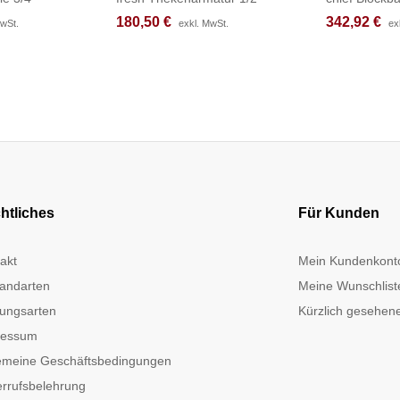
180,50
180,50
€
€
342,92
342,92
€
€
MwSt.
MwSt.
exkl. MwSt.
exkl. MwSt.
ex
ex
htliches
Für Kunden
akt
Mein Kundenkont
andarten
Meine Wunschlist
ungsarten
Kürzlich gesehene
ressum
emeine Geschäftsbedingungen
rrufsbelehrung