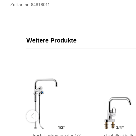
Zolltarifnr: 84818011
Weitere Produkte
fresh Thekenarmatur 1/2″
chief Blockbatter