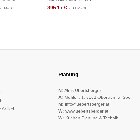
395,17
395,17
€
€
218,50
218,50
kl. MwSt.
kl. MwSt.
exkl. MwSt.
exkl. MwSt.
Planung
N:
Alois Übertsberger
o
A:
Mühlstr. 1, 5162 Obertrum a. See
e
M:
info@uebertsberger.at
 Artikel
W:
www.uebertsberger.at
W:
Küchen Planung & Technik