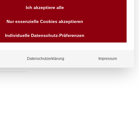
Versand AT & DE weitere auf
Ich akzeptiere alle
Anfragen
Wir sind seit über 40 Jahren
omt für
Nur essenzielle Cookies akzeptieren
für Sie da
Bezahlen Sie mit
Individuelle Datenschutz-Präferenzen
Vorrauskasse Paypal,
Kreditkarte, Direkt
Banküberweisung, Sofort,
EPS oder GiroPay
Datenschutzerklärung
Impressum
ergl
iche