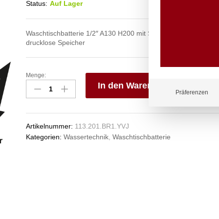
Status:
Auf Lager
Waschtischbatterie 1/2″ A130 H200 mit Schwenkauslauf verchr
drucklose Speicher
Menge:
neon
In den Warenkorb
Waschtischbatterie
Präferenzen
1/2"
V
ND
e
Anzahl
n
Artikelnummer:
113.201.BR1.YVJ
Kategorien:
Wassertechnik
,
Waschtischbatterie