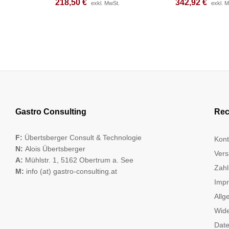
218,50
218,50
€
€
342,92
342,92
€
€
exkl. MwSt.
exkl. MwSt.
exkl. 
exkl. 
Gastro Consulting
Rec
F:
Übertsberger Consult & Technologie
Kont
N:
Alois Übertsberger
Vers
A:
Mühlstr. 1, 5162 Obertrum a. See
Zahl
M:
info (at) gastro-consulting.at
Imp
Allg
Wide
Date