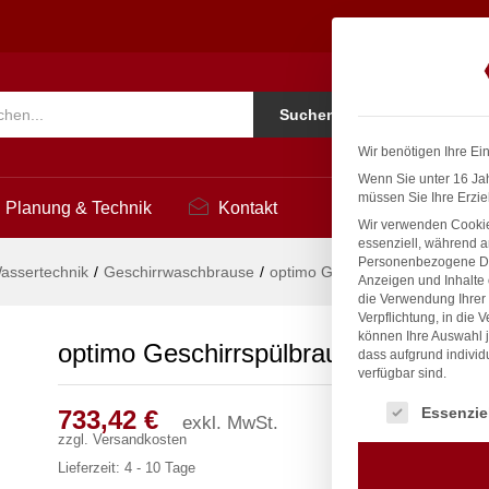
7
Ko
Suchen
i
Wir benötigen Ihre Ei
Wenn Sie unter 16 Jah
müssen Sie Ihre Erzie
Planung & Technik
Kontakt
Wir verwenden Cookie
essenziell, während a
Personenbezogene Date
assertechnik
/
Geschirrwaschbrause
/
optimo Geschirrspülbrause 1/2″
Anzeigen und Inhalte
die Verwendung Ihrer 
Verpflichtung, in die 
können Ihre Auswahl j
optimo Geschirrspülbrause 1/2″
dass aufgrund individ
verfügbar sind.
Es folgt eine Liste
Essenzie
733,42
€
exkl. MwSt.
zzgl.
Versandkosten
Lieferzeit:
4 - 10 Tage