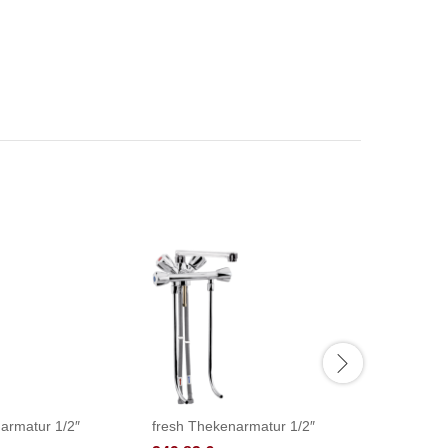
armatur 1/2″
fresh Thekenarmatur 1/2″
chief Bloc