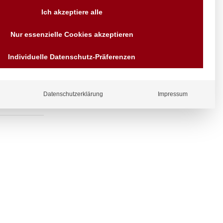
Versand AT & DE weitere auf
Ich akzeptiere alle
Anfragen
Wir sind seit über 40 Jahren
fventil am
Nur essenzielle Cookies akzeptieren
für Sie da
Bezahlen Sie mit
Individuelle Datenschutz-Präferenzen
Vorrauskasse Paypal,
Kreditkarte, Direkt
Banküberweisung, Sofort,
EPS oder GiroPay
Datenschutzerklärung
Impressum
ergl
iche