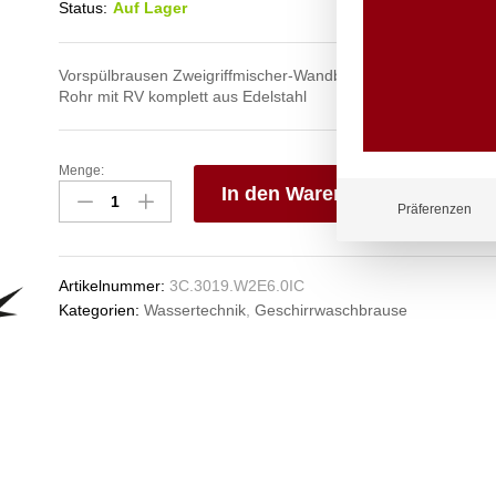
Status:
Auf Lager
Vorspülbrausen Zweigriffmischer-Wandbatterie 1/2″ mit Auslau
Rohr mit RV komplett aus Edelstahl
Menge:
optimo
In den Warenkorb
Geschirrspülbrause
Präferenzen
1/2"
V
Anzahl
e
n
Artikelnummer:
3C.3019.W2E6.0IC
Kategorien:
Wassertechnik
,
Geschirrwaschbrause