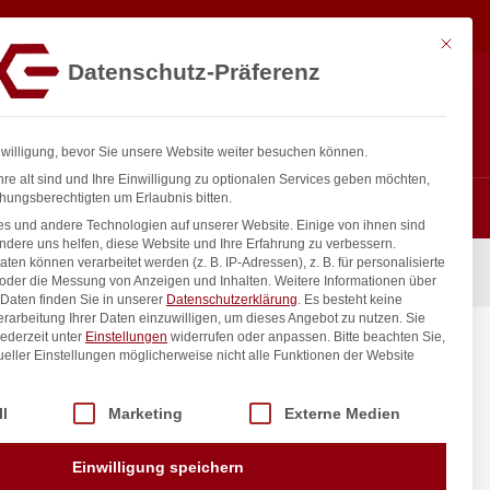
33,42
€
In den Warenkorb
exkl. MwSt.
Mit diese
Datenschutz-Präferenz
ntakt
Anmelden
nfo@gastro-consulting.at
Registrieren
0
nwilligung, bevor Sie unsere Website weiter besuchen können.
re alt sind und Ihre Einwilligung zu optionalen Services geben möchten,
hungsberechtigten um Erlaubnis bitten.
s und andere Technologien auf unserer Website. Einige von ihnen sind
ndere uns helfen, diese Website und Ihre Erfahrung zu verbessern.
n können verarbeitet werden (z. B. IP-Adressen), z. B. für personalisierte
 oder die Messung von Anzeigen und Inhalten.
Weitere Informationen über
Daten finden Sie in unserer
Datenschutzerklärung
.
Es besteht keine
Verarbeitung Ihrer Daten einzuwilligen, um dieses Angebot zu nutzen.
Sie
ederzeit unter
Einstellungen
widerrufen oder anpassen.
Bitte beachten Sie,
ueller Einstellungen möglicherweise nicht alle Funktionen der Website
 der Service-Gruppen, für die eine Einwilligung erteilt werden kann. Di
ll
Marketing
Externe Medien
inkl. / exkl. MwSt.
Einwilligung speichern