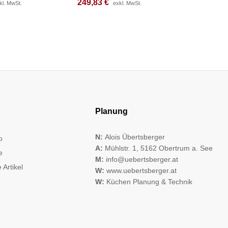
249,83
249,83
€
€
320,17
320,17
kl. MwSt.
kl. MwSt.
exkl. MwSt.
exkl. MwSt.
Planung
N:
Alois Übertsberger
o
A:
Mühlstr. 1, 5162 Obertrum a. See
e
M:
info@uebertsberger.at
 Artikel
W:
www.uebertsberger.at
W:
Küchen Planung & Technik