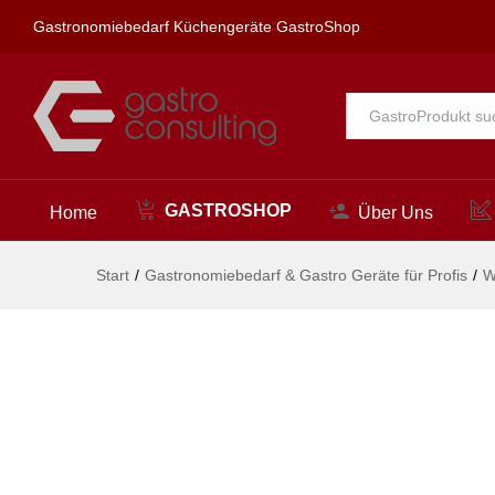
optimo Geschirrspülbrause 1/2"
Gastronomiebedarf Küchengeräte GastroShop
Beschreibung
Alle
GASTROSHOP
Home
Über Uns
Start
/
Gastronomiebedarf & Gastro Geräte für Profis
/
W