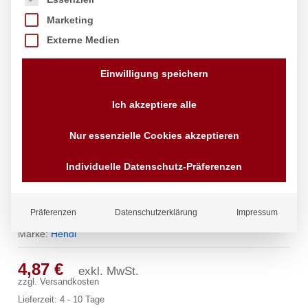
Marketing
Externe Medien
Einwilligung speichern
Ich akzeptiere alle
Nur essenzielle Cookies akzeptieren
Individuelle Datenschutz-Präferenzen
Paellapfanne emailliert, HENDI,
ø100x(H)20mm
Präferenzen
Datenschutzerklärung
Impressum
Marke:
Hendi
4,87
€
exkl. MwSt.
zzgl.
Versandkosten
Lieferzeit:
4 - 10 Tage