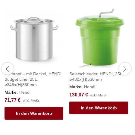
Kochtopf – mit Deckel, HENDI,
Salatschleuder, HENDI, 25L,
Budget Line, 25L,
ø430x(H)530mm
⌀345x(H)350mm
Marke:
Hendi
Marke:
Hendi
130,07
€
exkl. MwSt.
71,77
€
exkl. MwSt.
In den Warenkorb
In den Warenkorb