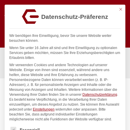
Mit die
Datenschutz-Präferenz
0
Wir benötigen Ihre Einwilligung, bevor Sie unsere Website weiter
besuchen können.
Wenn Sie unter 16 Jahre alt sind und Ihre Einwilligung zu optionalen
Suchen
Services geben möchten, müssen Sie Ihre Erziehungsberechtigten um
Start
/
Gastronomiebedarf & Gastro Geräte für Profis
/
Erlaubnis bitten.
Küchenartikel
/
Töpfe & Pfannen
/
Wir verwenden Cookies und andere Technologien auf unserer
Paellapfanne emailliert, HENDI, ø100x(H)20mm
Website. Einige von ihnen sind essenziell, während andere uns
helfen, diese Website und Ihre Erfahrung zu verbessern.
Personenbezogene Daten können verarbeitet werden (z. B. IP-
Adressen), z. B. für personalisierte Anzeigen und Inhalte oder die
Messung von Anzeigen und Inhalten.
Weitere Informationen über die
Verwendung Ihrer Daten finden Sie in unserer
Datenschutzerklärung
.
Es besteht keine Verpflichtung, in die Verarbeitung Ihrer Daten
einzuwilligen, um dieses Angebot zu nutzen.
Sie können Ihre Auswahl
jederzeit unter
Einstellungen
widerrufen oder anpassen.
Bitte
beachten Sie, dass aufgrund individueller Einstellungen
möglicherweise nicht alle Funktionen der Website verfügbar sind.
Es folgt eine Liste der Service-Gruppen, für die eine Einwilligung
Essenziell