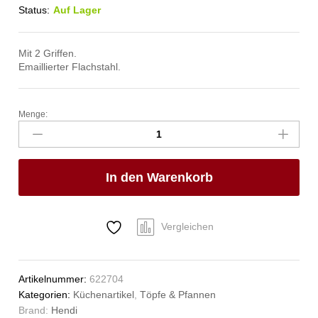
Status:
Auf Lager
Mit 2 Griffen.
Emaillierter Flachstahl.
Menge:
Paellapfanne
emailliert,
HENDI,
ø100x(H)20mm
In den Warenkorb
Anzahl
Vergleichen
Artikelnummer:
622704
Kategorien:
Küchenartikel
,
Töpfe & Pfannen
Brand:
Hendi