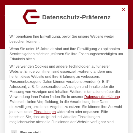
Mit die
Datenschutz-Präferenz
0
Wir benötigen Ihre Einwilligung, bevor Sie unsere Website weiter
besuchen können.
Wenn Sie unter 16 Jahre alt sind und Ihre Einwilligung zu optionalen
Suchen
Services geben möchten, müssen Sie Ihre Erziehungsberechtigten um
Start
/
Gastronomiebedarf & Gastro Geräte für Profis
/
Erlaubnis bitten.
Küchenartikel
/
Spender & Dekorationsartikel
/
Wir verwenden Cookies und andere Technologien auf unserer
Pfeffermühle aus Holz, HENDI, Holz dunkel, ø60x(H)315mm
Website. Einige von ihnen sind essenziell, während andere uns
helfen, diese Website und Ihre Erfahrung zu verbessern.
Personenbezogene Daten können verarbeitet werden (z. B. IP-
Adressen), z. B. für personalisierte Anzeigen und Inhalte oder die
Messung von Anzeigen und Inhalten.
Weitere Informationen über die
Verwendung Ihrer Daten finden Sie in unserer
Datenschutzerklärung
.
Es besteht keine Verpflichtung, in die Verarbeitung Ihrer Daten
einzuwilligen, um dieses Angebot zu nutzen.
Sie können Ihre Auswahl
jederzeit unter
Einstellungen
widerrufen oder anpassen.
Bitte
beachten Sie, dass aufgrund individueller Einstellungen
möglicherweise nicht alle Funktionen der Website verfügbar sind.
Es folgt eine Liste der Service-Gruppen, für die eine Einwilligung
Essenziell