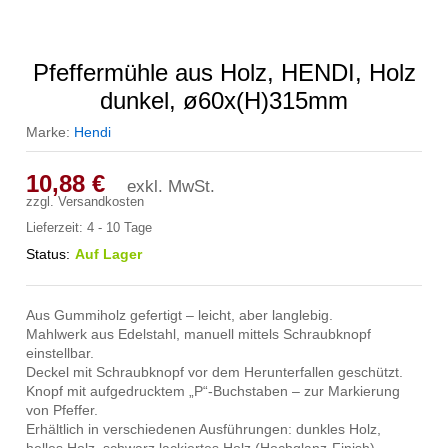
Pfeffermühle aus Holz, HENDI, Holz
dunkel, ø60x(H)315mm
Marke:
Hendi
10,88
€
exkl. MwSt.
zzgl.
Versandkosten
Lieferzeit:
4 - 10 Tage
Status:
Auf Lager
Aus Gummiholz gefertigt – leicht, aber langlebig.
Mahlwerk aus Edelstahl, manuell mittels Schraubknopf
einstellbar.
Deckel mit Schraubknopf vor dem Herunterfallen geschützt.
Knopf mit aufgedrucktem „P“-Buchstaben – zur Markierung
von Pfeffer.
Erhältlich in verschiedenen Ausführungen: dunkles Holz,
helles Holz, schwarz lackiertes Holz (Hochglanz-Finish).