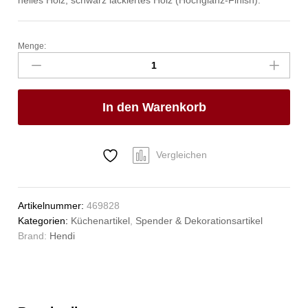
Menge:
Pfeffermühle
aus
Holz,
HENDI,
In den Warenkorb
Holz
dunkel,
ø60x(H)315mm
Anzahl
Vergleichen
Artikelnummer:
469828
Kategorien:
Küchenartikel
,
Spender & Dekorationsartikel
Brand:
Hendi