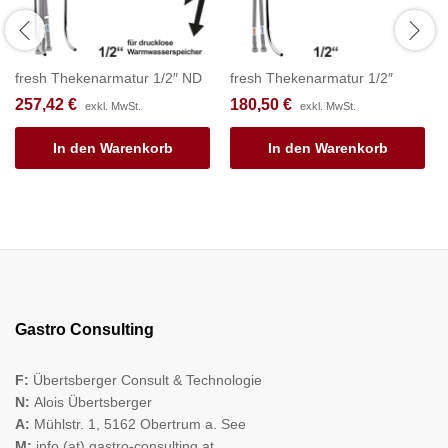
fresh Thekenarmatur 1/2″ ND
fresh Thekenarmatur 1/2″
257,42
€
180,50
€
exkl. MwSt.
exkl. MwSt.
In den Warenkorb
In den Warenkorb
Gastro Consulting
F:
Übertsberger Consult & Technologie
N:
Alois Übertsberger
A:
Mühlstr. 1, 5162 Obertrum a. See
M:
info (at) gastro-consulting.at