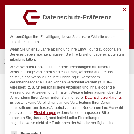
Mit die
Datenschutz-Präferenz
0
Wir benötigen Ihre Einwilligung, bevor Sie unsere Website weiter
besuchen können.
Wenn Sie unter 16 Jahre alt sind und Ihre Einwilligung zu optionalen
Suchen
Services geben möchten, müssen Sie Ihre Erziehungsberechtigten um
Start
/
Gastronomiebedarf & Gastro Geräte für Profis
/
Erlaubnis bitten.
Wassertechnik
/
Sensorbatterie
/
ping Sensorarmatur 1/2″
Wir verwenden Cookies und andere Technologien auf unserer
Website. Einige von ihnen sind essenziell, während andere uns
helfen, diese Website und Ihre Erfahrung zu verbessern.
Personenbezogene Daten können verarbeitet werden (z. B. IP-
Adressen), z. B. für personalisierte Anzeigen und Inhalte oder die
Messung von Anzeigen und Inhalten.
Weitere Informationen über die
Verwendung Ihrer Daten finden Sie in unserer
Datenschutzerklärung
.
Es besteht keine Verpflichtung, in die Verarbeitung Ihrer Daten
einzuwilligen, um dieses Angebot zu nutzen.
Sie können Ihre Auswahl
jederzeit unter
Einstellungen
widerrufen oder anpassen.
Bitte
beachten Sie, dass aufgrund individueller Einstellungen
möglicherweise nicht alle Funktionen der Website verfügbar sind.
Es folgt eine Liste der Service-Gruppen, für die eine Einwilligung
Essenziell