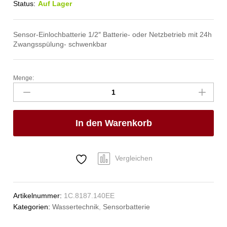
Status:
Auf Lager
Sensor-Einlochbatterie 1/2″ Batterie- oder Netzbetrieb mit 24h
Zwangsspülung- schwenkbar
Menge:
ping
Sensorarmatur
1/2"
Anzahl
In den Warenkorb
Vergleichen
Artikelnummer:
1C.8187.140EE
Kategorien:
Wassertechnik
,
Sensorbatterie