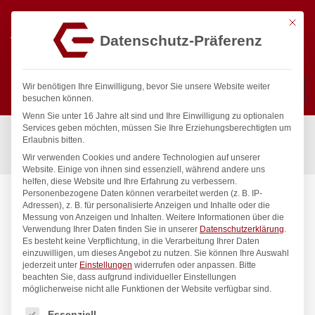
Mit die
Datenschutz-Präferenz
0
Wir benötigen Ihre Einwilligung, bevor Sie unsere Website weiter
besuchen können.
Wenn Sie unter 16 Jahre alt sind und Ihre Einwilligung zu optionalen
Suchen
Services geben möchten, müssen Sie Ihre Erziehungsberechtigten um
Start
/
Gastronomiebedarf & Gastro Geräte für Profis
/
Erlaubnis bitten.
Küchengeräte
/
Pizza
/
Pizzabretter, HENDI, ø450mm
Wir verwenden Cookies und andere Technologien auf unserer
Website. Einige von ihnen sind essenziell, während andere uns
helfen, diese Website und Ihre Erfahrung zu verbessern.
Personenbezogene Daten können verarbeitet werden (z. B. IP-
Adressen), z. B. für personalisierte Anzeigen und Inhalte oder die
Messung von Anzeigen und Inhalten.
Weitere Informationen über die
Verwendung Ihrer Daten finden Sie in unserer
Datenschutzerklärung
.
Es besteht keine Verpflichtung, in die Verarbeitung Ihrer Daten
einzuwilligen, um dieses Angebot zu nutzen.
Sie können Ihre Auswahl
jederzeit unter
Einstellungen
widerrufen oder anpassen.
Bitte
beachten Sie, dass aufgrund individueller Einstellungen
möglicherweise nicht alle Funktionen der Website verfügbar sind.
Es folgt eine Liste der Service-Gruppen, für die eine Einwilligung
Essenziell