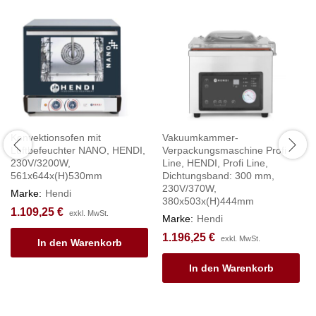
Konvektionsofen mit
Vakuumkammer-
Luftbefeuchter NANO, HENDI,
Verpackungsmaschine Profi
230V/3200W,
Line, HENDI, Profi Line,
561x644x(H)530mm
Dichtungsband: 300 mm,
230V/370W,
Marke:
Hendi
380x503x(H)444mm
1.109,25
€
exkl. MwSt.
Marke:
Hendi
1.196,25
€
exkl. MwSt.
In den Warenkorb
In den Warenkorb