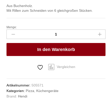
Aus Buchenholz.
Mit Rillen zum Schneiden von 6 gleichgroßen Stücken.
Menge:
Pizzabretter,
HENDI,
ø450mm
Anzahl
In den Warenkorb
Vergleichen
Artikelnummer:
505571
Kategorien:
Pizza
,
Küchengeräte
Brand:
Hendi