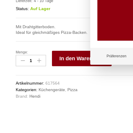
Lieferzeit:
4 - 10 Tage
Status:
Auf Lager
Mit Drahtgitterboden.
Ideal für gleichmäßiges Pizza-Backen.
Menge:
Pizzagitter,
Präferenzen
In den Warenkorb
HENDI,
ø400mm
V
Anzahl
e
n
Artikelnummer:
617564
Kategorien:
Küchengeräte
,
Pizza
Brand:
Hendi