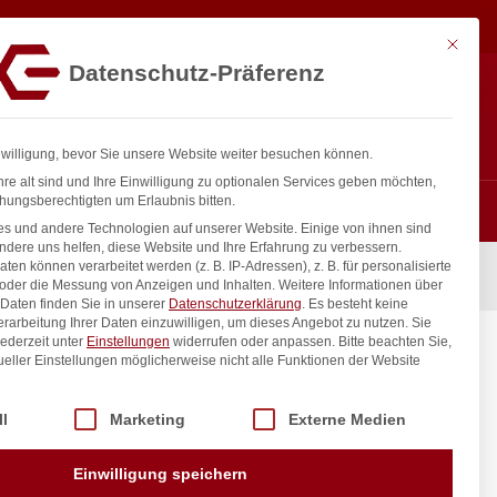
5,05
€
In den Warenkorb
exkl. MwSt.
Mit diese
Datenschutz-Präferenz
ntakt
Anmelden
nfo@gastro-consulting.at
Registrieren
0
nwilligung, bevor Sie unsere Website weiter besuchen können.
re alt sind und Ihre Einwilligung zu optionalen Services geben möchten,
hungsberechtigten um Erlaubnis bitten.
s und andere Technologien auf unserer Website. Einige von ihnen sind
ndere uns helfen, diese Website und Ihre Erfahrung zu verbessern.
n können verarbeitet werden (z. B. IP-Adressen), z. B. für personalisierte
 oder die Messung von Anzeigen und Inhalten.
Weitere Informationen über
Daten finden Sie in unserer
Datenschutzerklärung
.
Es besteht keine
Verarbeitung Ihrer Daten einzuwilligen, um dieses Angebot zu nutzen.
Sie
ederzeit unter
Einstellungen
widerrufen oder anpassen.
Bitte beachten Sie,
ueller Einstellungen möglicherweise nicht alle Funktionen der Website
 der Service-Gruppen, für die eine Einwilligung erteilt werden kann. Di
ll
Marketing
Externe Medien
inkl. / exkl. MwSt.
Einwilligung speichern