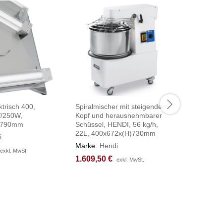
ktrisch 400,
Spiralmischer mit steigendem
Pizzaofen
/250W,
Kopf und herausnehmbarer
Kammern
)790mm
Schüssel, HENDI, 56 kg/h,
975x930
22L, 400x672x(H)730mm
i
Marke:
H
Marke:
Hendi
1.609,5
1.609,5
exkl. MwSt.
exkl. MwSt.
1.609,50
1.609,50
€
€
exkl. MwSt.
exkl. MwSt.