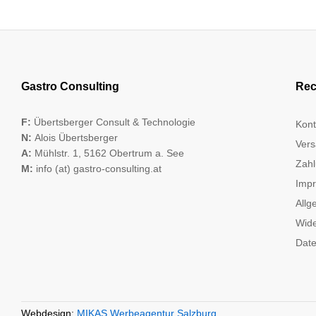
Gastro Consulting
Rec
F:
Übertsberger Consult & Technologie
Kont
N:
Alois Übertsberger
Vers
A:
Mühlstr. 1, 5162 Obertrum a. See
Zahl
M:
info (at) gastro-consulting.at
Imp
Allg
Wide
Date
Webdesign:
MIKAS Werbeagentur Salzburg