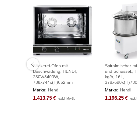
Bäckerei-Ofen mit
Spiralmischer mi
Beschwadung, HENDI,
und Schüssel., 
230V/3400W,
kg/h, 16L,
788x744x(H)652mm
378x690x(H)7
Marke:
Hendi
Marke:
Hendi
1.413,75
1.413,75
€
€
1.196,25
1.196,25
€
€
exkl. MwSt.
exkl. MwSt.
exkl
exkl