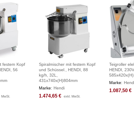
t festem Kopf
Spiralmischer mit festem Kopf
Teigroller ele
HENDI, 56
und Schüssel., HENDI, 88
HENDI, 230V
kg/h, 32L,
585x420x(H
30mm
431x740x(H)804mm
Marke:
Hend
Marke:
Hendi
1.087,50
1.087,50
€
€
1.474,65
1.474,65
€
€
. MwSt.
. MwSt.
exkl. MwSt.
exkl. MwSt.