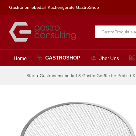
Pizzagitter, HENDI, ø400mm
Gastronomiebedarf Küchengeräte GastroShop
Beschreibung
Alle
GASTROSHOP
Home
Über Uns
Start
/
Gastronomiebedarf & Gastro Geräte für Profis
/
K