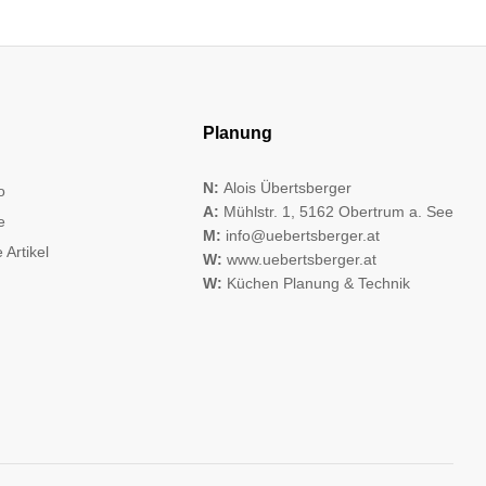
Planung
N:
Alois Übertsberger
o
A:
Mühlstr. 1, 5162 Obertrum a. See
e
M:
info@uebertsberger.at
 Artikel
W:
www.uebertsberger.at
W:
Küchen Planung & Technik