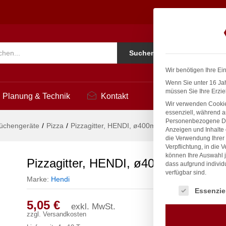
Ko
Suchen
i
Wir benötigen Ihre Ei
Wenn Sie unter 16 Jah
müssen Sie Ihre Erzie
Planung & Technik
Kontakt
Wir verwenden Cookie
essenziell, während a
Personenbezogene Date
üchengeräte
/
Pizza
/
Pizzagitter, HENDI, ø400mm
Anzeigen und Inhalte
die Verwendung Ihrer 
Verpflichtung, in die 
können Ihre Auswahl j
Pizzagitter, HENDI, ø400mm
dass aufgrund individ
verfügbar sind.
Marke:
Hendi
Es folgt eine Liste
Essenzie
5,05
€
exkl. MwSt.
zzgl.
Versandkosten