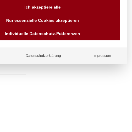
Versand AT & DE weitere auf
Ich akzeptiere alle
Anfragen
Wir sind seit über 40 Jahren
Nur essenzielle Cookies akzeptieren
für Sie da
Bezahlen Sie mit
Individuelle Datenschutz-Präferenzen
Vorrauskasse Paypal,
Kreditkarte, Direkt
Banküberweisung, Sofort,
EPS oder GiroPay
Datenschutzerklärung
Impressum
ergl
iche