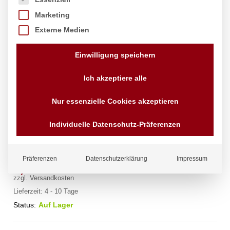
Marketing
Externe Medien
Einwilligung speichern
Ich akzeptiere alle
Nur essenzielle Cookies akzeptieren
Platte Bark, HENDI,
218x105x(H)23mm
Individuelle Datenschutz-Präferenzen
Marke:
Hendi
Präferenzen
Datenschutzerklärung
Impressum
4,57
€
exkl. MwSt.
zzgl.
Versandkosten
Lieferzeit:
4 - 10 Tage
Status:
Auf Lager