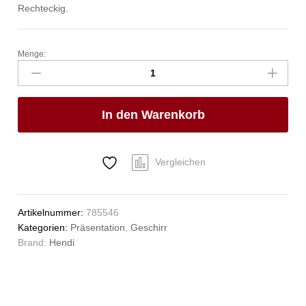
Rechteckig.
Menge:
Platte
Bark,
HENDI,
218x105x(H)23mm
In den Warenkorb
Anzahl
Vergleichen
Artikelnummer:
785546
Kategorien:
Präsentation
,
Geschirr
Brand:
Hendi