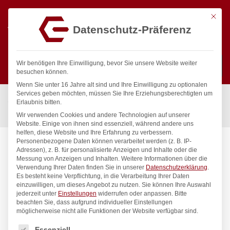
Mit die
Datenschutz-Präferenz
0
Wir benötigen Ihre Einwilligung, bevor Sie unsere Website weiter
besuchen können.
Wenn Sie unter 16 Jahre alt sind und Ihre Einwilligung zu optionalen
Suchen
Services geben möchten, müssen Sie Ihre Erziehungsberechtigten um
Start
/
Gastronomiebedarf & Gastro Geräte für Profis
/
Erlaubnis bitten.
Präsentation
/
Geschirr
/
Platte Bark, HENDI, 218x105x(H)23mm
Wir verwenden Cookies und andere Technologien auf unserer
Website. Einige von ihnen sind essenziell, während andere uns
helfen, diese Website und Ihre Erfahrung zu verbessern.
Personenbezogene Daten können verarbeitet werden (z. B. IP-
Adressen), z. B. für personalisierte Anzeigen und Inhalte oder die
Messung von Anzeigen und Inhalten.
Weitere Informationen über die
Verwendung Ihrer Daten finden Sie in unserer
Datenschutzerklärung
.
Es besteht keine Verpflichtung, in die Verarbeitung Ihrer Daten
einzuwilligen, um dieses Angebot zu nutzen.
Sie können Ihre Auswahl
jederzeit unter
Einstellungen
widerrufen oder anpassen.
Bitte
beachten Sie, dass aufgrund individueller Einstellungen
möglicherweise nicht alle Funktionen der Website verfügbar sind.
Es folgt eine Liste der Service-Gruppen, für die eine Einwilligung
Essenziell