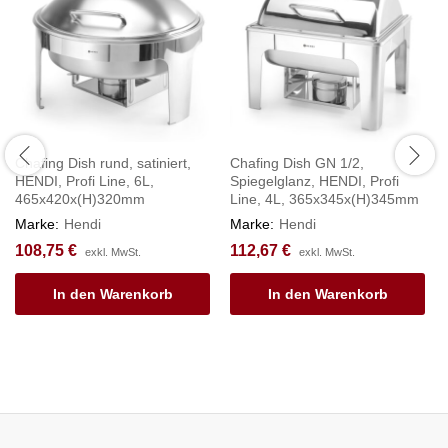
Chafing Dish rund, satiniert,
Chafing Dish GN 1/2,
HENDI, Profi Line, 6L,
Spiegelglanz, HENDI, Profi
465x420x(H)320mm
Line, 4L, 365x345x(H)345mm
Marke:
Hendi
Marke:
Hendi
108,75
€
112,67
€
exkl. MwSt.
exkl. MwSt.
In den Warenkorb
In den Warenkorb