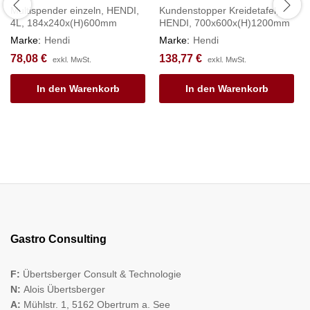
Multispender einzeln, HENDI,
Kundenstopper Kreidetafel,
4L, 184x240x(H)600mm
HENDI, 700x600x(H)1200mm
Marke:
Hendi
Marke:
Hendi
78,08
€
138,77
€
exkl. MwSt.
exkl. MwSt.
In den Warenkorb
In den Warenkorb
Gastro Consulting
F:
Übertsberger Consult & Technologie
N:
Alois Übertsberger
A:
Mühlstr. 1, 5162 Obertrum a. See