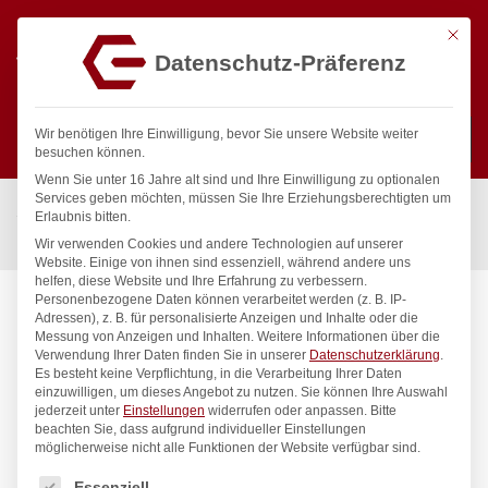
Mit die
Datenschutz-Präferenz
0
Wir benötigen Ihre Einwilligung, bevor Sie unsere Website weiter
besuchen können.
Wenn Sie unter 16 Jahre alt sind und Ihre Einwilligung zu optionalen
Suchen
Services geben möchten, müssen Sie Ihre Erziehungsberechtigten um
Start
/
Gastronomiebedarf & Gastro Geräte für Profis
/
Erlaubnis bitten.
Präsentation
/
Geschirr
/
Platte, oval, HENDI, 280x180mm
Wir verwenden Cookies und andere Technologien auf unserer
Website. Einige von ihnen sind essenziell, während andere uns
helfen, diese Website und Ihre Erfahrung zu verbessern.
Personenbezogene Daten können verarbeitet werden (z. B. IP-
Adressen), z. B. für personalisierte Anzeigen und Inhalte oder die
Messung von Anzeigen und Inhalten.
Weitere Informationen über die
Verwendung Ihrer Daten finden Sie in unserer
Datenschutzerklärung
.
Es besteht keine Verpflichtung, in die Verarbeitung Ihrer Daten
einzuwilligen, um dieses Angebot zu nutzen.
Sie können Ihre Auswahl
jederzeit unter
Einstellungen
widerrufen oder anpassen.
Bitte
beachten Sie, dass aufgrund individueller Einstellungen
möglicherweise nicht alle Funktionen der Website verfügbar sind.
Es folgt eine Liste der Service-Gruppen, für die eine Einwilligung
Essenziell