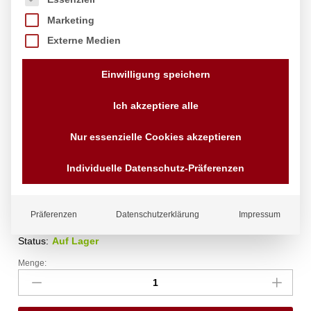
Marketing
Externe Medien
Einwilligung speichern
Ich akzeptiere alle
Platte, oval, HENDI, 280x180mm
Nur essenzielle Cookies akzeptieren
Marke:
Hendi
Individuelle Datenschutz-Präferenzen
10,66
€
exkl. MwSt.
zzgl.
Versandkosten
Präferenzen
Datenschutzerklärung
Impressum
Lieferzeit:
4 - 10 Tage
Status:
Auf Lager
Menge:
Platte,
oval,
HENDI,