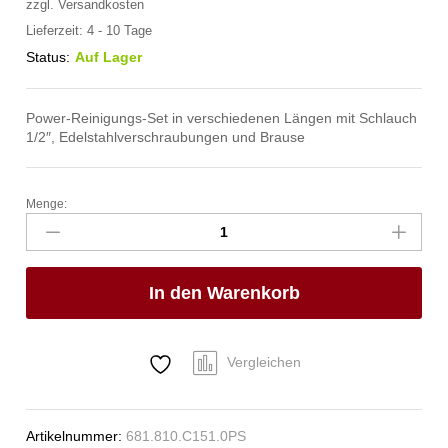
zzgl.
Versandkosten
Lieferzeit:
4 - 10 Tage
Status:
Auf Lager
Power-Reinigungs-Set in verschiedenen Längen mit Schlauch
1/2″, Edelstahlverschraubungen und Brause
Menge:
powerSet
Reinigungs-
Set
1/2"
In den Warenkorb
Edelstahl
Anzahl
Vergleichen
Artikelnummer:
681.810.C151.0PS