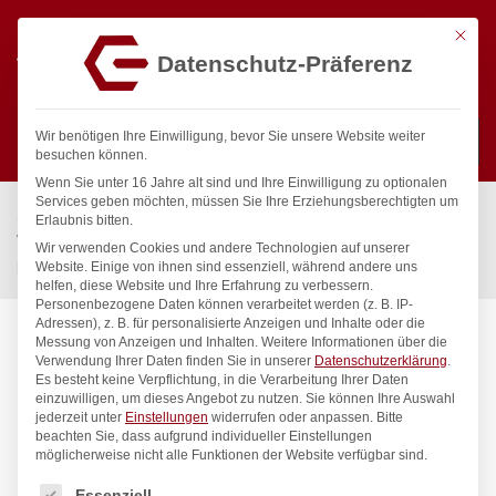
Mit die
Datenschutz-Präferenz
0
Wir benötigen Ihre Einwilligung, bevor Sie unsere Website weiter
besuchen können.
Wenn Sie unter 16 Jahre alt sind und Ihre Einwilligung zu optionalen
Suchen
Services geben möchten, müssen Sie Ihre Erziehungsberechtigten um
Start
/
Gastronomiebedarf & Gastro Geräte für Profis
/
Erlaubnis bitten.
Wassertechnik
/
Reinigungsset
/
Wir verwenden Cookies und andere Technologien auf unserer
powerSet Reinigungs-Set 1/2″ Edelstahl
Website. Einige von ihnen sind essenziell, während andere uns
helfen, diese Website und Ihre Erfahrung zu verbessern.
Personenbezogene Daten können verarbeitet werden (z. B. IP-
Adressen), z. B. für personalisierte Anzeigen und Inhalte oder die
Messung von Anzeigen und Inhalten.
Weitere Informationen über die
Verwendung Ihrer Daten finden Sie in unserer
Datenschutzerklärung
.
Es besteht keine Verpflichtung, in die Verarbeitung Ihrer Daten
einzuwilligen, um dieses Angebot zu nutzen.
Sie können Ihre Auswahl
jederzeit unter
Einstellungen
widerrufen oder anpassen.
Bitte
beachten Sie, dass aufgrund individueller Einstellungen
möglicherweise nicht alle Funktionen der Website verfügbar sind.
Es folgt eine Liste der Service-Gruppen, für die eine Einwilligung
Essenziell