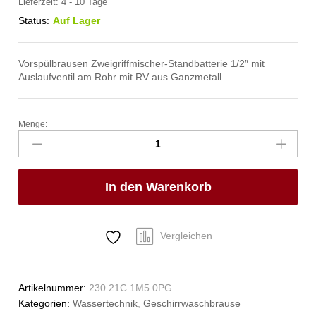
Lieferzeit:
4 - 10 Tage
Status:
Auf Lager
Vorspülbrausen Zweigriffmischer-Standbatterie 1/2″ mit
Auslaufventil am Rohr mit RV aus Ganzmetall
Menge:
practic
Vorspülbrause
1/2"
Anzahl
In den Warenkorb
Vergleichen
Artikelnummer:
230.21C.1M5.0PG
Kategorien:
Wassertechnik
,
Geschirrwaschbrause