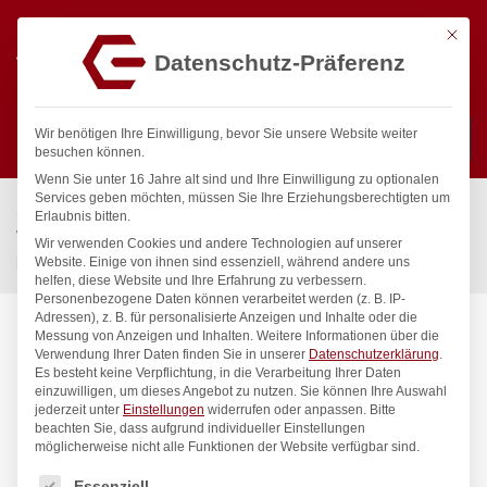
Mit die
Datenschutz-Präferenz
0
Wir benötigen Ihre Einwilligung, bevor Sie unsere Website weiter
besuchen können.
Wenn Sie unter 16 Jahre alt sind und Ihre Einwilligung zu optionalen
Suchen
Services geben möchten, müssen Sie Ihre Erziehungsberechtigten um
Start
/
Gastronomiebedarf & Gastro Geräte für Profis
/
Erlaubnis bitten.
Wassertechnik
/
Geschirrwaschbrause
/
Wir verwenden Cookies und andere Technologien auf unserer
practic Vorspülbrause 1/2″
Website. Einige von ihnen sind essenziell, während andere uns
helfen, diese Website und Ihre Erfahrung zu verbessern.
Personenbezogene Daten können verarbeitet werden (z. B. IP-
Adressen), z. B. für personalisierte Anzeigen und Inhalte oder die
Messung von Anzeigen und Inhalten.
Weitere Informationen über die
Verwendung Ihrer Daten finden Sie in unserer
Datenschutzerklärung
.
Es besteht keine Verpflichtung, in die Verarbeitung Ihrer Daten
einzuwilligen, um dieses Angebot zu nutzen.
Sie können Ihre Auswahl
jederzeit unter
Einstellungen
widerrufen oder anpassen.
Bitte
beachten Sie, dass aufgrund individueller Einstellungen
möglicherweise nicht alle Funktionen der Website verfügbar sind.
Es folgt eine Liste der Service-Gruppen, für die eine Einwilligung
Essenziell