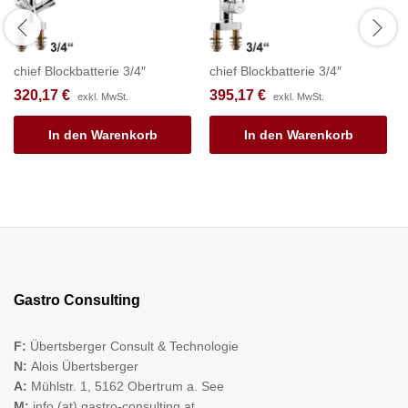
chief Blockbatterie 3/4″
chief Blockbatterie 3/4″
320,17
€
395,17
€
exkl. MwSt.
exkl. MwSt.
In den Warenkorb
In den Warenkorb
Gastro Consulting
F:
Übertsberger Consult & Technologie
N:
Alois Übertsberger
A:
Mühlstr. 1, 5162 Obertrum a. See
M:
info (at) gastro-consulting.at