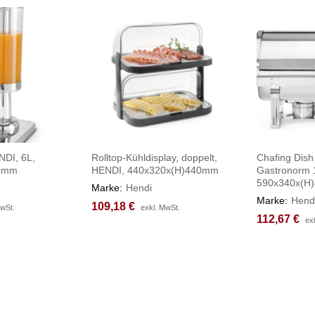
NDI, 6L,
Rolltop-Kühldisplay, doppelt,
Chafing Dish
90mm
HENDI, 440x320x(H)440mm
Gastronorm 1
590x340x(H
Marke:
Hendi
Marke:
Hend
109,18
109,18
€
€
MwSt.
MwSt.
exkl. MwSt.
exkl. MwSt.
112,67
112,67
€
€
ex
ex