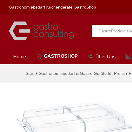
Präsentationshaube GN 1/1, H
Gastronomiebedarf Küchengeräte GastroShop
Beschreibung
Alle
GASTROSHOP
Home
Über Uns
Start
/
Gastronomiebedarf & Gastro Geräte für Profis
/
P