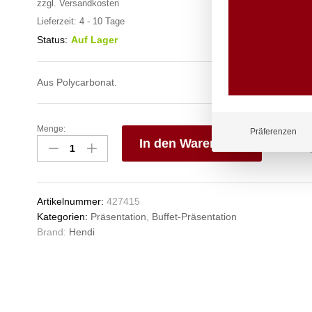
zzgl.
Versandkosten
Lieferzeit:
4 - 10 Tage
Status:
Auf Lager
Aus Polycarbonat.
Menge:
Präsentationshaube
Präferenzen
In den Warenkorb
GN
1/1,
V
HENDI,
e
GN
n
Artikelnummer:
427415
1/1,
Kategorien:
Präsentation
,
Buffet-Präsentation
530x325x(H)76mm
Brand:
Hendi
Anzahl