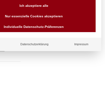
Versand AT & DE weitere auf
Ich akzeptiere alle
Anfragen
Wir sind seit über 40 Jahren
Nur essenzielle Cookies akzeptieren
für Sie da
Bezahlen Sie mit
Individuelle Datenschutz-Präferenzen
Vorrauskasse Paypal,
Kreditkarte, Direkt
Banküberweisung, Sofort,
EPS oder GiroPay
Datenschutzerklärung
Impressum
ergl
iche