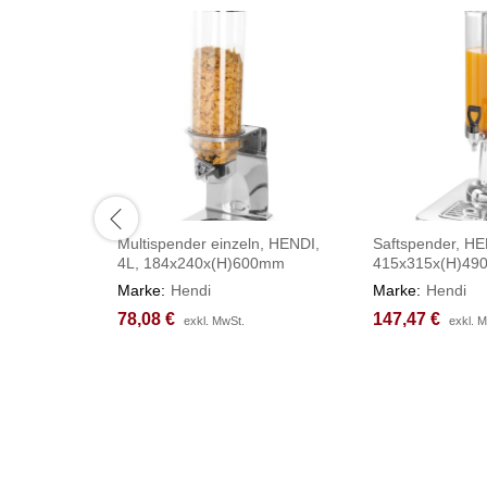
Multispender einzeln, HENDI,
Saftspender, HE
4L, 184x240x(H)600mm
415x315x(H)4
Marke:
Hendi
Marke:
Hendi
78,08
78,08
€
€
147,47
147,47
€
€
exkl. MwSt.
exkl. MwSt.
exkl. 
exkl. 