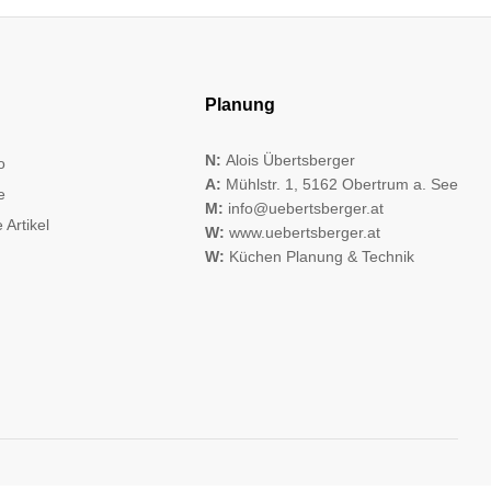
Planung
N:
Alois Übertsberger
o
A:
Mühlstr. 1, 5162 Obertrum a. See
e
M:
info@uebertsberger.at
 Artikel
W:
www.uebertsberger.at
W:
Küchen Planung & Technik