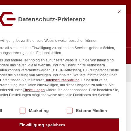
18,23
€
In den Warenkorb
exkl. MwSt.
Mit diese
Datenschutz-Präferenz
ntakt
Anmelden
nfo@gastro-consulting.at
Registrieren
0
nwilligung, bevor Sie unsere Website weiter besuchen können.
re alt sind und Ihre Einwilligung zu optionalen Services geben möchten,
hungsberechtigten um Erlaubnis bitten.
s und andere Technologien auf unserer Website. Einige von ihnen sind
ndere uns helfen, diese Website und Ihre Erfahrung zu verbessern.
n können verarbeitet werden (z. B. IP-Adressen), z. B. für personalisierte
I, GN 1/1, 530x325x(H)76mm
 oder die Messung von Anzeigen und Inhalten.
Weitere Informationen über
Daten finden Sie in unserer
Datenschutzerklärung
.
Es besteht keine
Verarbeitung Ihrer Daten einzuwilligen, um dieses Angebot zu nutzen.
Sie
ederzeit unter
Einstellungen
widerrufen oder anpassen.
Bitte beachten Sie,
 GN 1/1,
ueller Einstellungen möglicherweise nicht alle Funktionen der Website
 der Service-Gruppen, für die eine Einwilligung erteilt werden kann. Di
ll
Marketing
Externe Medien
inkl. / exkl. MwSt.
Einwilligung speichern