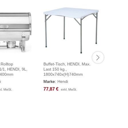
 Rolltop
Buffet-Tisch, HENDI, Max.
Schokola
/1, HENDI, 9L,
Last 150 kg.,
Ebenen, 
)400mm
1800x740x(H)740mm
ø372x(H
i
Marke:
Hendi
Marke:
H
77,87
77,87
€
€
543,75
543,75
kl. MwSt.
kl. MwSt.
exkl. MwSt.
exkl. MwSt.