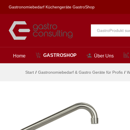
pro Stand-Rohrauslauf 3/4"
Gastronomiebedarf Küchengeräte GastroShop
Beschreibung
Alle
GASTROSHOP
Home
Über Uns
Start
/
Gastronomiebedarf & Gastro Geräte für Profis
/
W