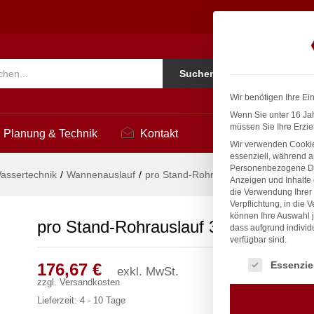
1
Ko
Suchen
i
Wir benötigen Ihre Ei
Wenn Sie unter 16 Jah
müssen Sie Ihre Erzie
Planung & Technik
Kontakt
Wir verwenden Cookie
essenziell, während a
Personenbezogene Date
assertechnik
/
Wannenauslauf
/
pro Stand-Rohrauslauf 3/4″
Anzeigen und Inhalte
die Verwendung Ihrer 
Verpflichtung, in die 
können Ihre Auswahl j
pro Stand-Rohrauslauf 3/4″
dass aufgrund individ
verfügbar sind.
Es folgt eine Liste
Essenzie
176,67
€
exkl. MwSt.
zzgl.
Versandkosten
Lieferzeit:
4 - 10 Tage