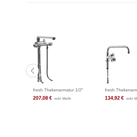
fresh Thekenarmatur 1/2″
fresh Thekenarm
207,08
207,08
€
€
134,92
134,92
€
€
exkl. MwSt.
exkl. MwSt.
exkl. 
exkl. 