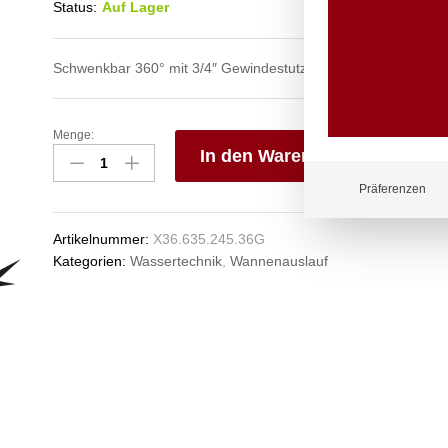
Status:
Auf Lager
Schwenkbar 360° mit 3/4″ Gewindestutzen L80 mm
Menge:
pro
In den Warenkorb
Stand-
Rohrauslauf
V
Präferenzen
3/4"
e
Anzahl
n
Artikelnummer:
X36.635.245.36G
Kategorien:
Wassertechnik
,
Wannenauslauf