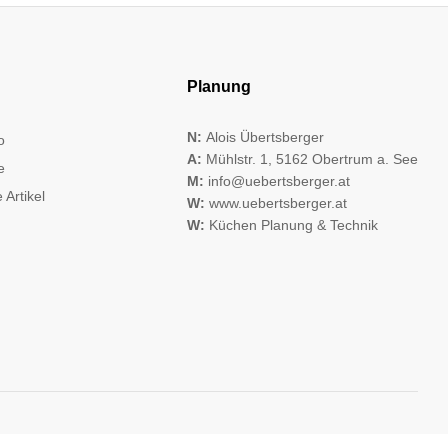
Planung
N:
Alois Übertsberger
o
A:
Mühlstr. 1, 5162 Obertrum a. See
e
M:
info@uebertsberger.at
 Artikel
W:
www.uebertsberger.at
W:
Küchen Planung & Technik