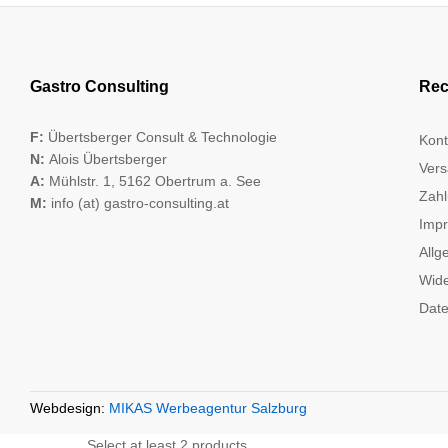
Gastro Consulting
Rec
F:
Übertsberger Consult & Technologie
Kont
N:
Alois Übertsberger
Vers
A:
Mühlstr. 1, 5162 Obertrum a. See
Zahl
M:
info (at) gastro-consulting.at
Imp
Allg
Wide
Date
Webdesign:
MIKAS Werbeagentur Salzburg
Select at least 2 products