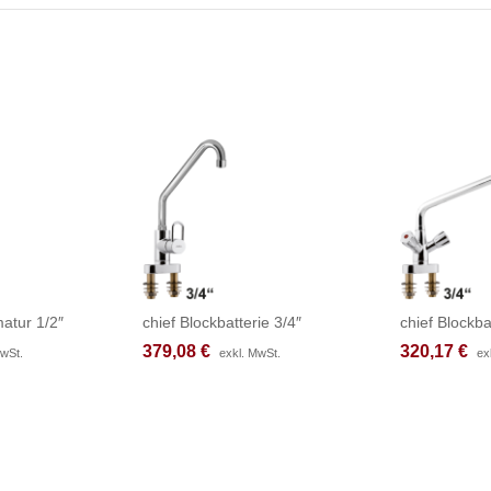
atur 1/2″
chief Blockbatterie 3/4″
chief Blockba
379,08
379,08
€
€
320,17
320,17
€
€
MwSt.
MwSt.
exkl. MwSt.
exkl. MwSt.
ex
ex