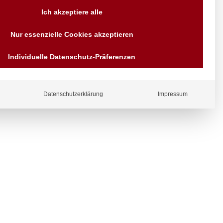
Versand AT & DE weitere auf
Ich akzeptiere alle
Anfragen
Wir sind seit über 40 Jahren
Nur essenzielle Cookies akzeptieren
für Sie da
Bezahlen Sie mit
Individuelle Datenschutz-Präferenzen
Vorrauskasse Paypal,
Kreditkarte, Direkt
Banküberweisung, Sofort,
EPS oder GiroPay
ergl
Datenschutzerklärung
Impressum
iche