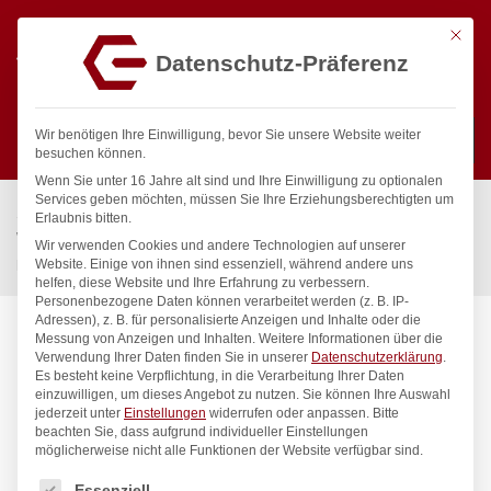
Mit die
Datenschutz-Präferenz
0
Wir benötigen Ihre Einwilligung, bevor Sie unsere Website weiter
besuchen können.
Wenn Sie unter 16 Jahre alt sind und Ihre Einwilligung zu optionalen
Suchen
Services geben möchten, müssen Sie Ihre Erziehungsberechtigten um
Start
/
Gastronomiebedarf & Gastro Geräte für Profis
/
Erlaubnis bitten.
Wassertechnik
/
Wannenauslauf
/
Wir verwenden Cookies und andere Technologien auf unserer
pro Wand-Rohrauslauf oben 1/2″
Website. Einige von ihnen sind essenziell, während andere uns
helfen, diese Website und Ihre Erfahrung zu verbessern.
Personenbezogene Daten können verarbeitet werden (z. B. IP-
Adressen), z. B. für personalisierte Anzeigen und Inhalte oder die
Messung von Anzeigen und Inhalten.
Weitere Informationen über die
Verwendung Ihrer Daten finden Sie in unserer
Datenschutzerklärung
.
Es besteht keine Verpflichtung, in die Verarbeitung Ihrer Daten
einzuwilligen, um dieses Angebot zu nutzen.
Sie können Ihre Auswahl
jederzeit unter
Einstellungen
widerrufen oder anpassen.
Bitte
beachten Sie, dass aufgrund individueller Einstellungen
möglicherweise nicht alle Funktionen der Website verfügbar sind.
Es folgt eine Liste der Service-Gruppen, für die eine Einwilligung
Essenziell