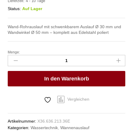
Lieferzeit:
4 - 10 Tage
Status:
Auf Lager
Wand-Rohrauslauf mit schwenkbarem Auslauf Ø 30 mm und
Wandwinkel Ø 50 mm – komplett aus Edelstahl poliert
Menge:
pro
Wand-
Rohrauslauf
oben
In den Warenkorb
1/2"
Anzahl
Vergleichen
Artikelnummer:
X36.636.213.36E
Kategorien:
Wassertechnik
,
Wannenauslauf