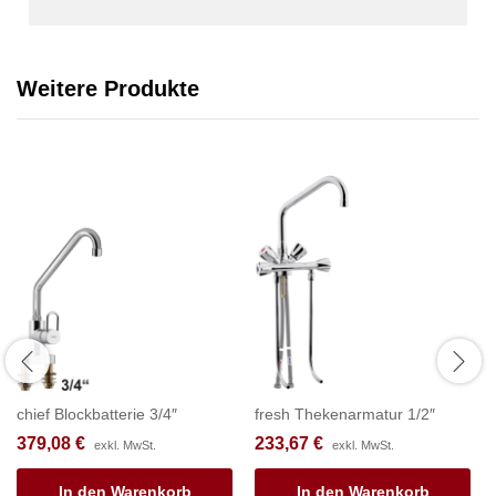
Weitere Produkte
chief Blockbatterie 3/4″
fresh Thekenarmatur 1/2″
379,08
€
233,67
€
exkl. MwSt.
exkl. MwSt.
In den Warenkorb
In den Warenkorb