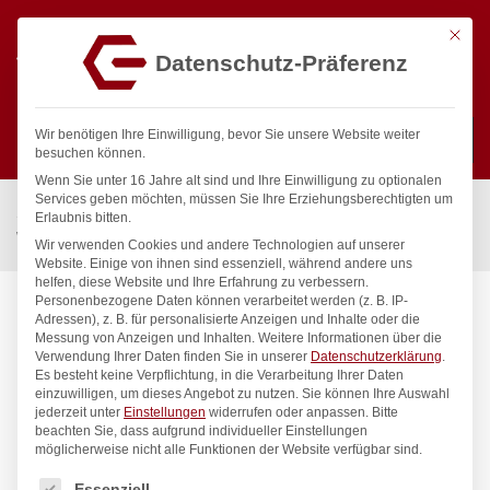
Mit die
Datenschutz-Präferenz
0
Wir benötigen Ihre Einwilligung, bevor Sie unsere Website weiter
besuchen können.
Wenn Sie unter 16 Jahre alt sind und Ihre Einwilligung zu optionalen
Suchen
Services geben möchten, müssen Sie Ihre Erziehungsberechtigten um
Start
/
Gastronomiebedarf & Gastro Geräte für Profis
/
Erlaubnis bitten.
Wassertechnik
/
Wannenauslauf
/
pro Wannen-Rohreinlauf
Wir verwenden Cookies und andere Technologien auf unserer
Website. Einige von ihnen sind essenziell, während andere uns
helfen, diese Website und Ihre Erfahrung zu verbessern.
Personenbezogene Daten können verarbeitet werden (z. B. IP-
Adressen), z. B. für personalisierte Anzeigen und Inhalte oder die
Messung von Anzeigen und Inhalten.
Weitere Informationen über die
Verwendung Ihrer Daten finden Sie in unserer
Datenschutzerklärung
.
Es besteht keine Verpflichtung, in die Verarbeitung Ihrer Daten
einzuwilligen, um dieses Angebot zu nutzen.
Sie können Ihre Auswahl
jederzeit unter
Einstellungen
widerrufen oder anpassen.
Bitte
beachten Sie, dass aufgrund individueller Einstellungen
möglicherweise nicht alle Funktionen der Website verfügbar sind.
Es folgt eine Liste der Service-Gruppen, für die eine Einwilligung
Essenziell