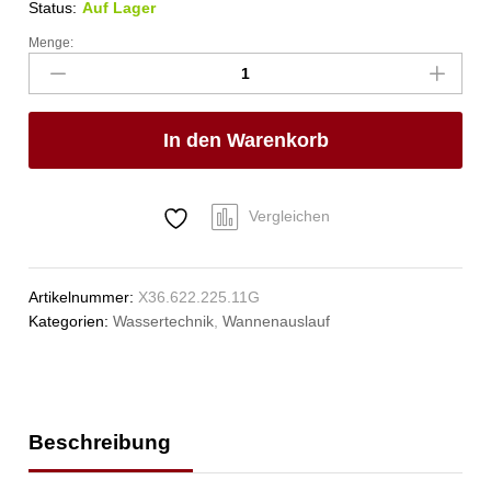
Status:
Auf Lager
Menge:
pro
Wannen-
Rohreinlauf
Anzahl
In den Warenkorb
Vergleichen
Artikelnummer:
X36.622.225.11G
Kategorien:
Wassertechnik
,
Wannenauslauf
Beschreibung