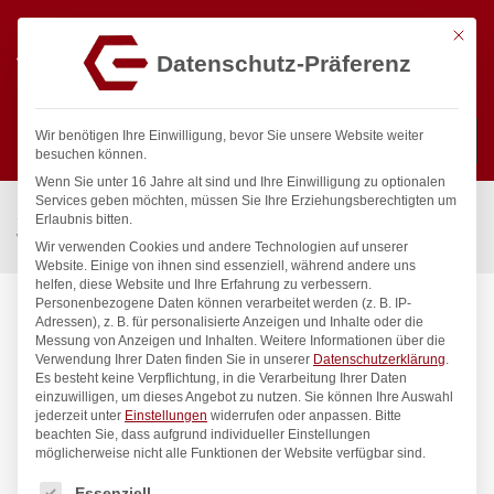
Mit die
Datenschutz-Präferenz
0
Wir benötigen Ihre Einwilligung, bevor Sie unsere Website weiter
besuchen können.
Wenn Sie unter 16 Jahre alt sind und Ihre Einwilligung zu optionalen
Suchen
Services geben möchten, müssen Sie Ihre Erziehungsberechtigten um
Start
/
Gastronomiebedarf & Gastro Geräte für Profis
/
Erlaubnis bitten.
Wassertechnik
/
Wannenauslauf
/
pro Wannen-Rohreinlauf
Wir verwenden Cookies und andere Technologien auf unserer
Website. Einige von ihnen sind essenziell, während andere uns
helfen, diese Website und Ihre Erfahrung zu verbessern.
Personenbezogene Daten können verarbeitet werden (z. B. IP-
Adressen), z. B. für personalisierte Anzeigen und Inhalte oder die
Messung von Anzeigen und Inhalten.
Weitere Informationen über die
Verwendung Ihrer Daten finden Sie in unserer
Datenschutzerklärung
.
Es besteht keine Verpflichtung, in die Verarbeitung Ihrer Daten
einzuwilligen, um dieses Angebot zu nutzen.
Sie können Ihre Auswahl
jederzeit unter
Einstellungen
widerrufen oder anpassen.
Bitte
beachten Sie, dass aufgrund individueller Einstellungen
möglicherweise nicht alle Funktionen der Website verfügbar sind.
Es folgt eine Liste der Service-Gruppen, für die eine Einwilligung
Essenziell