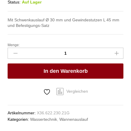
Status:
Auf Lager
Mit Schwenkauslauf Ø 30 mm und Gewindestutzen L 45 mm
und Befestigungs-Satz
Menge:
pro
Wannen-
Rohreinlauf
Anzahl
In den Warenkorb
Vergleichen
Artikelnummer:
X36.622.230.21G
Kategorien:
Wassertechnik
,
Wannenauslauf