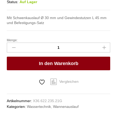
Status:
Auf Lager
Mit Schwenkauslauf Ø 30 mm und Gewindestutzen L 45 mm
und Befestigungs-Satz
Menge:
pro
Wannen-
Rohreinlauf
Anzahl
In den Warenkorb
Vergleichen
Artikelnummer:
X36.622.235.21G
Kategorien:
Wassertechnik
,
Wannenauslauf