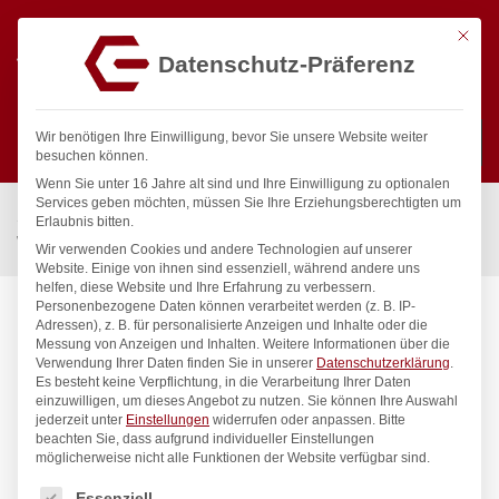
Mit die
Datenschutz-Präferenz
0
Wir benötigen Ihre Einwilligung, bevor Sie unsere Website weiter
besuchen können.
Wenn Sie unter 16 Jahre alt sind und Ihre Einwilligung zu optionalen
Suchen
Services geben möchten, müssen Sie Ihre Erziehungsberechtigten um
Start
/
Gastronomiebedarf & Gastro Geräte für Profis
/
Erlaubnis bitten.
Wassertechnik
/
Wannenauslauf
/
pro Wannen-Rohreinlauf
Wir verwenden Cookies und andere Technologien auf unserer
Website. Einige von ihnen sind essenziell, während andere uns
helfen, diese Website und Ihre Erfahrung zu verbessern.
Personenbezogene Daten können verarbeitet werden (z. B. IP-
Adressen), z. B. für personalisierte Anzeigen und Inhalte oder die
Messung von Anzeigen und Inhalten.
Weitere Informationen über die
Verwendung Ihrer Daten finden Sie in unserer
Datenschutzerklärung
.
Es besteht keine Verpflichtung, in die Verarbeitung Ihrer Daten
einzuwilligen, um dieses Angebot zu nutzen.
Sie können Ihre Auswahl
jederzeit unter
Einstellungen
widerrufen oder anpassen.
Bitte
beachten Sie, dass aufgrund individueller Einstellungen
möglicherweise nicht alle Funktionen der Website verfügbar sind.
Es folgt eine Liste der Service-Gruppen, für die eine Einwilligung
Essenziell