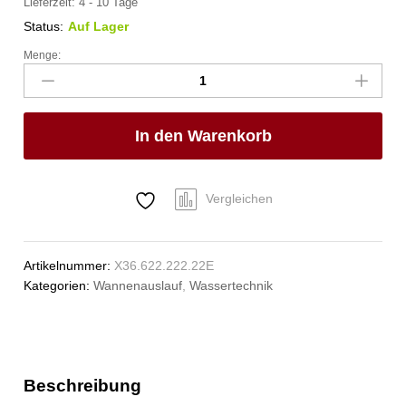
Lieferzeit:
4 - 10 Tage
Status:
Auf Lager
Menge:
pro
Wannen-
Rohreinlauf
mit
In den Warenkorb
Sockel
Anzahl
Vergleichen
Artikelnummer:
X36.622.222.22E
Kategorien:
Wannenauslauf
,
Wassertechnik
Beschreibung