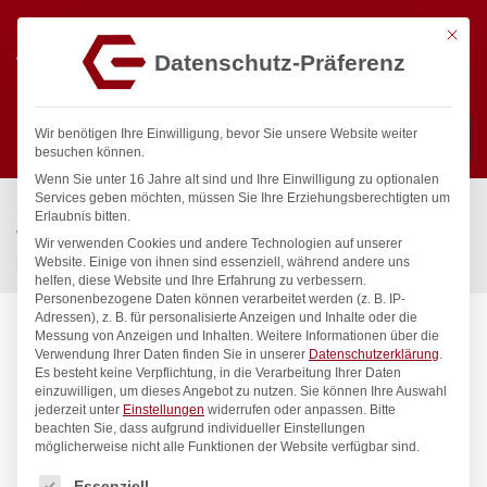
Mit die
Datenschutz-Präferenz
0
Wir benötigen Ihre Einwilligung, bevor Sie unsere Website weiter
besuchen können.
Wenn Sie unter 16 Jahre alt sind und Ihre Einwilligung zu optionalen
Suchen
Services geben möchten, müssen Sie Ihre Erziehungsberechtigten um
Start
/
Gastronomiebedarf & Gastro Geräte für Profis
/
Erlaubnis bitten.
Wassertechnik
/
Wannenauslauf
/
Wir verwenden Cookies und andere Technologien auf unserer
pro Wannen-Rohreinlauf mit Sockel
Website. Einige von ihnen sind essenziell, während andere uns
helfen, diese Website und Ihre Erfahrung zu verbessern.
Personenbezogene Daten können verarbeitet werden (z. B. IP-
Adressen), z. B. für personalisierte Anzeigen und Inhalte oder die
Messung von Anzeigen und Inhalten.
Weitere Informationen über die
Verwendung Ihrer Daten finden Sie in unserer
Datenschutzerklärung
.
Es besteht keine Verpflichtung, in die Verarbeitung Ihrer Daten
einzuwilligen, um dieses Angebot zu nutzen.
Sie können Ihre Auswahl
jederzeit unter
Einstellungen
widerrufen oder anpassen.
Bitte
beachten Sie, dass aufgrund individueller Einstellungen
möglicherweise nicht alle Funktionen der Website verfügbar sind.
Es folgt eine Liste der Service-Gruppen, für die eine Einwilligung
Essenziell