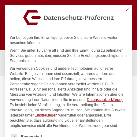
Mit die
Datenschutz-Präferenz
0
Wir benötigen Ihre Einwilligung, bevor Sie unsere Website weiter
besuchen können.
Wenn Sie unter 16 Jahre alt sind und Ihre Einwilligung zu optionalen
Suchen
Services geben möchten, müssen Sie Ihre Erziehungsberechtigten um
Start
/
Gastronomiebedarf & Gastro Geräte für Profis
/
Erlaubnis bitten.
Wassertechnik
/
Säulenbatterie
/
profi Säulenbatterie 3/4″
Wir verwenden Cookies und andere Technologien auf unserer
Website. Einige von ihnen sind essenziell, während andere uns
helfen, diese Website und Ihre Erfahrung zu verbessern.
Personenbezogene Daten können verarbeitet werden (z. B. IP-
Adressen), z. B. für personalisierte Anzeigen und Inhalte oder die
Messung von Anzeigen und Inhalten.
Weitere Informationen über die
Verwendung Ihrer Daten finden Sie in unserer
Datenschutzerklärung
.
Es besteht keine Verpflichtung, in die Verarbeitung Ihrer Daten
einzuwilligen, um dieses Angebot zu nutzen.
Sie können Ihre Auswahl
jederzeit unter
Einstellungen
widerrufen oder anpassen.
Bitte
beachten Sie, dass aufgrund individueller Einstellungen
möglicherweise nicht alle Funktionen der Website verfügbar sind.
Es folgt eine Liste der Service-Gruppen, für die eine Einwilligung
Essenziell