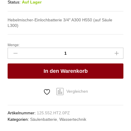
Status:
Auf Lager
Hebelmischer-Einlochbatterie 3/4″ A300 H550 (auf Säule
L300)
Menge:
profi
Säulenbatterie
3/4"
Anzahl
In den Warenkorb
Vergleichen
Artikelnummer:
125.552.HT2.0PZ
Kategorien:
Säulenbatterie
,
Wassertechnik