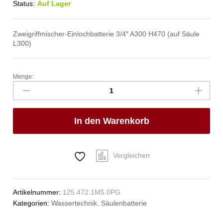
Status:
Auf Lager
Zweigriffmischer-Einlochbatterie 3/4″ A300 H470 (auf Säule
L300)
Menge:
profi
Säulenbatterie
3/4"
Anzahl
In den Warenkorb
Vergleichen
Artikelnummer:
125.472.1M5.0PG
Kategorien:
Wassertechnik
,
Säulenbatterie