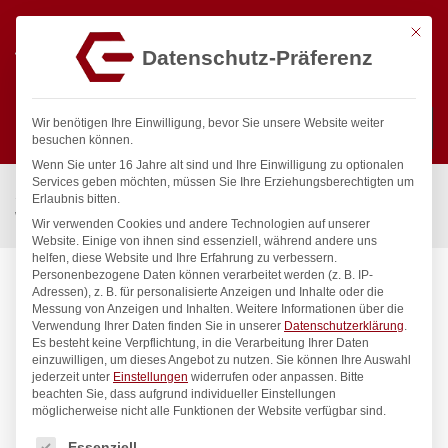
Mit die
Datenschutz-Präferenz
0
Wir benötigen Ihre Einwilligung, bevor Sie unsere Website weiter
besuchen können.
Wenn Sie unter 16 Jahre alt sind und Ihre Einwilligung zu optionalen
Suchen
Services geben möchten, müssen Sie Ihre Erziehungsberechtigten um
Start
/
Gastronomiebedarf & Gastro Geräte für Profis
/
Erlaubnis bitten.
Wassertechnik
/
Säulenbatterie
/
profi Säulenbatterie 3/4″
Wir verwenden Cookies und andere Technologien auf unserer
Website. Einige von ihnen sind essenziell, während andere uns
helfen, diese Website und Ihre Erfahrung zu verbessern.
Personenbezogene Daten können verarbeitet werden (z. B. IP-
Adressen), z. B. für personalisierte Anzeigen und Inhalte oder die
Messung von Anzeigen und Inhalten.
Weitere Informationen über die
Verwendung Ihrer Daten finden Sie in unserer
Datenschutzerklärung
.
Es besteht keine Verpflichtung, in die Verarbeitung Ihrer Daten
einzuwilligen, um dieses Angebot zu nutzen.
Sie können Ihre Auswahl
jederzeit unter
Einstellungen
widerrufen oder anpassen.
Bitte
beachten Sie, dass aufgrund individueller Einstellungen
möglicherweise nicht alle Funktionen der Website verfügbar sind.
Es folgt eine Liste der Service-Gruppen, für die eine Einwilligung
Essenziell