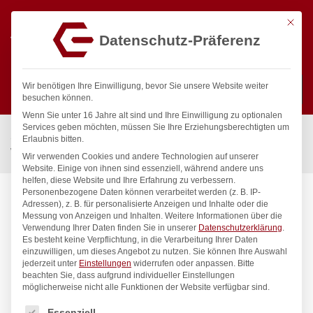
Mit die
Datenschutz-Präferenz
0
Wir benötigen Ihre Einwilligung, bevor Sie unsere Website weiter
besuchen können.
Wenn Sie unter 16 Jahre alt sind und Ihre Einwilligung zu optionalen
Suchen
Services geben möchten, müssen Sie Ihre Erziehungsberechtigten um
Start
/
Gastronomiebedarf & Gastro Geräte für Profis
/
Erlaubnis bitten.
Wassertechnik
/
Wandventil
/
profi Wandventil 3/4″
Wir verwenden Cookies und andere Technologien auf unserer
Website. Einige von ihnen sind essenziell, während andere uns
helfen, diese Website und Ihre Erfahrung zu verbessern.
Personenbezogene Daten können verarbeitet werden (z. B. IP-
Adressen), z. B. für personalisierte Anzeigen und Inhalte oder die
Messung von Anzeigen und Inhalten.
Weitere Informationen über die
Verwendung Ihrer Daten finden Sie in unserer
Datenschutzerklärung
.
Es besteht keine Verpflichtung, in die Verarbeitung Ihrer Daten
einzuwilligen, um dieses Angebot zu nutzen.
Sie können Ihre Auswahl
jederzeit unter
Einstellungen
widerrufen oder anpassen.
Bitte
beachten Sie, dass aufgrund individueller Einstellungen
möglicherweise nicht alle Funktionen der Website verfügbar sind.
Es folgt eine Liste der Service-Gruppen, für die eine Einwilligung
Essenziell