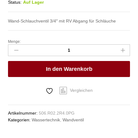
Status:
Auf Lager
Wand-Schlauchventil 3/4″ mit RV Abgang für Schläuche
Menge:
profi
Wandventil
3/4"
Anzahl
In den Warenkorb
Vergleichen
Artikelnummer:
506.R02.2R4.0PG
Kategorien:
Wassertechnik
,
Wandventil