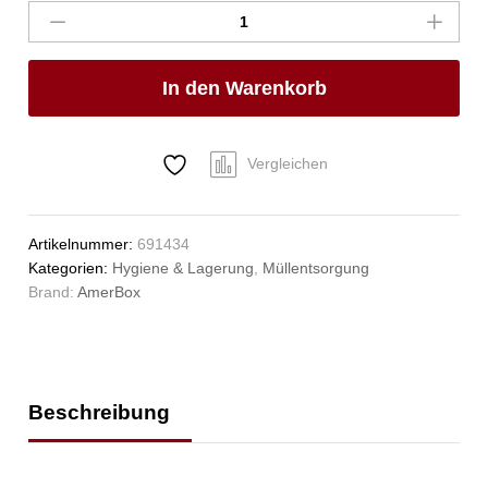
Deckel
für
Abfalleimer
In den Warenkorb
rund,
AmerBox,
Passend
für
Vergleichen
691403,
ø505x(H)190mm
Anzahl
Artikelnummer:
691434
Kategorien:
Hygiene & Lagerung
,
Müllentsorgung
Brand:
AmerBox
Beschreibung