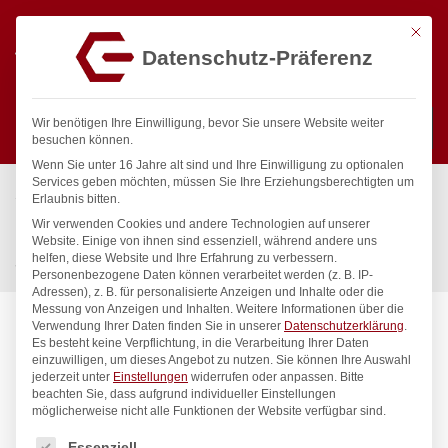
Mit die
Datenschutz-Präferenz
0
Wir benötigen Ihre Einwilligung, bevor Sie unsere Website weiter
besuchen können.
Wenn Sie unter 16 Jahre alt sind und Ihre Einwilligung zu optionalen
Suchen
Services geben möchten, müssen Sie Ihre Erziehungsberechtigten um
Start
/
Gastronomiebedarf & Gastro Geräte für Profis
/
Erlaubnis bitten.
Hygiene & Lagerung
/
Müllentsorgung
/
Wir verwenden Cookies und andere Technologien auf unserer
Push-Deckel für Abfalleimer rund, AmerBox, Passend für 691403,
Website. Einige von ihnen sind essenziell, während andere uns
helfen, diese Website und Ihre Erfahrung zu verbessern.
ø505x(H)190mm
Personenbezogene Daten können verarbeitet werden (z. B. IP-
Adressen), z. B. für personalisierte Anzeigen und Inhalte oder die
Messung von Anzeigen und Inhalten.
Weitere Informationen über die
Verwendung Ihrer Daten finden Sie in unserer
Datenschutzerklärung
.
Es besteht keine Verpflichtung, in die Verarbeitung Ihrer Daten
einzuwilligen, um dieses Angebot zu nutzen.
Sie können Ihre Auswahl
jederzeit unter
Einstellungen
widerrufen oder anpassen.
Bitte
beachten Sie, dass aufgrund individueller Einstellungen
möglicherweise nicht alle Funktionen der Website verfügbar sind.
Es folgt eine Liste der Service-Gruppen, für die eine Einwilligung
Essenziell