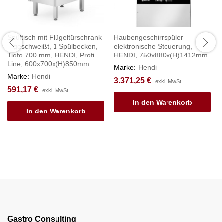
Spültisch mit Flügeltürschrank
Haubengeschirrspüler –
– geschweißt, 1 Spülbecken,
elektronische Steuerung,
Tiefe 700 mm, HENDI, Profi
HENDI, 750x880x(H)1412mm
Line, 600x700x(H)850mm
Marke:
Hendi
Marke:
Hendi
3.371,25
€
exkl. MwSt.
591,17
€
exkl. MwSt.
In den Warenkorb
In den Warenkorb
Gastro Consulting