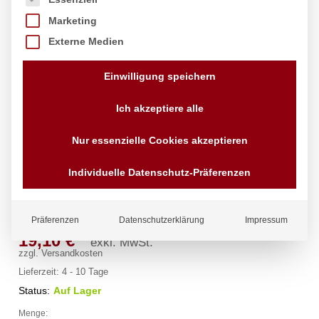
Marketing
Externe Medien
Einwilligung speichern
Ich akzeptiere alle
Push-Deckel für Abfalleimer rund,
Nur essenzielle Cookies akzeptieren
AmerBox, Passend für 691403,
Individuelle Datenschutz-Präferenzen
ø505x(H)190mm
Marke:
AmerBox
Präferenzen
Datenschutzerklärung
Impressum
19,10
€
exkl. MwSt.
zzgl.
Versandkosten
Lieferzeit:
4 - 10 Tage
Status:
Auf Lager
Menge:
Push-