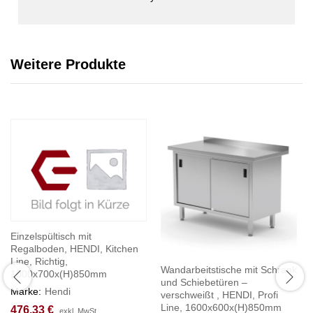
Weitere Produkte
Einzelspültisch mit
Regalboden, HENDI, Kitchen
Line, Richtig,
Wandarbeitstische mit Schrank
1000x700x(H)850mm
und Schiebetüren –
Marke:
Hendi
verschweißt , HENDI, Profi
Line, 1600x600x(H)850mm
476,33
€
exkl. MwSt.