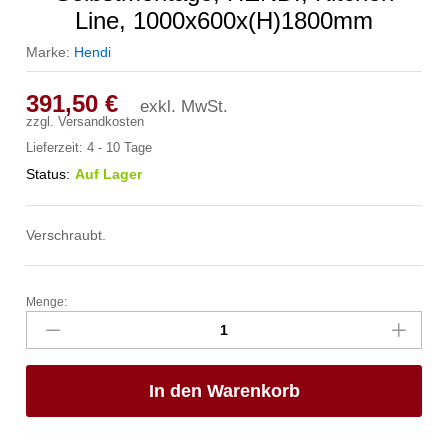
Line, 1000x600x(H)1800mm
Marke:
Hendi
391,50
€
exkl. MwSt.
zzgl.
Versandkosten
Lieferzeit:
4 - 10 Tage
Status:
Auf Lager
Verschraubt.
Menge:
Regal
mit
4
Böden
In den Warenkorb
-
zur
Selbstmontage,