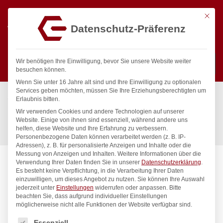
Mit die
Datenschutz-Präferenz
0
Wir benötigen Ihre Einwilligung, bevor Sie unsere Website weiter
besuchen können.
Wenn Sie unter 16 Jahre alt sind und Ihre Einwilligung zu optionalen
Suchen
Services geben möchten, müssen Sie Ihre Erziehungsberechtigten um
Start
/
Gastronomiebedarf & Gastro Geräte für Profis
/
Erlaubnis bitten.
Hygiene & Lagerung
/
Möbel
/
Wir verwenden Cookies und andere Technologien auf unserer
Regal mit 4 Böden – zur Selbstmontage, HENDI, Kitchen Line,
Website. Einige von ihnen sind essenziell, während andere uns
helfen, diese Website und Ihre Erfahrung zu verbessern.
1000x600x(H)1800mm
Personenbezogene Daten können verarbeitet werden (z. B. IP-
Adressen), z. B. für personalisierte Anzeigen und Inhalte oder die
Messung von Anzeigen und Inhalten.
Weitere Informationen über die
Verwendung Ihrer Daten finden Sie in unserer
Datenschutzerklärung
.
Es besteht keine Verpflichtung, in die Verarbeitung Ihrer Daten
einzuwilligen, um dieses Angebot zu nutzen.
Sie können Ihre Auswahl
jederzeit unter
Einstellungen
widerrufen oder anpassen.
Bitte
beachten Sie, dass aufgrund individueller Einstellungen
möglicherweise nicht alle Funktionen der Website verfügbar sind.
Es folgt eine Liste der Service-Gruppen, für die eine Einwilligung
Essenziell