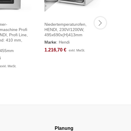
mer-
Niedertemperaturofen,
Konvektio
maschine Profi
HENDI, 230V/1200W,
Luftbefe
DI, Profi Line,
495x690x(H)413mm
230V/32
nd: 410 mm,
561x644
Marke:
Hendi
,
Marke:
H
1.216,70
1.216,70
€
€
)455mm
exkl. MwSt.
exkl. MwSt.
1.109,2
1.109,2
i
exkl. MwSt.
exkl. MwSt.
Planung