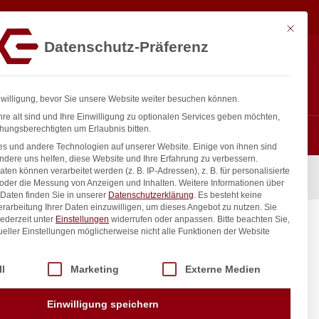
82,75
€
In den Warenkorb
exkl. MwSt.
Mit diese
Datenschutz-Präferenz
ntakt
Anmelden
nfo@gastro-consulting.at
Registrieren
0
nwilligung, bevor Sie unsere Website weiter besuchen können.
re alt sind und Ihre Einwilligung zu optionalen Services geben möchten,
hungsberechtigten um Erlaubnis bitten.
s und andere Technologien auf unserer Website. Einige von ihnen sind
ndere uns helfen, diese Website und Ihre Erfahrung zu verbessern.
n können verarbeitet werden (z. B. IP-Adressen), z. B. für personalisierte
I, 220-240V/2850W, 770x485x(H)305mm
 oder die Messung von Anzeigen und Inhalten.
Weitere Informationen über
Daten finden Sie in unserer
Datenschutzerklärung
.
Es besteht keine
Verarbeitung Ihrer Daten einzuwilligen, um dieses Angebot zu nutzen.
Sie
ederzeit unter
Einstellungen
widerrufen oder anpassen.
Bitte beachten Sie,
20-
ueller Einstellungen möglicherweise nicht alle Funktionen der Website
5mm
 der Service-Gruppen, für die eine Einwilligung erteilt werden kann. Di
ll
Marketing
Externe Medien
inkl. / exkl. MwSt.
Einwilligung speichern