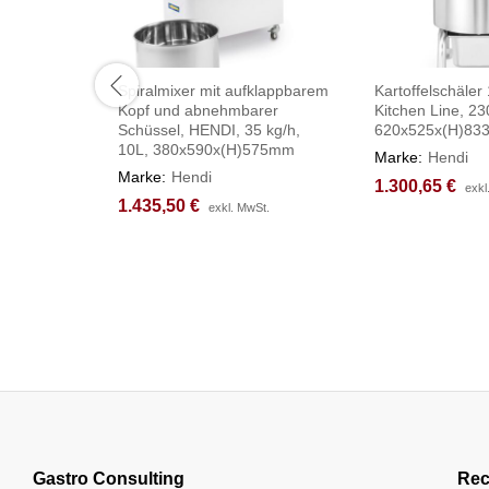
Spiralmixer mit aufklappbarem
Kartoffelschäler
Kopf und abnehmbarer
Kitchen Line, 2
Schüssel, HENDI, 35 kg/h,
620x525x(H)8
10L, 380x590x(H)575mm
Marke:
Hendi
Marke:
Hendi
1.300,65
1.300,65
€
€
exkl
exkl
1.435,50
1.435,50
€
€
exkl. MwSt.
exkl. MwSt.
Gastro Consulting
Rec