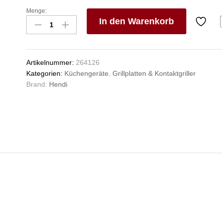
Menge:
Salamander
In den Warenkorb
GN
1/1,
V
HENDI,
e
220-
n
Artikelnummer:
264126
240V/2850W,
Kategorien:
Küchengeräte
,
Grillplatten & Kontaktgriller
770x485x(H)305mm
Brand:
Hendi
Anzahl