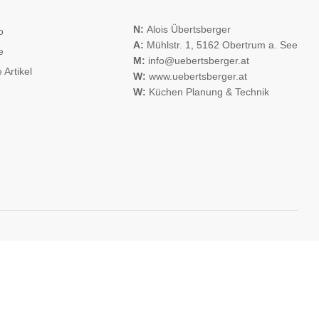
N:
Alois Übertsberger
o
A:
Mühlstr. 1, 5162 Obertrum a. See
e
M:
info@uebertsberger.at
 Artikel
W:
www.uebertsberger.at
W:
Küchen Planung & Technik