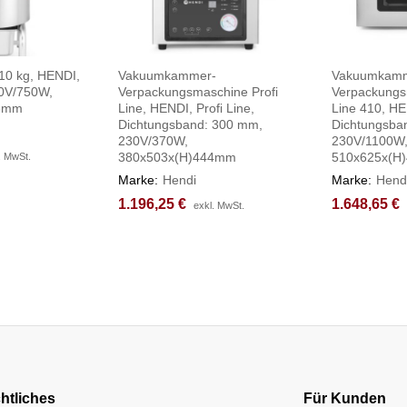
 10 kg, HENDI,
Vakuumkammer-
Vakuumkam
30V/750W,
Verpackungsmaschine Profi
Verpackungs
33mm
Line, HENDI, Profi Line,
Line 410, HEN
Dichtungsband: 300 mm,
Dichtungsba
230V/370W,
230V/1100W
380x503x(H)444mm
510x625x(H
. MwSt.
. MwSt.
Marke:
Hendi
Marke:
Hend
1.196,25
1.196,25
€
€
1.648,65
1.648,65
€
€
exkl. MwSt.
exkl. MwSt.
htliches
Für Kunden