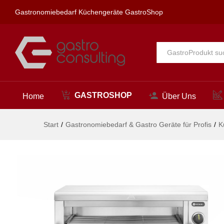
Salamander GN 1/1, HENDI, 2
Gastronomiebedarf Küchengeräte GastroShop
Beschreibung
Alle
GASTROSHOP
Home
Über Uns
Start
/
Gastronomiebedarf & Gastro Geräte für Profis
/
K