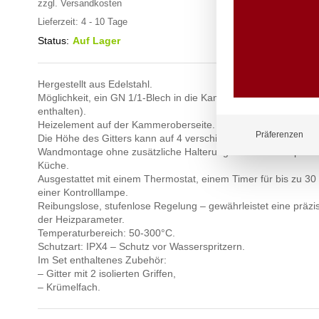
zzgl.
Versandkosten
Lieferzeit:
4 - 10 Tage
Status:
Auf Lager
Hergestellt aus Edelstahl.
Möglichkeit, ein GN 1/1-Blech in die Kammer zu legen (nicht i
enthalten).
Heizelement auf der Kammeroberseite.
Präferenzen
Die Höhe des Gitters kann auf 4 verschiedene Ebenen eingest
Wandmontage ohne zusätzliche Halterungen für Platzersparnis
Küche.
Ausgestattet mit einem Thermostat, einem Timer für bis zu 30
einer Kontrolllampe.
Reibungslose, stufenlose Regelung – gewährleistet eine präzis
der Heizparameter.
Temperaturbereich: 50-300°C.
Schutzart: IPX4 – Schutz vor Wasserspritzern.
Im Set enthaltenes Zubehör:
– Gitter mit 2 isolierten Griffen,
– Krümelfach.