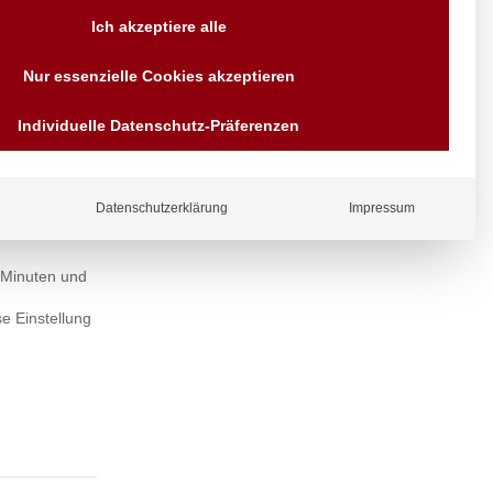
Versand AT & DE weitere auf
Ich akzeptiere alle
Anfragen
Wir sind seit über 40 Jahren
Nur essenzielle Cookies akzeptieren
für Sie da
Bezahlen Sie mit
Individuelle Datenschutz-Präferenzen
Vorrauskasse Paypal,
Kreditkarte, Direkt
m Set
Banküberweisung, Sofort,
EPS oder GiroPay
Datenschutzerklärung
Impressum
ellt werden.
 in der
 Minuten und
e Einstellung