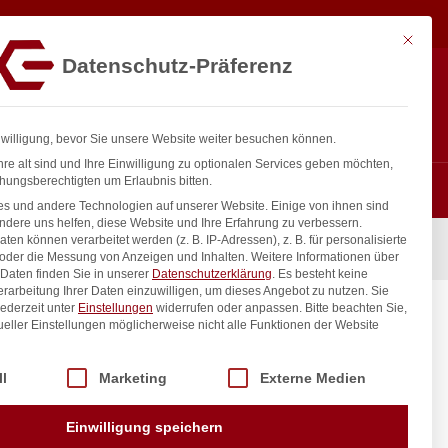
7,61
€
In den Warenkorb
exkl. MwSt.
Mit diese
Datenschutz-Präferenz
ntakt
Anmelden
nfo@gastro-consulting.at
Registrieren
0
nwilligung, bevor Sie unsere Website weiter besuchen können.
re alt sind und Ihre Einwilligung zu optionalen Services geben möchten,
hungsberechtigten um Erlaubnis bitten.
s und andere Technologien auf unserer Website. Einige von ihnen sind
ndere uns helfen, diese Website und Ihre Erfahrung zu verbessern.
n können verarbeitet werden (z. B. IP-Adressen), z. B. für personalisierte
streuer, ø80x(H)195mm
 oder die Messung von Anzeigen und Inhalten.
Weitere Informationen über
Daten finden Sie in unserer
Datenschutzerklärung
.
Es besteht keine
Verarbeitung Ihrer Daten einzuwilligen, um dieses Angebot zu nutzen.
Sie
ederzeit unter
Einstellungen
widerrufen oder anpassen.
Bitte beachten Sie,
zstreuer,
ueller Einstellungen möglicherweise nicht alle Funktionen der Website
 der Service-Gruppen, für die eine Einwilligung erteilt werden kann. Di
ll
Marketing
Externe Medien
inkl. / exkl. MwSt.
Einwilligung speichern