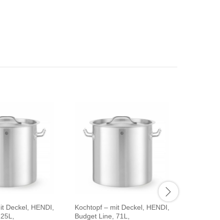
it Deckel, HENDI,
Kochtopf – mit Deckel, HENDI,
Kochtopf,
 25L,
Budget Line, 71L,
HENDI, Pr