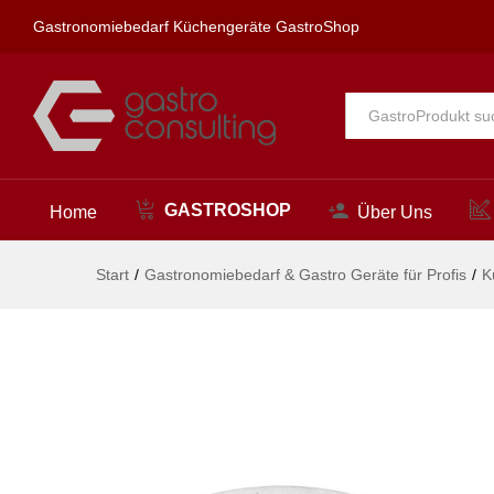
Salz- und Pfefferstreuer, HEND
Gastronomiebedarf Küchengeräte GastroShop
Beschreibung
Alle
GASTROSHOP
Home
Über Uns
Start
/
Gastronomiebedarf & Gastro Geräte für Profis
/
K