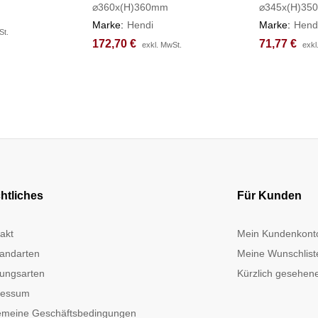
⌀360x(H)360mm
⌀345x(H)35
Marke:
Hendi
Marke:
Hend
St.
St.
172,70
172,70
€
€
71,77
71,77
€
€
exkl. MwSt.
exkl. MwSt.
exkl
exkl
htliches
Für Kunden
akt
Mein Kundenkont
andarten
Meine Wunschlist
ungsarten
Kürzlich gesehene
ressum
emeine Geschäftsbedingungen