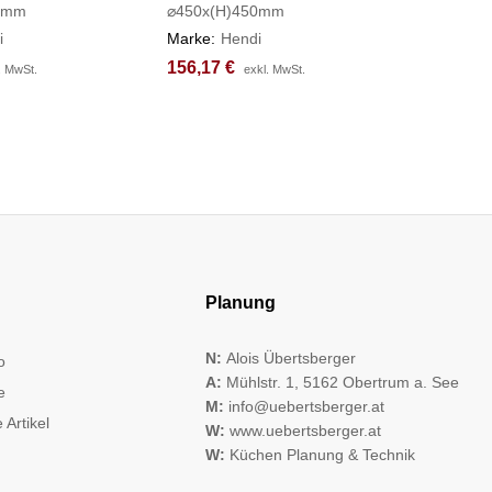
0mm
⌀450x(H)450mm
⌀450x(H
i
Marke:
Hendi
Marke:
H
156,17
156,17
€
€
256,65
256,65
. MwSt.
. MwSt.
exkl. MwSt.
exkl. MwSt.
Planung
N:
Alois Übertsberger
o
A:
Mühlstr. 1, 5162 Obertrum a. See
e
M:
info@uebertsberger.at
 Artikel
W:
www.uebertsberger.at
W:
Küchen Planung & Technik