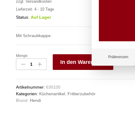
zzgl.
Versandkosten
Lieferzeit:
4 - 10 Tage
Status:
Auf Lager
Mit Schraubkappe.
Menge:
Salz-
Präferenzen
In den Warenkorb
und
Pfefferstreuer,
V
HENDI,
e
Salzstreuer,
n
Artikelnummer:
630105
ø80x(H)195mm
Kategorien:
Küchenartikel
,
Frittierzubehör
Anzahl
Brand:
Hendi