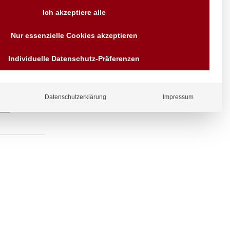
Versand AT & DE weitere auf
Ich akzeptiere alle
Anfragen
Wir sind seit über 40 Jahren
Nur essenzielle Cookies akzeptieren
für Sie da
Bezahlen Sie mit
Individuelle Datenschutz-Präferenzen
Vorrauskasse Paypal,
Kreditkarte, Direkt
Banküberweisung, Sofort,
EPS oder GiroPay
Datenschutzerklärung
Impressum
ergl
iche