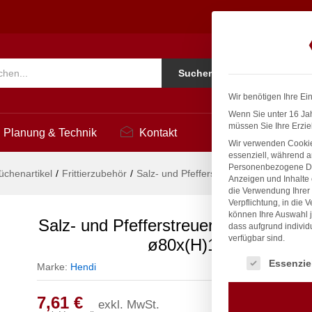
I, Salzstreuer, ø80x(H)195mm
Ko
Suchen
i
Wir benötigen Ihre Ei
Wenn Sie unter 16 Jah
müssen Sie Ihre Erzie
Planung & Technik
Kontakt
Wir verwenden Cookie
essenziell, während a
Personenbezogene Date
üchenartikel
/
Frittierzubehör
/
Salz- und Pfefferstreuer, HENDI, Salz
Anzeigen und Inhalte
die Verwendung Ihrer 
Verpflichtung, in die 
können Ihre Auswahl j
Salz- und Pfefferstreuer, HENDI, Sal
dass aufgrund individ
verfügbar sind.
ø80x(H)195mm
Es folgt eine Liste
Essenzie
Marke:
Hendi
7,61
€
exkl. MwSt.