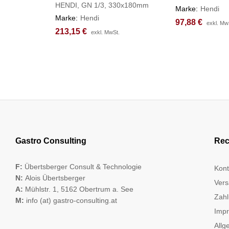
HENDI, GN 1/3, 330x180mm
Marke:
Hendi
Marke:
Hendi
97,88
97,88
€
€
exkl. Mw
exkl. Mw
213,15
213,15
€
€
exkl. MwSt.
exkl. MwSt.
Gastro Consulting
Rec
F:
Übertsberger Consult & Technologie
Kont
N:
Alois Übertsberger
Vers
A:
Mühlstr. 1, 5162 Obertrum a. See
Zahl
M:
info (at) gastro-consulting.at
Imp
Allg