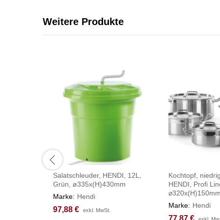
Weitere Produkte
Salatschleuder, HENDI, 12L,
Kochtopf, niedri
Grün, ø335x(H)430mm
HENDI, Profi Lin
⌀320x(H)150m
Marke:
Hendi
Marke:
Hendi
97,88
97,88
€
€
exkl. MwSt.
exkl. MwSt.
77,87
77,87
€
€
exkl. Mw
exkl. Mw