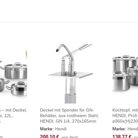
g – mit Deckel,
Deckel mit Spender für GN-
Kochtopf, mit
e, 12L,
Behälter, aus rostfreiem Stahl,
HENDI, Profi 
m
HENDI, GN 1/4, 270x165mm
⌀360x(H)23
Marke:
Hendi
Marke:
Hend
200,10
200,10
€
€
138,77
138,77
€
€
St.
St.
exkl. MwSt.
exkl. MwSt.
ex
ex