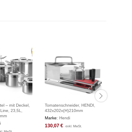
tel – mit Deckel,
Tomatenschneider, HENDI,
Hackbloc
Line, 23,5L,
432x202x(H)210mm
Hackbloc
0mm
500x400
Marke:
Hendi
i
Marke:
H
130,07
130,07
€
€
exkl. MwSt.
exkl. MwSt.
97,88
97,88
€
€
kl. MwSt.
kl. MwSt.