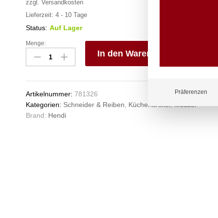
zzgl.
Versandkosten
Lieferzeit:
4 - 10 Tage
Status:
Auf Lager
Menge:
Schinken-/
In den Warenkorb
Lachsmesser,
HENDI,
V
Kitchen
e
Line,
n
Präferenzen
Artikelnummer:
781326
Schwarz,
Kategorien:
Schneider & Reiben
,
Küchenartikel
,
Messer
(L)350mm
Brand:
Hendi
Anzahl