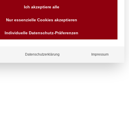
Versand AT & DE weitere auf
Ich akzeptiere alle
Anfragen
Wir sind seit über 40 Jahren
Nur essenzielle Cookies akzeptieren
für Sie da
Bezahlen Sie mit
Individuelle Datenschutz-Präferenzen
Vorrauskasse Paypal,
Kreditkarte, Direkt
ergl
Banküberweisung, Sofort,
iche
EPS oder GiroPay
Datenschutzerklärung
Impressum