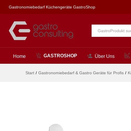
Schinken-/ Lachsmesser, HENDI
Gastronomiebedarf Küchengeräte GastroShop
Beschreibung
Alle
GASTROSHOP
Home
Über Uns
Start
/
Gastronomiebedarf & Gastro Geräte für Profis
/
K