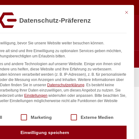
9,79
€
In den Warenkorb
exkl. MwSt.
Mit diese
Datenschutz-Präferenz
ntakt
Anmelden
nfo@gastro-consulting.at
Registrieren
0
nwilligung, bevor Sie unsere Website weiter besuchen können.
re alt sind und Ihre Einwilligung zu optionalen Services geben möchten,
hungsberechtigten um Erlaubnis bitten.
s und andere Technologien auf unserer Website. Einige von ihnen sind
ndere uns helfen, diese Website und Ihre Erfahrung zu verbessern.
n können verarbeitet werden (z. B. IP-Adressen), z. B. für personalisierte
, Schwarz, (L)350mm
 oder die Messung von Anzeigen und Inhalten.
Weitere Informationen über
Daten finden Sie in unserer
Datenschutzerklärung
.
Es besteht keine
Verarbeitung Ihrer Daten einzuwilligen, um dieses Angebot zu nutzen.
Sie
ederzeit unter
Einstellungen
widerrufen oder anpassen.
Bitte beachten Sie,
itchen
ueller Einstellungen möglicherweise nicht alle Funktionen der Website
 der Service-Gruppen, für die eine Einwilligung erteilt werden kann. Di
ll
Marketing
Externe Medien
inkl. / exkl. MwSt.
Einwilligung speichern