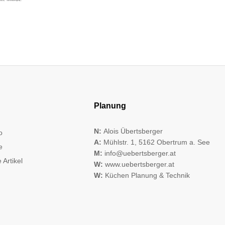
Planung
N:
Alois Übertsberger
o
A:
Mühlstr. 1, 5162 Obertrum a. See
e
M:
info@uebertsberger.at
 Artikel
W:
www.uebertsberger.at
W:
Küchen Planung & Technik