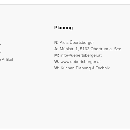
Planung
N:
Alois Übertsberger
o
A:
Mühlstr. 1, 5162 Obertrum a. See
e
M:
info@uebertsberger.at
 Artikel
W:
www.uebertsberger.at
W:
Küchen Planung & Technik