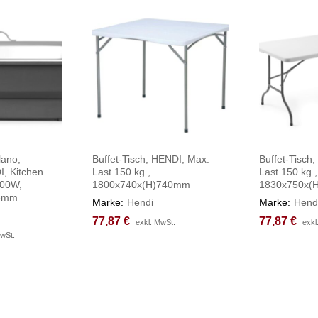
lano,
Buffet-Tisch, HENDI, Max.
Buffet-Tisch
I, Kitchen
Last 150 kg.,
Last 150 kg.,
900W,
1800x740x(H)740mm
1830x750x(
86mm
Marke:
Hendi
Marke:
Hend
77,87
77,87
€
€
77,87
77,87
€
€
exkl. MwSt.
exkl. MwSt.
exkl
exkl
MwSt.
MwSt.