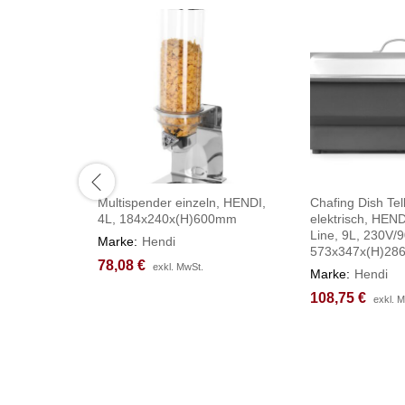
Multispender einzeln, HENDI,
Chafing Dish Tel
4L, 184x240x(H)600mm
elektrisch, HEND
Line, 9L, 230V/
Marke:
Hendi
573x347x(H)2
78,08
78,08
€
€
exkl. MwSt.
exkl. MwSt.
Marke:
Hendi
108,75
108,75
€
€
exkl. 
exkl. 