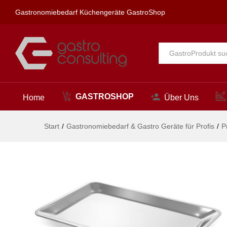
Serviertablett GN 1/1, HENDI,
Gastronomiebedarf Küchengeräte GastroShop
Beschreibung
Alle
GASTROSHOP
Home
Über Uns
Start
/
Gastronomiebedarf & Gastro Geräte für Profis
/
P