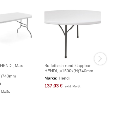
, HENDI, Max.
Buffettisch rund klappbar,
Chafing 
HENDI, ø1500x(H)740mm
HENDI, W
H)740mm
240V/70
Marke:
Hendi
607x402
i
137,03
137,03
€
€
exkl. MwSt.
exkl. MwSt.
Marke:
H
. MwSt.
. MwSt.
164,87
164,87