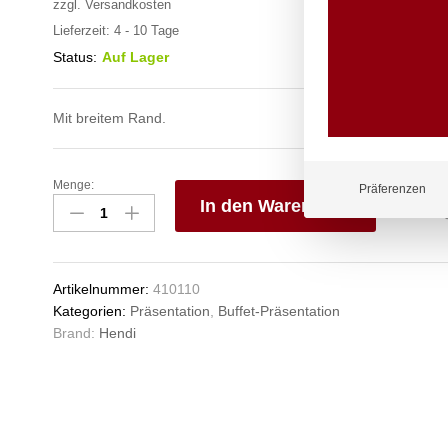
zzgl.
Versandkosten
Lieferzeit:
4 - 10 Tage
Status:
Auf Lager
Mit breitem Rand.
Menge:
Serviertablett
Präferenzen
In den Warenkorb
GN
1/1,
V
HENDI,
e
530x325x(H)20mm
n
Artikelnummer:
410110
Anzahl
Kategorien:
Präsentation
,
Buffet-Präsentation
Brand:
Hendi