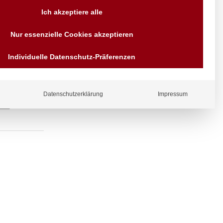
Versand AT & DE weitere auf
Ich akzeptiere alle
Anfragen
Wir sind seit über 40 Jahren
Nur essenzielle Cookies akzeptieren
für Sie da
Bezahlen Sie mit
Individuelle Datenschutz-Präferenzen
Vorrauskasse Paypal,
Kreditkarte, Direkt
Banküberweisung, Sofort,
EPS oder GiroPay
Datenschutzerklärung
Impressum
ergl
iche