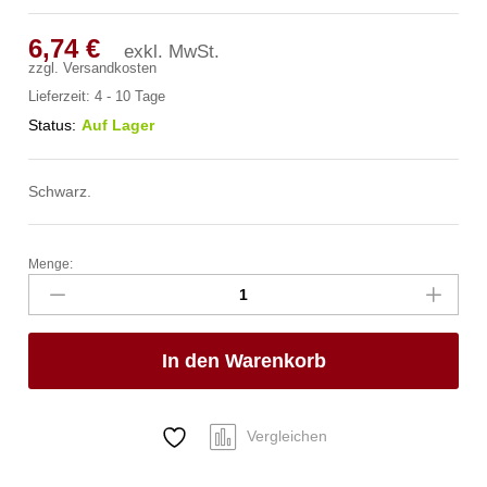
6,74
€
exkl. MwSt.
zzgl.
Versandkosten
Lieferzeit:
4 - 10 Tage
Status:
Auf Lager
Schwarz.
Menge:
Serviertablett,
rund,
HENDI,
ø350x(H)22mm
In den Warenkorb
Anzahl
Vergleichen