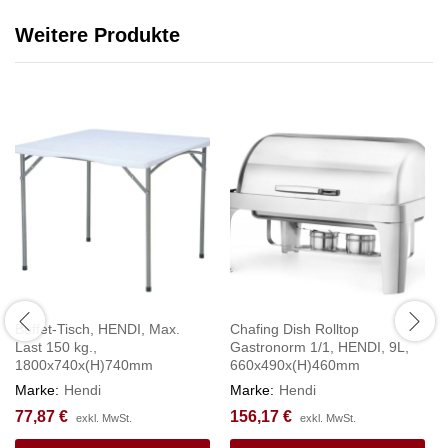
Weitere Produkte
Buffet-Tisch, HENDI, Max.
Chafing Dish Rolltop
Last 150 kg.,
Gastronorm 1/1, HENDI, 9L,
1800x740x(H)740mm
660x490x(H)460mm
Marke:
Hendi
Marke:
Hendi
77,87
€
156,17
€
exkl. MwSt.
exkl. MwSt.