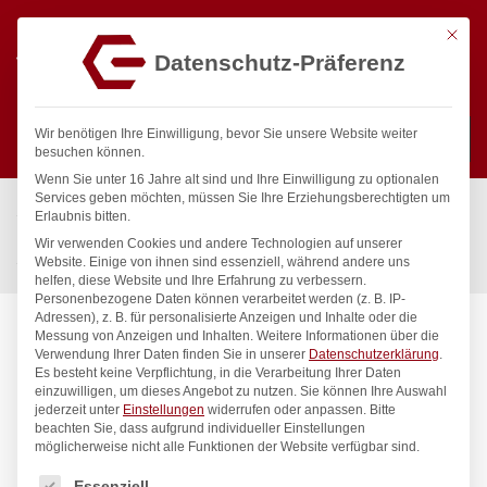
Mit die
Datenschutz-Präferenz
0
Wir benötigen Ihre Einwilligung, bevor Sie unsere Website weiter
besuchen können.
Wenn Sie unter 16 Jahre alt sind und Ihre Einwilligung zu optionalen
Suchen
Services geben möchten, müssen Sie Ihre Erziehungsberechtigten um
Start
/
Gastronomiebedarf & Gastro Geräte für Profis
/
Erlaubnis bitten.
Präsentation
/
Tabletts
/
Wir verwenden Cookies und andere Technologien auf unserer
Serviertablett, rund, HENDI, ø350x(H)22mm
Website. Einige von ihnen sind essenziell, während andere uns
helfen, diese Website und Ihre Erfahrung zu verbessern.
Personenbezogene Daten können verarbeitet werden (z. B. IP-
Adressen), z. B. für personalisierte Anzeigen und Inhalte oder die
Messung von Anzeigen und Inhalten.
Weitere Informationen über die
Verwendung Ihrer Daten finden Sie in unserer
Datenschutzerklärung
.
Es besteht keine Verpflichtung, in die Verarbeitung Ihrer Daten
einzuwilligen, um dieses Angebot zu nutzen.
Sie können Ihre Auswahl
jederzeit unter
Einstellungen
widerrufen oder anpassen.
Bitte
beachten Sie, dass aufgrund individueller Einstellungen
möglicherweise nicht alle Funktionen der Website verfügbar sind.
Es folgt eine Liste der Service-Gruppen, für die eine Einwilligung
Essenziell