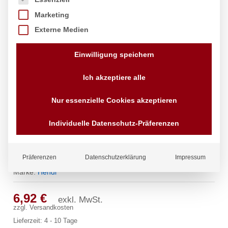
Marketing
Externe Medien
Einwilligung speichern
Ich akzeptiere alle
Nur essenzielle Cookies akzeptieren
Individuelle Datenschutz-Präferenzen
Serviertablett rund mit hohem Rand,
HENDI, ø360x(H)39mm
Präferenzen
Datenschutzerklärung
Impressum
Marke:
Hendi
6,92
€
exkl. MwSt.
zzgl.
Versandkosten
Lieferzeit:
4 - 10 Tage