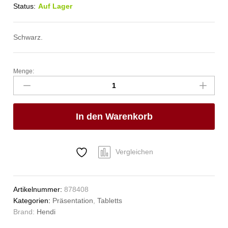
Status:
Auf Lager
Schwarz.
Menge:
Serviertablett
rund
mit
hohem
In den Warenkorb
Rand,
HENDI,
ø360x(H)39mm
Anzahl
Vergleichen
Artikelnummer:
878408
Kategorien:
Präsentation
,
Tabletts
Brand:
Hendi