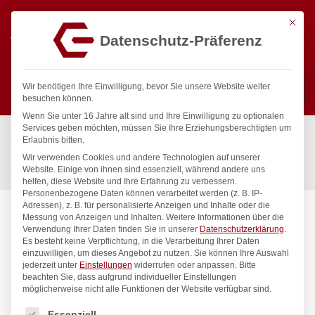
Mit die
Datenschutz-Präferenz
0
Wir benötigen Ihre Einwilligung, bevor Sie unsere Website weiter
besuchen können.
Wenn Sie unter 16 Jahre alt sind und Ihre Einwilligung zu optionalen
Suchen
Services geben möchten, müssen Sie Ihre Erziehungsberechtigten um
Start
/
Gastronomiebedarf & Gastro Geräte für Profis
/
Erlaubnis bitten.
Präsentation
/
Tabletts
/
Wir verwenden Cookies und andere Technologien auf unserer
Serviertablett rund mit hohem Rand, HENDI, ø360x(H)39mm
Website. Einige von ihnen sind essenziell, während andere uns
helfen, diese Website und Ihre Erfahrung zu verbessern.
Personenbezogene Daten können verarbeitet werden (z. B. IP-
Adressen), z. B. für personalisierte Anzeigen und Inhalte oder die
Messung von Anzeigen und Inhalten.
Weitere Informationen über die
Verwendung Ihrer Daten finden Sie in unserer
Datenschutzerklärung
.
Es besteht keine Verpflichtung, in die Verarbeitung Ihrer Daten
einzuwilligen, um dieses Angebot zu nutzen.
Sie können Ihre Auswahl
jederzeit unter
Einstellungen
widerrufen oder anpassen.
Bitte
beachten Sie, dass aufgrund individueller Einstellungen
möglicherweise nicht alle Funktionen der Website verfügbar sind.
Es folgt eine Liste der Service-Gruppen, für die eine Einwilligung
Essenziell