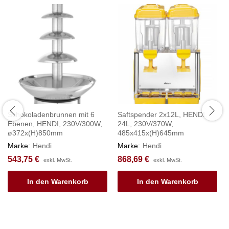
Schokoladenbrunnen mit 6
Saftspender 2x12L, HENDI,
Ebenen, HENDI, 230V/300W,
24L, 230V/370W,
ø372x(H)850mm
485x415x(H)645mm
Marke:
Hendi
Marke:
Hendi
543,75
€
868,69
€
exkl. MwSt.
exkl. MwSt.
In den Warenkorb
In den Warenkorb