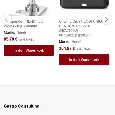
Saftspender, HENDI, 8L,
Chafing Dish HENDI UNIQ,
265x350x(H)580mm
HENDI, Weiß, 220-
240V/700W,
Marke:
Hendi
607x402x(H)245mm
85,70
€
exkl. MwSt.
Marke:
Hendi
164,87
€
exkl. MwSt.
In den Warenkorb
In den Warenkorb
Gastro Consulting