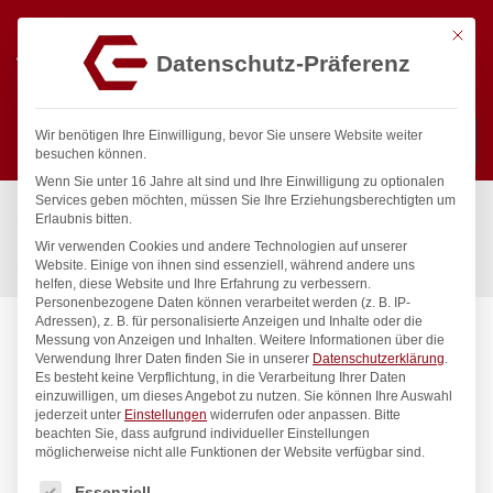
Mit die
Datenschutz-Präferenz
0
Wir benötigen Ihre Einwilligung, bevor Sie unsere Website weiter
besuchen können.
Wenn Sie unter 16 Jahre alt sind und Ihre Einwilligung zu optionalen
Suchen
Services geben möchten, müssen Sie Ihre Erziehungsberechtigten um
Start
/
Gastronomiebedarf & Gastro Geräte für Profis
/
Erlaubnis bitten.
Präsentation
/
Tabletts
/
Wir verwenden Cookies und andere Technologien auf unserer
Serviertablett Woodform, HENDI, Mahagoni, ø420x(H)30mm
Website. Einige von ihnen sind essenziell, während andere uns
helfen, diese Website und Ihre Erfahrung zu verbessern.
Personenbezogene Daten können verarbeitet werden (z. B. IP-
Adressen), z. B. für personalisierte Anzeigen und Inhalte oder die
Messung von Anzeigen und Inhalten.
Weitere Informationen über die
Verwendung Ihrer Daten finden Sie in unserer
Datenschutzerklärung
.
Es besteht keine Verpflichtung, in die Verarbeitung Ihrer Daten
einzuwilligen, um dieses Angebot zu nutzen.
Sie können Ihre Auswahl
jederzeit unter
Einstellungen
widerrufen oder anpassen.
Bitte
beachten Sie, dass aufgrund individueller Einstellungen
möglicherweise nicht alle Funktionen der Website verfügbar sind.
Es folgt eine Liste der Service-Gruppen, für die eine Einwilligung
Essenziell