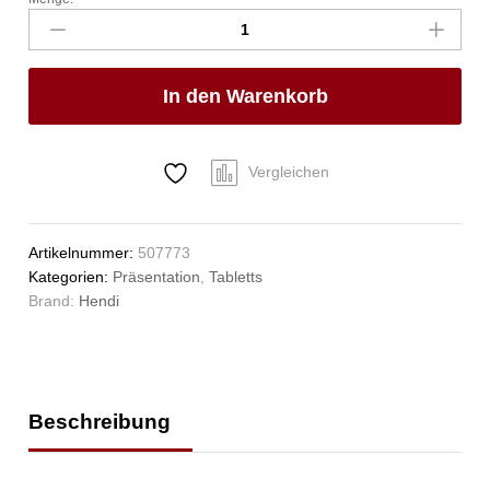
Serviertablett
Woodform,
HENDI,
Mahagoni,
In den Warenkorb
ø420x(H)30mm
Anzahl
Vergleichen
Artikelnummer:
507773
Kategorien:
Präsentation
,
Tabletts
Brand:
Hendi
Beschreibung