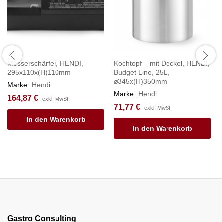
Messerschärfer, HENDI,
Kochtopf – mit Deckel, HENDI,
295x110x(H)110mm
Budget Line, 25L,
⌀345x(H)350mm
Marke:
Hendi
Marke:
Hendi
164,87
€
exkl. MwSt.
71,77
€
exkl. MwSt.
In den Warenkorb
In den Warenkorb
Gastro Consulting