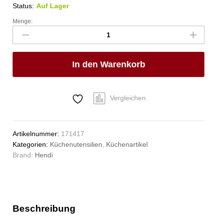
Status:
Auf Lager
Menge:
Servierzange,
gebogen,
HENDI,
(L)235mm
In den Warenkorb
Anzahl
Vergleichen
Artikelnummer:
171417
Kategorien:
Küchenutensilien
,
Küchenartikel
Brand:
Hendi
Beschreibung