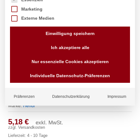
Marketing
Externe Medien
Einwilligung speichern
Ich akzeptiere alle
Nur essenzielle Cookies akzeptieren
Individuelle Datenschutz-Präferenzen
Servierzange, gebogen, HENDI,
(L)235mm
Präferenzen
Datenschutzerklärung
Impressum
Marke:
Hendi
5,18
€
exkl. MwSt.
zzgl.
Versandkosten
Lieferzeit:
4 - 10 Tage