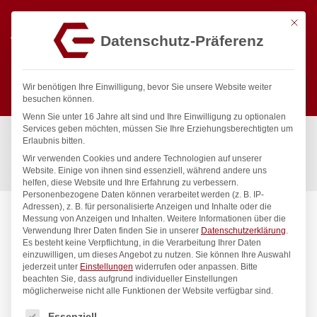
Mit die
Datenschutz-Präferenz
0
Wir benötigen Ihre Einwilligung, bevor Sie unsere Website weiter
besuchen können.
Wenn Sie unter 16 Jahre alt sind und Ihre Einwilligung zu optionalen
Suchen
Services geben möchten, müssen Sie Ihre Erziehungsberechtigten um
Start
/
Gastronomiebedarf & Gastro Geräte für Profis
/
Erlaubnis bitten.
Küchenartikel
/
Küchenutensilien
/
Wir verwenden Cookies und andere Technologien auf unserer
Servierzange, gebogen, HENDI, (L)235mm
Website. Einige von ihnen sind essenziell, während andere uns
helfen, diese Website und Ihre Erfahrung zu verbessern.
Personenbezogene Daten können verarbeitet werden (z. B. IP-
Adressen), z. B. für personalisierte Anzeigen und Inhalte oder die
Messung von Anzeigen und Inhalten.
Weitere Informationen über die
Verwendung Ihrer Daten finden Sie in unserer
Datenschutzerklärung
.
Es besteht keine Verpflichtung, in die Verarbeitung Ihrer Daten
einzuwilligen, um dieses Angebot zu nutzen.
Sie können Ihre Auswahl
jederzeit unter
Einstellungen
widerrufen oder anpassen.
Bitte
beachten Sie, dass aufgrund individueller Einstellungen
möglicherweise nicht alle Funktionen der Website verfügbar sind.
Es folgt eine Liste der Service-Gruppen, für die eine Einwilligung
Essenziell