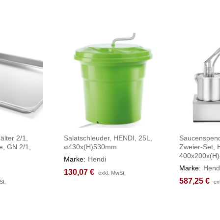
lter 2/1,
Salatschleuder, HENDI, 25L,
Saucenspende
e, GN 2/1,
ø430x(H)530mm
Zweier-Set, 
400x200x(H
Marke:
Hendi
Marke:
Hend
130,07
130,07
€
€
exkl. MwSt.
exkl. MwSt.
587,25
587,25
€
€
St.
St.
ex
ex