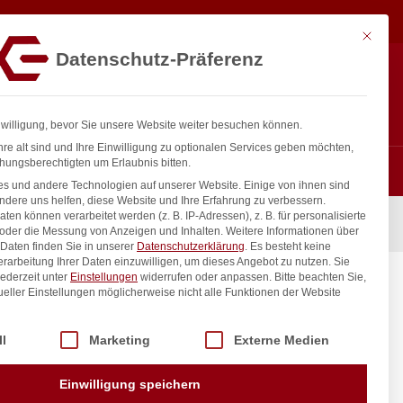
3,44
€
In den Warenkorb
exkl. MwSt.
Mit diese
Datenschutz-Präferenz
Hotline
Anmelden
+43 800 404 407
Registrieren
0
nwilligung, bevor Sie unsere Website weiter besuchen können.
re alt sind und Ihre Einwilligung zu optionalen Services geben möchten,
hungsberechtigten um Erlaubnis bitten.
s und andere Technologien auf unserer Website. Einige von ihnen sind
ndere uns helfen, diese Website und Ihre Erfahrung zu verbessern.
n können verarbeitet werden (z. B. IP-Adressen), z. B. für personalisierte
, Rot, (L)250mm
 oder die Messung von Anzeigen und Inhalten.
Weitere Informationen über
Daten finden Sie in unserer
Datenschutzerklärung
.
Es besteht keine
Verarbeitung Ihrer Daten einzuwilligen, um dieses Angebot zu nutzen.
Sie
ederzeit unter
Einstellungen
widerrufen oder anpassen.
Bitte beachten Sie,
I, Rot,
ueller Einstellungen möglicherweise nicht alle Funktionen der Website
 der Service-Gruppen, für die eine Einwilligung erteilt werden kann. Di
ll
Marketing
Externe Medien
inkl. / exkl. MwSt.
Einwilligung speichern