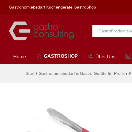
Servierzange HACCP 250 mm, 
Gastronomiebedarf Küchengeräte GastroShop
Beschreibung
Alle
GASTROSHOP
Home
Über Uns
Start
/
Gastronomiebedarf & Gastro Geräte für Profis
/
K