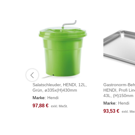
Salatschleuder, HENDI, 12L,
Gastronorm-Behä
Grün, ø335x(H)430mm
HENDI, Profi Lin
43L, (H)150mm
Marke:
Hendi
Marke:
Hendi
97,88
97,88
€
€
exkl. MwSt.
exkl. MwSt.
93,53
93,53
€
€
exkl. Mw
exkl. Mw