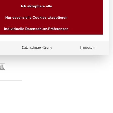
Versand AT & DE weitere auf
Ich akzeptiere alle
Anfragen
Wir sind seit über 40 Jahren
Nur essenzielle Cookies akzeptieren
für Sie da
Bezahlen Sie mit
Individuelle Datenschutz-Präferenzen
kfarben
Vorrauskasse Paypal,
Kreditkarte, Direkt
Banküberweisung, Sofort,
EPS oder GiroPay
Datenschutzerklärung
Impressum
ergl
iche