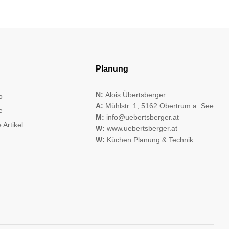
Planung
N:
Alois Übertsberger
o
A:
Mühlstr. 1, 5162 Obertrum a. See
e
M:
info@uebertsberger.at
 Artikel
W:
www.uebertsberger.at
W:
Küchen Planung & Technik