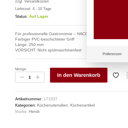
zzgl.
Versandkosten
Lieferzeit:
4 - 10 Tage
Status:
Auf Lager
Für professionelle Gastronomie – HACCP-konforme Handstüc
Farbiger PVC-beschichteter Griff
Länge: 250 mm
VORSICHT: Nicht spülmaschinenfest
Präferenzen
Menge:
Servierzange
In den Warenkorb
HACCP
250
V
mm,
e
HENDI,
n
Artikelnummer:
171837
Rot,
Kategorien:
Küchenutensilien
,
Küchenartikel
(L)250mm
Marke:
Hendi
Anzahl