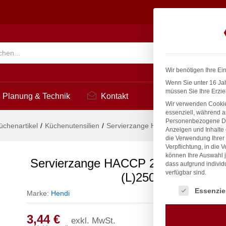
HENDI, Rot, (L)250mm
Suchen
Wir benötigen Ihre Ei
Wenn Sie unter 16 Jah
müssen Sie Ihre Erzie
Planung & Technik
Kontakt
Wir verwenden Cookie
essenziell, während a
Personenbezogene Date
üchenartikel
/
Küchenutensilien
/
Servierzange HACCP 250 mm, HENDI
Anzeigen und Inhalte
die Verwendung Ihrer 
Verpflichtung, in die 
können Ihre Auswahl j
Servierzange HACCP 250 mm, HEND
dass aufgrund individ
verfügbar sind.
(L)250mm
Es folgt eine Liste
Essenzie
Marke:
Hendi
3,44
€
exkl. MwSt.