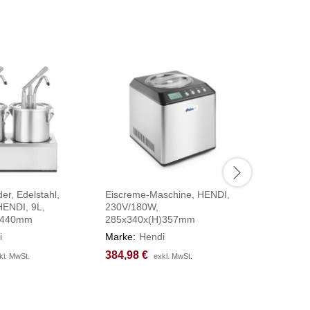
r, Edelstahl,
Eiscreme-Maschine, HENDI,
Kochtopf,
HENDI, 9L,
230V/180W,
HENDI, Pr
)440mm
285x340x(H)357mm
⌀320x(H
i
Marke:
Hendi
Marke:
H
384,98
384,98
€
€
108,32
108,32
kl. MwSt.
kl. MwSt.
exkl. MwSt.
exkl. MwSt.