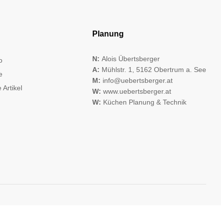
Planung
N:
Alois Übertsberger
o
A:
Mühlstr. 1, 5162 Obertrum a. See
e
M:
info@uebertsberger.at
 Artikel
W:
www.uebertsberger.at
W:
Küchen Planung & Technik