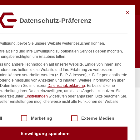
7,18
€
In den Warenkorb
exkl. MwSt.
Mit diese
Datenschutz-Präferenz
ntakt
Anmelden
nfo@gastro-consulting.at
Registrieren
0
nwilligung, bevor Sie unsere Website weiter besuchen können.
re alt sind und Ihre Einwilligung zu optionalen Services geben möchten,
hungsberechtigten um Erlaubnis bitten.
s und andere Technologien auf unserer Website. Einige von ihnen sind
ndere uns helfen, diese Website und Ihre Erfahrung zu verbessern.
n können verarbeitet werden (z. B. IP-Adressen), z. B. für personalisierte
445mm
 oder die Messung von Anzeigen und Inhalten.
Weitere Informationen über
Daten finden Sie in unserer
Datenschutzerklärung
.
Es besteht keine
Verarbeitung Ihrer Daten einzuwilligen, um dieses Angebot zu nutzen.
Sie
ederzeit unter
Einstellungen
widerrufen oder anpassen.
Bitte beachten Sie,
445mm
ueller Einstellungen möglicherweise nicht alle Funktionen der Website
 der Service-Gruppen, für die eine Einwilligung erteilt werden kann. Di
ll
Marketing
Externe Medien
inkl. / exkl. MwSt.
Einwilligung speichern