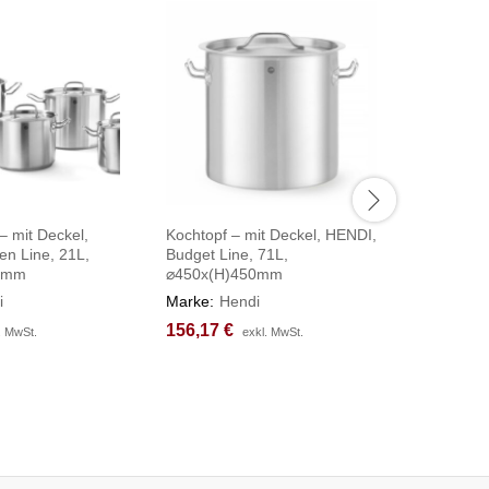
 mit Deckel,
Kochtopf – mit Deckel, HENDI,
Kochtopf,
en Line, 21L,
Budget Line, 71L,
HENDI, Pr
0mm
⌀450x(H)450mm
⌀450x(H
i
Marke:
Hendi
Marke:
H
156,17
156,17
€
€
256,65
256,65
. MwSt.
. MwSt.
exkl. MwSt.
exkl. MwSt.