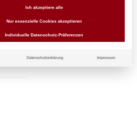
Versand AT & DE weitere auf
Ich akzeptiere alle
Anfragen
Wir sind seit über 40 Jahren
Nur essenzielle Cookies akzeptieren
für Sie da
Bezahlen Sie mit
Individuelle Datenschutz-Präferenzen
Vorrauskasse Paypal,
Kreditkarte, Direkt
Banküberweisung, Sofort,
EPS oder GiroPay
Datenschutzerklärung
Impressum
ergl
iche