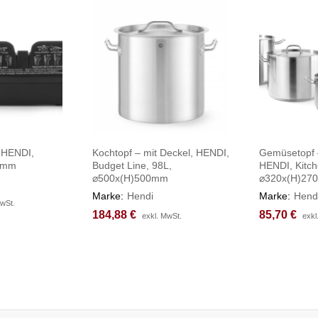
 HENDI,
Kochtopf – mit Deckel, HENDI,
Gemüsetopf –
0mm
Budget Line, 98L,
HENDI, Kitch
⌀500x(H)500mm
⌀320x(H)27
Marke:
Hendi
Marke:
Hend
MwSt.
MwSt.
184,88
184,88
€
€
85,70
85,70
€
€
exkl. MwSt.
exkl. MwSt.
exkl
exkl