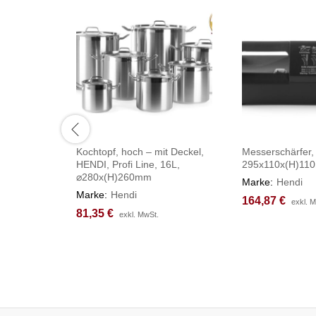
Kochtopf, hoch – mit Deckel,
Messerschärfer,
HENDI, Profi Line, 16L,
295x110x(H)11
⌀280x(H)260mm
Marke:
Hendi
Marke:
Hendi
164,87
164,87
€
€
exkl. 
exkl. 
81,35
81,35
€
€
exkl. MwSt.
exkl. MwSt.