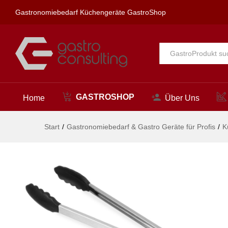
Servierzange, HENDI, Schwarz
Gastronomiebedarf Küchengeräte GastroShop
Beschreibung
Alle
GASTROSHOP
Home
Über Uns
Start
/
Gastronomiebedarf & Gastro Geräte für Profis
/
K