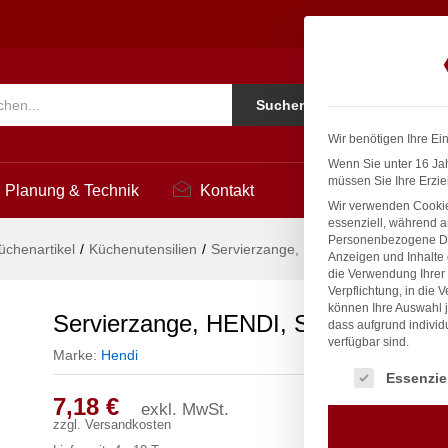
, (L)445mm
Ko
Suchen
i
Wir benötigen Ihre Ei
Wenn Sie unter 16 Jah
müssen Sie Ihre Erzie
Planung & Technik
Kontakt
Wir verwenden Cookie
essenziell, während a
Personenbezogene Date
üchenartikel
/
Küchenutensilien
/
Servierzange, HENDI, Schwarz, (L)
Anzeigen und Inhalte
die Verwendung Ihrer 
Verpflichtung, in die 
können Ihre Auswahl j
Servierzange, HENDI, Schwarz, (L)
dass aufgrund individ
verfügbar sind.
Marke:
Hendi
Es folgt eine Liste
Essenzie
7,18
€
exkl. MwSt.
zzgl.
Versandkosten