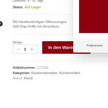
Lieferzeit:
4 - 10 Tage
Status:
Auf Lager
Mit hitzebeständigen Silikonzangen.
Soft-Grip Griffe mit Verschluss.
Menge:
Servierzange,
Präferenzen
In den Warenkorb
HENDI,
Schwarz,
V
(L)445mm
e
Anzahl
n
Artikelnummer:
171325
Kategorien:
Küchenutensilien
,
Küchenartikel
Brand:
Hendi