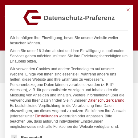
Mit die
Datenschutz-Präferenz
0
Wir benötigen Ihre Einwilligung, bevor Sie unsere Website weiter
besuchen können.
Wenn Sie unter 16 Jahre alt sind und Ihre Einwilligung zu optionalen
Suchen
Services geben möchten, müssen Sie Ihre Erziehungsberechtigten um
Start
/
Gastronomiebedarf & Gastro Geräte für Profis
/
Erlaubnis bitten.
Präsentation
/
Servierbedarf
/
Wir verwenden Cookies und andere Technologien auf unserer
Servierzange, HENDI, Transparent, (L)230mm
Website. Einige von ihnen sind essenziell, während andere uns
helfen, diese Website und Ihre Erfahrung zu verbessern.
Personenbezogene Daten können verarbeitet werden (z. B. IP-
Adressen), z. B. für personalisierte Anzeigen und Inhalte oder die
Messung von Anzeigen und Inhalten.
Weitere Informationen über die
Verwendung Ihrer Daten finden Sie in unserer
Datenschutzerklärung
.
Es besteht keine Verpflichtung, in die Verarbeitung Ihrer Daten
einzuwilligen, um dieses Angebot zu nutzen.
Sie können Ihre Auswahl
jederzeit unter
Einstellungen
widerrufen oder anpassen.
Bitte
beachten Sie, dass aufgrund individueller Einstellungen
möglicherweise nicht alle Funktionen der Website verfügbar sind.
Es folgt eine Liste der Service-Gruppen, für die eine Einwilligung
Essenziell