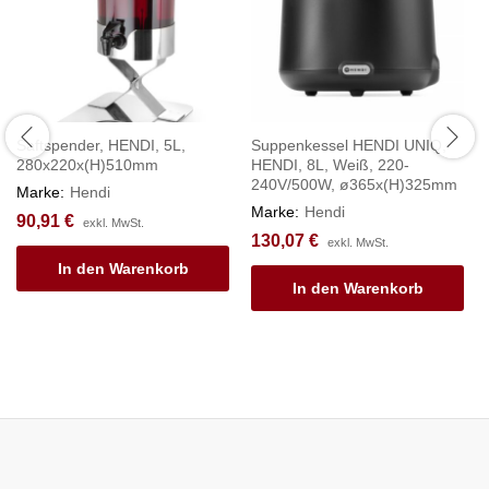
Saftspender, HENDI, 5L,
Suppenkessel HENDI UNIQ,
280x220x(H)510mm
HENDI, 8L, Weiß, 220-
240V/500W, ø365x(H)325mm
Marke:
Hendi
Marke:
Hendi
90,91
€
exkl. MwSt.
130,07
€
exkl. MwSt.
In den Warenkorb
In den Warenkorb