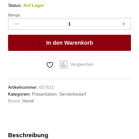
Status:
Auf Lager
Menge:
Servierzange,
HENDI,
Transparent,
(L)230mm
In den Warenkorb
Anzahl
Vergleichen
Artikelnummer:
657621
Kategorien:
Präsentation
,
Servierbedarf
Brand:
Hendi
Beschreibung