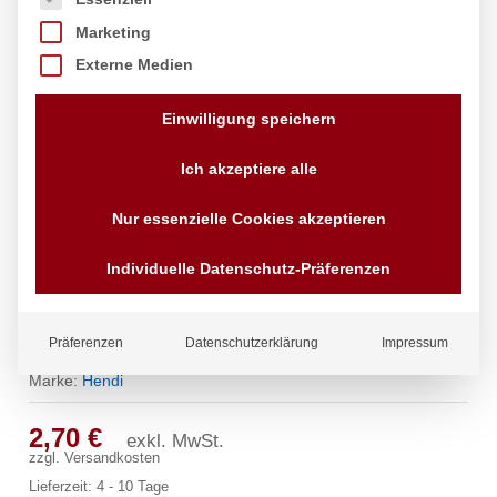
Marketing
Externe Medien
Einwilligung speichern
Ich akzeptiere alle
Nur essenzielle Cookies akzeptieren
Individuelle Datenschutz-Präferenzen
Servierzange, HENDI, Transparent,
(L)230mm
Präferenzen
Datenschutzerklärung
Impressum
Marke:
Hendi
2,70
€
exkl. MwSt.
zzgl.
Versandkosten
Lieferzeit:
4 - 10 Tage